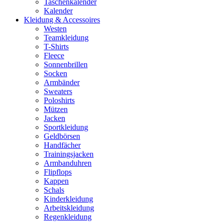
Taschenkalender
Kalender
Kleidung & Accessoires
Westen
Teamkleidung
T-Shirts
Fleece
Sonnenbrillen
Socken
Armbänder
Sweaters
Poloshirts
Mützen
Jacken
Sportkleidung
Geldbörsen
Handfächer
Trainingsjacken
Armbanduhren
Flipflops
Kappen
Schals
Kinderkleidung
Arbeitskleidung
Regenkleidung