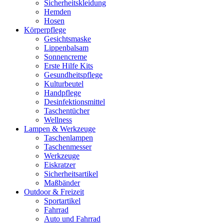
Sicherheitskleidung
Hemden
Hosen
Körperpflege
Gesichtsmaske
Lippenbalsam
Sonnencreme
Erste Hilfe Kits
Gesundheitspflege
Kulturbeutel
Handpflege
Desinfektionsmittel
Taschentücher
Wellness
Lampen & Werkzeuge
Taschenlampen
Taschenmesser
Werkzeuge
Eiskratzer
Sicherheitsartikel
Maßbänder
Outdoor & Freizeit
Sportartikel
Fahrrad
Auto und Fahrrad