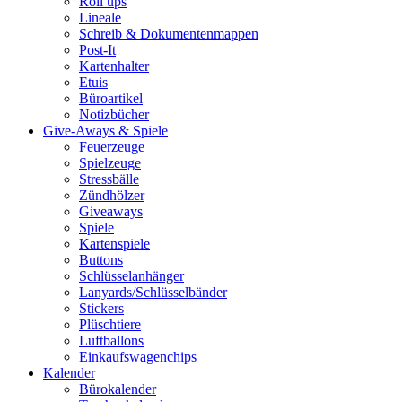
Roll ups
Lineale
Schreib & Dokumentenmappen
Post-It
Kartenhalter
Etuis
Büroartikel
Notizbücher
Give-Aways & Spiele
Feuerzeuge
Spielzeuge
Stressbälle
Zündhölzer
Giveaways
Spiele
Kartenspiele
Buttons
Schlüsselanhänger
Lanyards/Schlüsselbänder
Stickers
Plüschtiere
Luftballons
Einkaufswagenchips
Kalender
Bürokalender