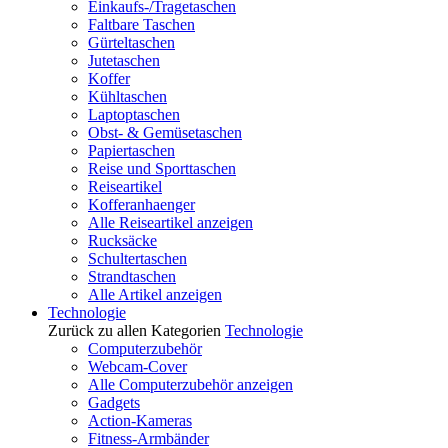
Einkaufs-/Tragetaschen
Faltbare Taschen
Gürteltaschen
Jutetaschen
Koffer
Kühltaschen
Laptoptaschen
Obst- & Gemüsetaschen
Papiertaschen
Reise und Sporttaschen
Reiseartikel
Kofferanhaenger
Alle Reiseartikel anzeigen
Rucksäcke
Schultertaschen
Strandtaschen
Alle Artikel anzeigen
Technologie
Zurück zu allen Kategorien
Technologie
Computerzubehör
Webcam-Cover
Alle Computerzubehör anzeigen
Gadgets
Action-Kameras
Fitness-Armbänder