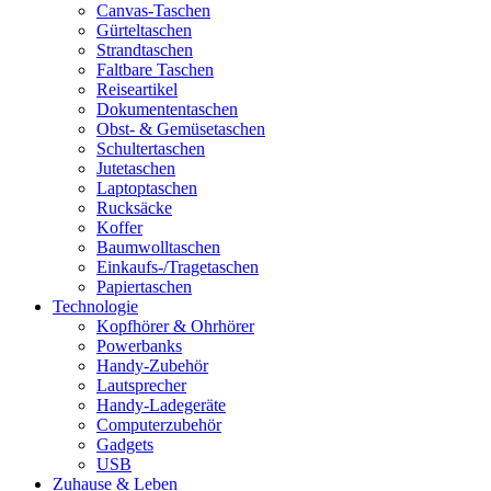
Canvas-Taschen
Gürteltaschen
Strandtaschen
Faltbare Taschen
Reiseartikel
Dokumententaschen
Obst- & Gemüsetaschen
Schultertaschen
Jutetaschen
Laptoptaschen
Rucksäcke
Koffer
Baumwolltaschen
Einkaufs-/Tragetaschen
Papiertaschen
Technologie
Kopfhörer & Ohrhörer
Powerbanks
Handy-Zubehör
Lautsprecher
Handy-Ladegeräte
Computerzubehör
Gadgets
USB
Zuhause & Leben