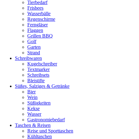
Tierbedarf
Frisbees
Wasserbälle
Regenschirme
Ferngläser
Flaggen
Grillen BBQ
Golf
Garten
Strand
Schreibwaren
Kugelschreiber
Textmarker
Schreibsets
Bleistifte
Süßes, Salziges & Getränke
Bier
Wein
Süßigkeiten
Kekse
Wasser
Gastronomiebedarf
Taschen & Reisen
Reise und Sporttaschen
Kühltaschen