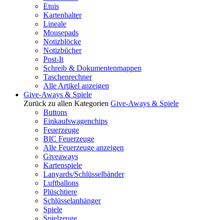
Etuis
Kartenhalter
Lineale
Mousepads
Notizblöcke
Notizbücher
Post-It
Schreib & Dokumentenmappen
Taschenrechner
Alle Artikel anzeigen
Give-Aways & Spiele
Zurück zu allen Kategorien
Give-Aways & Spiele
Buttons
Einkaufswagenchips
Feuerzeuge
BIC Feuerzeuge
Alle Feuerzeuge anzeigen
Giveaways
Kartenspiele
Lanyards/Schlüsselbänder
Luftballons
Plüschtiere
Schlüsselanhänger
Spiele
Spielzeuge