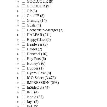
GOODJOUR (9)
GOOJOUR (9)
GP (3)
Graid™ (8)
Grundig (14)
Gusta (4)
Haeberrlein-Metzger (3)
HALFAR (211)
HappyGlass (9)
Headwear (3)
Heidel (2)
Herschel (10)
Hey Pots (6)
Homey's (6)
Huober (1)
Hydro Flask (8)
IGO Select (3.478)
IMPRESSION (698)
InSideOut (44)
INT (4)
iqoniq (37)
Jays (2)
JBL (5)