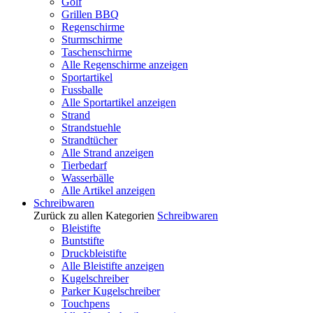
Golf
Grillen BBQ
Regenschirme
Sturmschirme
Taschenschirme
Alle Regenschirme anzeigen
Sportartikel
Fussballe
Alle Sportartikel anzeigen
Strand
Strandstuehle
Strandtücher
Alle Strand anzeigen
Tierbedarf
Wasserbälle
Alle Artikel anzeigen
Schreibwaren
Zurück zu allen Kategorien
Schreibwaren
Bleistifte
Buntstifte
Druckbleistifte
Alle Bleistifte anzeigen
Kugelschreiber
Parker Kugelschreiber
Touchpens