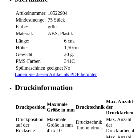
Artikelnummer:
10522904
Mindestmenge:
75 Stück
Farbe:
grün
Material:
ABS, Plastik
Länge:
6 cm.
Höhe:
1,50cm.
Gewicht:
20 g.
PMS-Farben
341C
Spülmaschinen geeignet
No
Laden Sie diesen Artikel als PDF herunter
Druckinformation
Max. Anzahl
Maximale
Druckposition
Drucktechnik
der
Größe in mm
Druckfarben
Druckposition
Maximale
Max. Anzahl
Drucktechnik
auf der
Größe in mm
der
Tampondruck
Rückseite
45 x 10
Druckfarben
4
Max. Anzahl