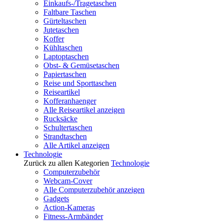
Einkaufs-/Tragetaschen
Faltbare Taschen
Gürteltaschen
Jutetaschen
Koffer
Kühltaschen
Laptoptaschen
Obst- & Gemüsetaschen
Papiertaschen
Reise und Sporttaschen
Reiseartikel
Kofferanhaenger
Alle Reiseartikel anzeigen
Rucksäcke
Schultertaschen
Strandtaschen
Alle Artikel anzeigen
Technologie
Zurück zu allen Kategorien
Technologie
Computerzubehör
Webcam-Cover
Alle Computerzubehör anzeigen
Gadgets
Action-Kameras
Fitness-Armbänder