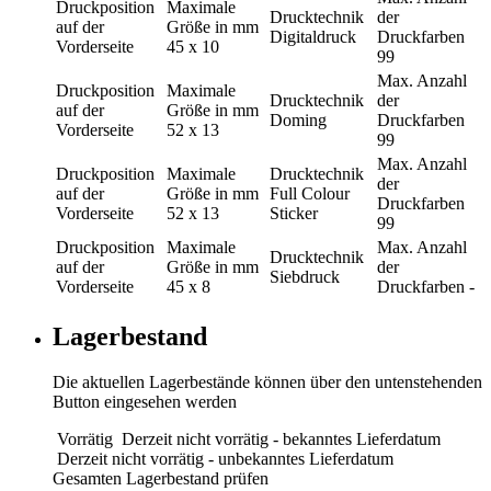
Druckposition
Maximale
Drucktechnik
der
auf der
Größe in mm
Digitaldruck
Druckfarben
Vorderseite
45 x 10
99
Max. Anzahl
Druckposition
Maximale
Drucktechnik
der
auf der
Größe in mm
Doming
Druckfarben
Vorderseite
52 x 13
99
Max. Anzahl
Druckposition
Maximale
Drucktechnik
der
auf der
Größe in mm
Full Colour
Druckfarben
Vorderseite
52 x 13
Sticker
99
Druckposition
Maximale
Max. Anzahl
Drucktechnik
auf der
Größe in mm
der
Siebdruck
Vorderseite
45 x 8
Druckfarben
-
Lagerbestand
Die aktuellen Lagerbestände können über den untenstehenden
Button eingesehen werden
Vorrätig
Derzeit nicht vorrätig - bekanntes Lieferdatum
Derzeit nicht vorrätig - unbekanntes Lieferdatum
Gesamten Lagerbestand prüfen