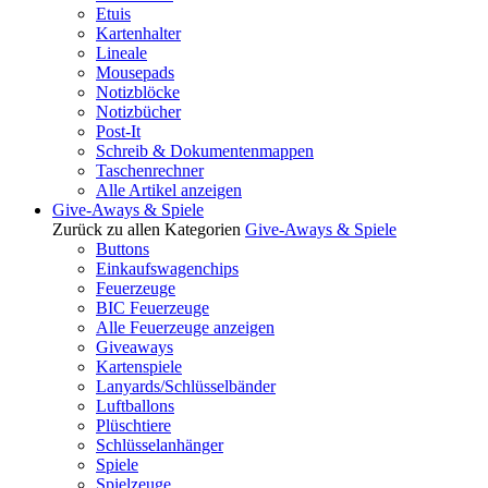
Etuis
Kartenhalter
Lineale
Mousepads
Notizblöcke
Notizbücher
Post-It
Schreib & Dokumentenmappen
Taschenrechner
Alle Artikel anzeigen
Give-Aways & Spiele
Zurück zu allen Kategorien
Give-Aways & Spiele
Buttons
Einkaufswagenchips
Feuerzeuge
BIC Feuerzeuge
Alle Feuerzeuge anzeigen
Giveaways
Kartenspiele
Lanyards/Schlüsselbänder
Luftballons
Plüschtiere
Schlüsselanhänger
Spiele
Spielzeuge