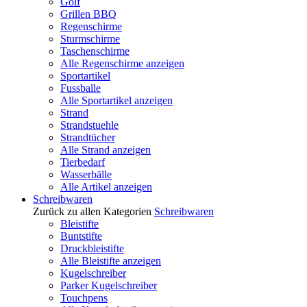
Golf
Grillen BBQ
Regenschirme
Sturmschirme
Taschenschirme
Alle Regenschirme anzeigen
Sportartikel
Fussballe
Alle Sportartikel anzeigen
Strand
Strandstuehle
Strandtücher
Alle Strand anzeigen
Tierbedarf
Wasserbälle
Alle Artikel anzeigen
Schreibwaren
Zurück zu allen Kategorien
Schreibwaren
Bleistifte
Buntstifte
Druckbleistifte
Alle Bleistifte anzeigen
Kugelschreiber
Parker Kugelschreiber
Touchpens