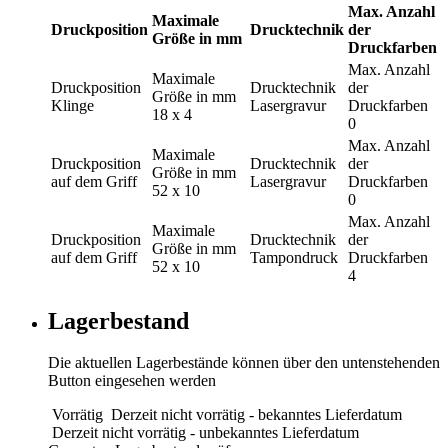
Max. Anzahl
Maximale
Druckposition
Drucktechnik
der
Größe in mm
Druckfarben
Max. Anzahl
Maximale
Druckposition
Drucktechnik
der
Größe in mm
Klinge
Lasergravur
Druckfarben
18 x 4
0
Max. Anzahl
Maximale
Druckposition
Drucktechnik
der
Größe in mm
auf dem Griff
Lasergravur
Druckfarben
52 x 10
0
Max. Anzahl
Maximale
Druckposition
Drucktechnik
der
Größe in mm
auf dem Griff
Tampondruck
Druckfarben
52 x 10
4
Lagerbestand
Die aktuellen Lagerbestände können über den untenstehenden
Button eingesehen werden
Vorrätig
Derzeit nicht vorrätig - bekanntes Lieferdatum
Derzeit nicht vorrätig - unbekanntes Lieferdatum