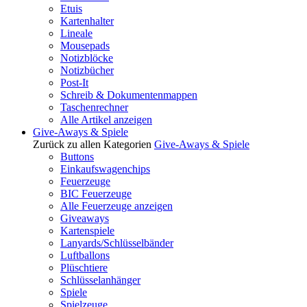
Etuis
Kartenhalter
Lineale
Mousepads
Notizblöcke
Notizbücher
Post-It
Schreib & Dokumentenmappen
Taschenrechner
Alle Artikel anzeigen
Give-Aways & Spiele
Zurück zu allen Kategorien
Give-Aways & Spiele
Buttons
Einkaufswagenchips
Feuerzeuge
BIC Feuerzeuge
Alle Feuerzeuge anzeigen
Giveaways
Kartenspiele
Lanyards/Schlüsselbänder
Luftballons
Plüschtiere
Schlüsselanhänger
Spiele
Spielzeuge