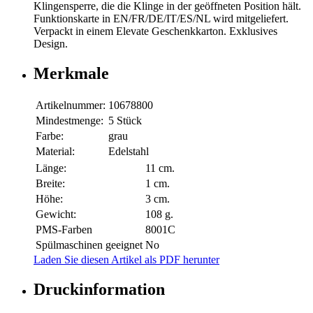
Klingensperre, die die Klinge in der geöffneten Position hält.
Funktionskarte in EN/FR/DE/IT/ES/NL wird mitgeliefert.
Verpackt in einem Elevate Geschenkkarton. Exklusives
Design.
Merkmale
Artikelnummer:
10678800
Mindestmenge:
5 Stück
Farbe:
grau
Material:
Edelstahl
Länge:
11 cm.
Breite:
1 cm.
Höhe:
3 cm.
Gewicht:
108 g.
PMS-Farben
8001C
Spülmaschinen geeignet
No
Laden Sie diesen Artikel als PDF herunter
Druckinformation