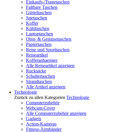
Einkaufs-/Tragetaschen
Faltbare Taschen
Gürteltaschen
Jutetaschen
Koffer
Kühltaschen
Laptoptaschen
Obst- & Gemüsetaschen
Papiertaschen
Reise und Sporttaschen
Reiseartikel
Kofferanhaenger
Alle Reiseartikel anzeigen
Rucksäcke
Schultertaschen
Strandtaschen
Alle Artikel anzeigen
Technologie
Zurück zu allen Kategorien
Technologie
Computerzubehör
Webcam-Cover
Alle Computerzubehör anzeigen
Gadgets
Action-Kameras
Fitness-Armbänder