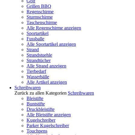
Golf
Grillen BBQ
Regenschirme
Sturmschirme
Taschenschirme
Alle Regenschirme anzeigen
Sportartikel
Fussballe
Alle Sportartikel anzeigen
Strand
Strandstuehle
Strandtücher
Alle Strand anzeigen
Tierbedarf
Wasserbälle
Alle Artikel anzeigen
Schreibwaren
Zurück zu allen Kategorien
Schreibwaren
Bleistifte
Buntstifte
Druckbleistifte
Alle Bleistifte anzeigen
Kugelschreiber
Parker Kugelschreiber
Touchpens