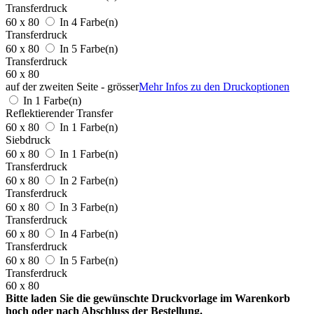
Transferdruck
60 x 80
In 4 Farbe(n)
Transferdruck
60 x 80
In 5 Farbe(n)
Transferdruck
60 x 80
auf der zweiten Seite - grösser
Mehr Infos zu den Druckoptionen
In 1 Farbe(n)
Reflektierender Transfer
60 x 80
In 1 Farbe(n)
Siebdruck
60 x 80
In 1 Farbe(n)
Transferdruck
60 x 80
In 2 Farbe(n)
Transferdruck
60 x 80
In 3 Farbe(n)
Transferdruck
60 x 80
In 4 Farbe(n)
Transferdruck
60 x 80
In 5 Farbe(n)
Transferdruck
60 x 80
Bitte laden Sie die gewünschte Druckvorlage im Warenkorb
hoch oder nach Abschluss der Bestellung.