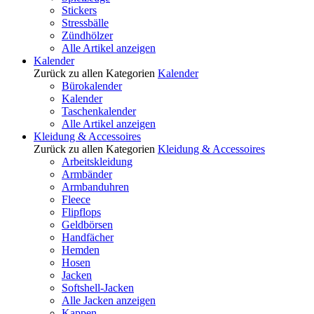
Stickers
Stressbälle
Zündhölzer
Alle Artikel anzeigen
Kalender
Zurück zu allen Kategorien
Kalender
Bürokalender
Kalender
Taschenkalender
Alle Artikel anzeigen
Kleidung & Accessoires
Zurück zu allen Kategorien
Kleidung & Accessoires
Arbeitskleidung
Armbänder
Armbanduhren
Fleece
Flipflops
Geldbörsen
Handfächer
Hemden
Hosen
Jacken
Softshell-Jacken
Alle Jacken anzeigen
Kappen