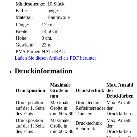
Mindestmenge:
10 Stück
Farbe:
beige
Material:
Baumwolle
Länge:
12 cm.
Breite:
14,50cm.
Höhe:
0 cm.
Gewicht:
23 g.
PMS-Farben
NATURAL
Laden Sie diesen Artikel als PDF herunter
Druckinformation
Maximale
Max. Anzahl
Druckposition
Größe in
Drucktechnik
der
mm
Druckfarben
Druckposition
Maximale
Drucktechnik
Max. Anzahl
auf der 1. Seite
Größe in
Reflektierender
der
des Etuis
mm
60 x 80
Transfer
Druckfarben
-
Druckposition
Maximale
Max. Anzahl
Drucktechnik
auf der 1. Seite
Größe in
der
Siebdruck
des Etuis
mm
60 x 80
Druckfarben
-