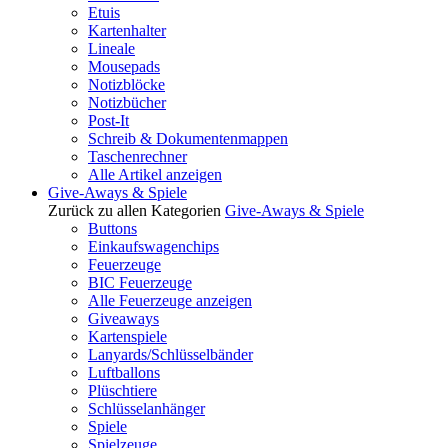
Etuis
Kartenhalter
Lineale
Mousepads
Notizblöcke
Notizbücher
Post-It
Schreib & Dokumentenmappen
Taschenrechner
Alle Artikel anzeigen
Give-Aways & Spiele
Zurück zu allen Kategorien
Give-Aways & Spiele
Buttons
Einkaufswagenchips
Feuerzeuge
BIC Feuerzeuge
Alle Feuerzeuge anzeigen
Giveaways
Kartenspiele
Lanyards/Schlüsselbänder
Luftballons
Plüschtiere
Schlüsselanhänger
Spiele
Spielzeuge