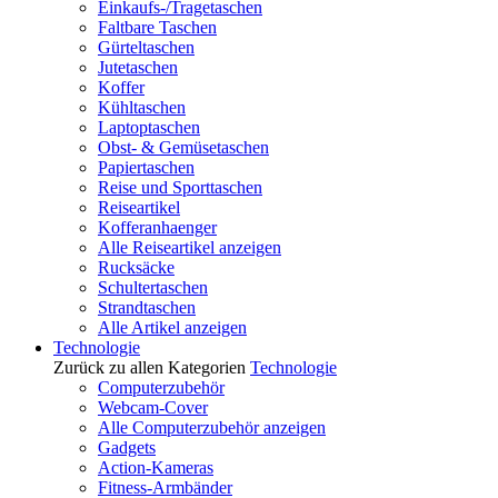
Einkaufs-/Tragetaschen
Faltbare Taschen
Gürteltaschen
Jutetaschen
Koffer
Kühltaschen
Laptoptaschen
Obst- & Gemüsetaschen
Papiertaschen
Reise und Sporttaschen
Reiseartikel
Kofferanhaenger
Alle Reiseartikel anzeigen
Rucksäcke
Schultertaschen
Strandtaschen
Alle Artikel anzeigen
Technologie
Zurück zu allen Kategorien
Technologie
Computerzubehör
Webcam-Cover
Alle Computerzubehör anzeigen
Gadgets
Action-Kameras
Fitness-Armbänder