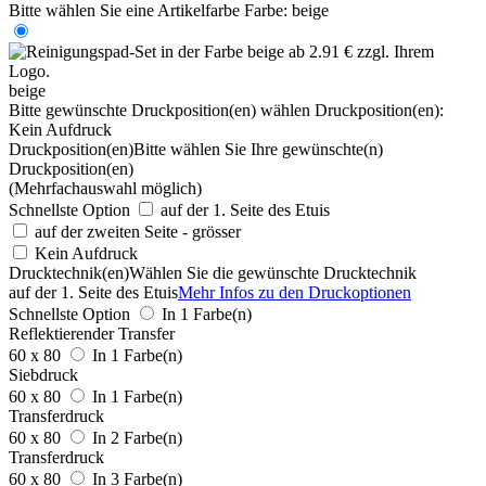
Bitte wählen Sie eine Artikelfarbe
Farbe:
beige
beige
Bitte gewünschte Druckposition(en) wählen
Druckposition(en):
Kein Aufdruck
Druckposition(en)
Bitte wählen Sie Ihre gewünschte(n)
Druckposition(en)
(Mehrfachauswahl möglich)
Schnellste Option
auf der 1. Seite des Etuis
auf der zweiten Seite - grösser
Kein Aufdruck
Drucktechnik(en)
Wählen Sie die gewünschte Drucktechnik
auf der 1. Seite des Etuis
Mehr Infos zu den Druckoptionen
Schnellste Option
In 1 Farbe(n)
Reflektierender Transfer
60 x 80
In 1 Farbe(n)
Siebdruck
60 x 80
In 1 Farbe(n)
Transferdruck
60 x 80
In 2 Farbe(n)
Transferdruck
60 x 80
In 3 Farbe(n)