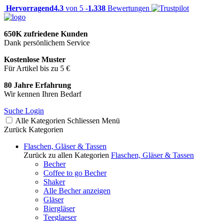
Hervorragend
4.3
von 5 -
1.338
Bewertungen
650K zufriedene Kunden
Dank persönlichem Service
Kostenlose Muster
Für Artikel bis zu 5 €
80 Jahre Erfahrung
Wir kennen Ihren Bedarf
Suche
Login
Alle Kategorien
Schliessen
Menü
Zurück
Kategorien
Flaschen, Gläser & Tassen
Zurück zu allen Kategorien
Flaschen, Gläser & Tassen
Becher
Coffee to go Becher
Shaker
Alle Becher anzeigen
Gläser
Biergläser
Teeglaeser