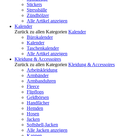
Stickers
Stressbälle
Zündhölzer
Alle Artikel anzeigen
Kalender
Zurück zu allen Kategorien
Kalender
Bürokalender
Kalender
Taschenkalender
Alle Artikel anzeigen
Kleidung & Accessoires
Zurück zu allen Kategorien
Kleidung & Accessoires
Arbeitskleidung
Armbänder
Armbanduhren
Fleece
Flipflops
Geldbörsen
Handfächer
Hemden
Hosen
Jacken
Softshell-Jacken
Alle Jacken anzeigen
Kappen