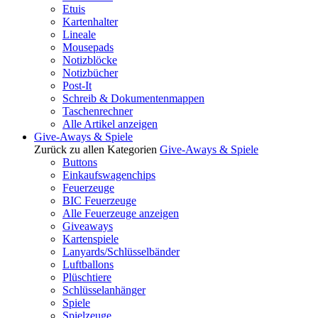
Etuis
Kartenhalter
Lineale
Mousepads
Notizblöcke
Notizbücher
Post-It
Schreib & Dokumentenmappen
Taschenrechner
Alle Artikel anzeigen
Give-Aways & Spiele
Zurück zu allen Kategorien
Give-Aways & Spiele
Buttons
Einkaufswagenchips
Feuerzeuge
BIC Feuerzeuge
Alle Feuerzeuge anzeigen
Giveaways
Kartenspiele
Lanyards/Schlüsselbänder
Luftballons
Plüschtiere
Schlüsselanhänger
Spiele
Spielzeuge