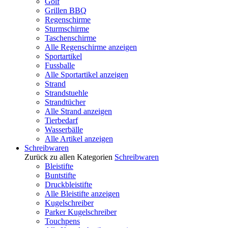
Golf
Grillen BBQ
Regenschirme
Sturmschirme
Taschenschirme
Alle Regenschirme anzeigen
Sportartikel
Fussballe
Alle Sportartikel anzeigen
Strand
Strandstuehle
Strandtücher
Alle Strand anzeigen
Tierbedarf
Wasserbälle
Alle Artikel anzeigen
Schreibwaren
Zurück zu allen Kategorien
Schreibwaren
Bleistifte
Buntstifte
Druckbleistifte
Alle Bleistifte anzeigen
Kugelschreiber
Parker Kugelschreiber
Touchpens