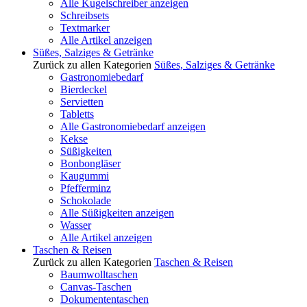
Alle Kugelschreiber anzeigen
Schreibsets
Textmarker
Alle Artikel anzeigen
Süßes, Salziges & Getränke
Zurück zu allen Kategorien
Süßes, Salziges & Getränke
Gastronomiebedarf
Bierdeckel
Servietten
Tabletts
Alle Gastronomiebedarf anzeigen
Kekse
Süßigkeiten
Bonbongläser
Kaugummi
Pfefferminz
Schokolade
Alle Süßigkeiten anzeigen
Wasser
Alle Artikel anzeigen
Taschen & Reisen
Zurück zu allen Kategorien
Taschen & Reisen
Baumwolltaschen
Canvas-Taschen
Dokumententaschen