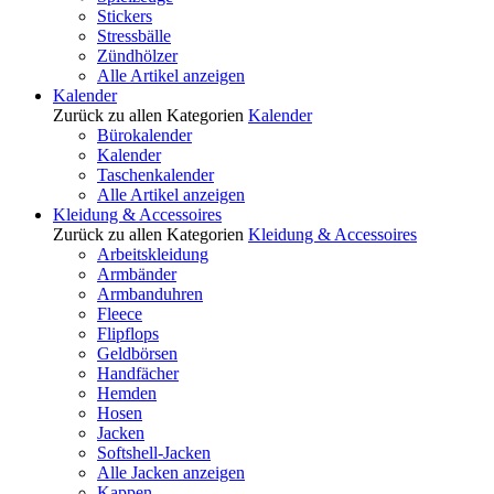
Stickers
Stressbälle
Zündhölzer
Alle Artikel anzeigen
Kalender
Zurück zu allen Kategorien
Kalender
Bürokalender
Kalender
Taschenkalender
Alle Artikel anzeigen
Kleidung & Accessoires
Zurück zu allen Kategorien
Kleidung & Accessoires
Arbeitskleidung
Armbänder
Armbanduhren
Fleece
Flipflops
Geldbörsen
Handfächer
Hemden
Hosen
Jacken
Softshell-Jacken
Alle Jacken anzeigen
Kappen