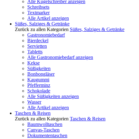
Alle Kugelschreiber anzeigen
Schreibsets
Textmarker
Alle Artikel anzeigen
Süßes, Salziges & Getränke
Zurück zu allen Kategorien
Süßes, Salziges & Getränke
Gastronomiebedarf
Bierdeckel
Servietten
Tabletts
Alle Gastronomiebedarf anzeigen
Kekse
Süßigkeiten
Bonbongläser
Kaugummi
Pfefferminz
Schokolade
Alle Süßigkeiten anzeigen
Wasser
Alle Artikel anzeigen
Taschen & Reisen
Zurück zu allen Kategorien
Taschen & Reisen
Baumwolltaschen
Canvas-Taschen
Dokumententaschen