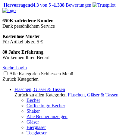
Hervorragend
4.3
von 5 -
1.338
Bewertungen
650K zufriedene Kunden
Dank persönlichem Service
Kostenlose Muster
Für Artikel bis zu 5 €
80 Jahre Erfahrung
Wir kennen Ihren Bedarf
Suche
Login
Alle Kategorien
Schliessen
Menü
Zurück
Kategorien
Flaschen, Gläser & Tassen
Zurück zu allen Kategorien
Flaschen, Gläser & Tassen
Becher
Coffee to go Becher
Shaker
Alle Becher anzeigen
Gläser
Biergläser
Teeglaeser