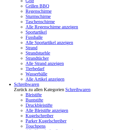
Golf
Grillen BBQ
Regenschirme
Sturmschirme
Taschenschirme
Alle Regenschirme anzeigen
Sportartikel
Fussballe
Alle Sportartikel anzeigen
Strand
Strandstuehle
Strandtücher
Alle Strand anzeigen
Tierbedarf
Wasserbälle
Alle Artikel anzeigen
Schreibwaren
Zurück zu allen Kategorien
Schreibwaren
Bleistifte
Buntstifte
Druckbleistifte
Alle Bleistifte anzeigen
Kugelschreiber
Parker Kugelschreiber
Touchpens