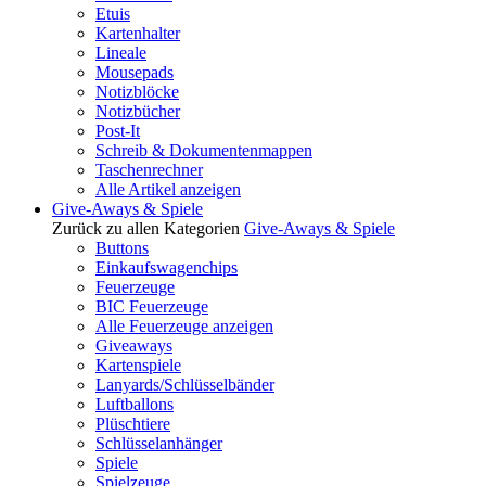
Etuis
Kartenhalter
Lineale
Mousepads
Notizblöcke
Notizbücher
Post-It
Schreib & Dokumentenmappen
Taschenrechner
Alle Artikel anzeigen
Give-Aways & Spiele
Zurück zu allen Kategorien
Give-Aways & Spiele
Buttons
Einkaufswagenchips
Feuerzeuge
BIC Feuerzeuge
Alle Feuerzeuge anzeigen
Giveaways
Kartenspiele
Lanyards/Schlüsselbänder
Luftballons
Plüschtiere
Schlüsselanhänger
Spiele
Spielzeuge