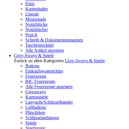
Etuis
Kartenhalter
Lineale
Mousepads
Notizblöcke
Notizbücher
Post-It
Schreib & Dokumentenmappen
Taschenrechner
Alle Artikel anzeigen
Give-Aways & Spiele
Zurück zu allen Kategorien
Give-Aways & Spiele
Buttons
Einkaufswagenchips
Feuerzeuge
BIC Feuerzeuge
Alle Feuerzeuge anzeigen
Giveaways
Kartenspiele
Lanyards/Schlüsselbänder
Luftballons
Plüschtiere
Schlüsselanhänger
Spiele
Spielzeuge