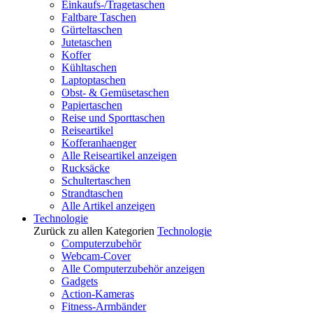
Einkaufs-/Tragetaschen
Faltbare Taschen
Gürteltaschen
Jutetaschen
Koffer
Kühltaschen
Laptoptaschen
Obst- & Gemüsetaschen
Papiertaschen
Reise und Sporttaschen
Reiseartikel
Kofferanhaenger
Alle Reiseartikel anzeigen
Rucksäcke
Schultertaschen
Strandtaschen
Alle Artikel anzeigen
Technologie
Zurück zu allen Kategorien
Technologie
Computerzubehör
Webcam-Cover
Alle Computerzubehör anzeigen
Gadgets
Action-Kameras
Fitness-Armbänder