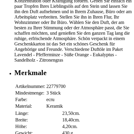
Konzentration oder Kräftigung fördern. Geben Sie einfach ein
paar Tropfen Ihres Lieblingsöls auf den Stein und lassen Sie
ihn den Duft aufnehmen und in Ihrem Zuhause, Büro oder am
Arbeitsplatz verbreiten. Stellen Sie ihn in Ihren Flur, Ihr
Wohnzimmer oder Ihr Büro. Wählen Sie den Duft, der am
besten zu Ihrer Stimmung oder der Atmosphäre passt, die Sie
schaffen möchten, und genießen Sie den ganzen Tag lang die
ruhige, erfrischende Atmosphäre. Schön verpackt in einem
Geschenkkarton ist das Set ein schönes Geschenk für
Angehörige und Freunde. Verschiedene Duftöle im Paket
Lavendel - Pfefferminze - Süße Orange - Eukalyptus -
Sandelholz - Zitronengras
Merkmale
Artikelnummer:
22779700
Mindestmenge:
3 Stück
Farbe:
ecru
Material:
Keramik
Länge:
23,50cm.
Breite:
18,40cm.
Höhe:
4,20cm.
Gewicht:
430 g.