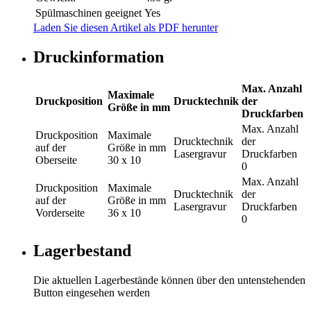
Spülmaschinen geeignet
Yes
Laden Sie diesen Artikel als PDF herunter
Druckinformation
Max. Anzahl
Maximale
Druckposition
Drucktechnik
der
Größe in mm
Druckfarben
Max. Anzahl
Druckposition
Maximale
Drucktechnik
der
auf der
Größe in mm
Lasergravur
Druckfarben
Oberseite
30 x 10
0
Max. Anzahl
Druckposition
Maximale
Drucktechnik
der
auf der
Größe in mm
Lasergravur
Druckfarben
Vorderseite
36 x 10
0
Lagerbestand
Die aktuellen Lagerbestände können über den untenstehenden
Button eingesehen werden