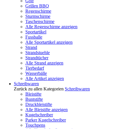
Golf
Grillen BBQ
Regenschirme
Sturmschirme
Taschenschirme
Alle Regenschirme anzeigen
Sportartikel
Fussballe
Alle Sportartikel anzeigen
Strand
Strandstuehle
Strandtücher
Alle Strand anzeigen
Tierbedarf
Wasserbälle
Alle Artikel anzeigen
Schreibwaren
Zurück zu allen Kategorien
Schreibwaren
Bleistifte
Buntstifte
Druckbleistifte
Alle Bleistifte anzeigen
Kugelschreiber
Parker Kugelschreiber
Touchpens