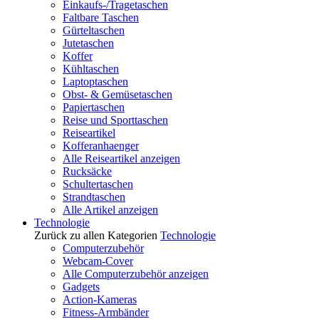
Einkaufs-/Tragetaschen
Faltbare Taschen
Gürteltaschen
Jutetaschen
Koffer
Kühltaschen
Laptoptaschen
Obst- & Gemüsetaschen
Papiertaschen
Reise und Sporttaschen
Reiseartikel
Kofferanhaenger
Alle Reiseartikel anzeigen
Rucksäcke
Schultertaschen
Strandtaschen
Alle Artikel anzeigen
Technologie
Zurück zu allen Kategorien
Technologie
Computerzubehör
Webcam-Cover
Alle Computerzubehör anzeigen
Gadgets
Action-Kameras
Fitness-Armbänder