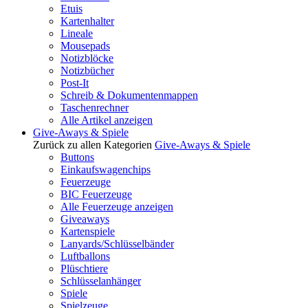
Etuis
Kartenhalter
Lineale
Mousepads
Notizblöcke
Notizbücher
Post-It
Schreib & Dokumentenmappen
Taschenrechner
Alle Artikel anzeigen
Give-Aways & Spiele
Zurück zu allen Kategorien
Give-Aways & Spiele
Buttons
Einkaufswagenchips
Feuerzeuge
BIC Feuerzeuge
Alle Feuerzeuge anzeigen
Giveaways
Kartenspiele
Lanyards/Schlüsselbänder
Luftballons
Plüschtiere
Schlüsselanhänger
Spiele
Spielzeuge