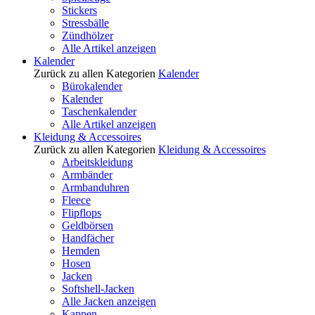
Stickers
Stressbälle
Zündhölzer
Alle Artikel anzeigen
Kalender
Zurück zu allen Kategorien
Kalender
Bürokalender
Kalender
Taschenkalender
Alle Artikel anzeigen
Kleidung & Accessoires
Zurück zu allen Kategorien
Kleidung & Accessoires
Arbeitskleidung
Armbänder
Armbanduhren
Fleece
Flipflops
Geldbörsen
Handfächer
Hemden
Hosen
Jacken
Softshell-Jacken
Alle Jacken anzeigen
Kappen