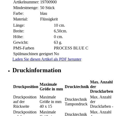
Artikelnummer:
19700900
Mindestmenge:
50 Stück
Farbe:
blau
Material:
Flüssigkeit
Länge:
10 cm.
Breite:
6,50cm.
Höhe:
0 cm.
Gewicht:
63 g.
PMS-Farben
PROCESS BLUE C
Spülmaschinen geeignet
No
Laden Sie diesen Artikel als PDF herunter
Druckinformation
Max. Anzahl
Maximale
Druckposition
Drucktechnik
der
Größe in mm
Druckfarben
Druckposition
Maximale
Max. Anzahl
Drucktechnik
auf der
Größe in mm
der
Tampondruck
Rückseite
40 x 15
Druckfarben
-
Druckposition
Maximale
Max. Anzahl
Drucktechnik