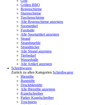
Golf
Grillen BBQ
Regenschirme
Sturmschirme
Taschenschirme
Alle Regenschirme anzeigen
Sportartikel
Fussballe
Alle Sportartikel anzeigen
Strand
Strandstuehle
Strandtücher
Alle Strand anzeigen
Tierbedarf
Wasserbälle
Alle Artikel anzeigen
Schreibwaren
Zurück zu allen Kategorien
Schreibwaren
Bleistifte
Buntstifte
Druckbleistifte
Alle Bleistifte anzeigen
Kugelschreiber
Parker Kugelschreiber
Touchpens