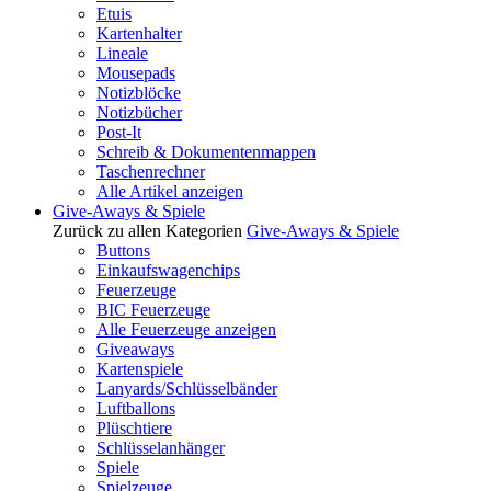
Etuis
Kartenhalter
Lineale
Mousepads
Notizblöcke
Notizbücher
Post-It
Schreib & Dokumentenmappen
Taschenrechner
Alle Artikel anzeigen
Give-Aways & Spiele
Zurück zu allen Kategorien
Give-Aways & Spiele
Buttons
Einkaufswagenchips
Feuerzeuge
BIC Feuerzeuge
Alle Feuerzeuge anzeigen
Giveaways
Kartenspiele
Lanyards/Schlüsselbänder
Luftballons
Plüschtiere
Schlüsselanhänger
Spiele
Spielzeuge