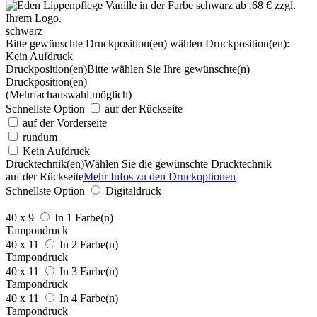
schwarz
Bitte gewünschte Druckposition(en) wählen
Druckposition(en):
Kein Aufdruck
Druckposition(en)
Bitte wählen Sie Ihre gewünschte(n)
Druckposition(en)
(Mehrfachauswahl möglich)
Schnellste Option
auf der Rückseite
auf der Vorderseite
rundum
Kein Aufdruck
Drucktechnik(en)
Wählen Sie die gewünschte Drucktechnik
auf der Rückseite
Mehr Infos zu den Druckoptionen
Schnellste Option
Digitaldruck
40 x 9
In 1 Farbe(n)
Tampondruck
40 x 11
In 2 Farbe(n)
Tampondruck
40 x 11
In 3 Farbe(n)
Tampondruck
40 x 11
In 4 Farbe(n)
Tampondruck