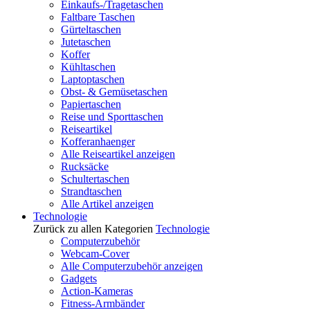
Einkaufs-/Tragetaschen
Faltbare Taschen
Gürteltaschen
Jutetaschen
Koffer
Kühltaschen
Laptoptaschen
Obst- & Gemüsetaschen
Papiertaschen
Reise und Sporttaschen
Reiseartikel
Kofferanhaenger
Alle Reiseartikel anzeigen
Rucksäcke
Schultertaschen
Strandtaschen
Alle Artikel anzeigen
Technologie
Zurück zu allen Kategorien
Technologie
Computerzubehör
Webcam-Cover
Alle Computerzubehör anzeigen
Gadgets
Action-Kameras
Fitness-Armbänder