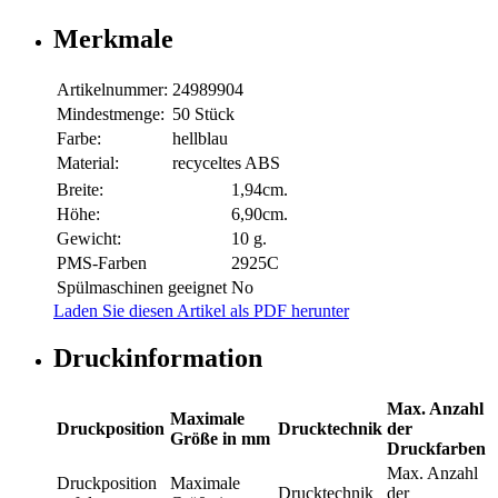
Merkmale
Artikelnummer:
24989904
Mindestmenge:
50 Stück
Farbe:
hellblau
Material:
recyceltes ABS
Breite:
1,94cm.
Höhe:
6,90cm.
Gewicht:
10 g.
PMS-Farben
2925C
Spülmaschinen geeignet
No
Laden Sie diesen Artikel als PDF herunter
Druckinformation
Max. Anzahl
Maximale
Druckposition
Drucktechnik
der
Größe in mm
Druckfarben
Max. Anzahl
Druckposition
Maximale
Drucktechnik
der