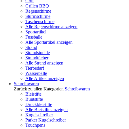
Golf
Grillen BBQ
Regenschirme
Sturmschirme
Taschenschirme
Alle Regenschirme anzeigen
Sportartikel
Fussballe
Alle Sportartikel anzeigen
Strand
Strandstuehle
Strandtücher
Alle Strand anzeigen
Tierbedarf
Wasserbälle
Alle Artikel anzeigen
Schreibwaren
Zurück zu allen Kategorien
Schreibwaren
Bleistifte
Buntstifte
Druckbleistifte
Alle Bleistifte anzeigen
Kugelschreiber
Parker Kugelschreiber
Touchpens