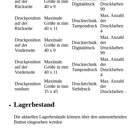
auf der
Größe in mm
Digitaldruck
Druckfarben
Rückseite
40 x 9
99
Max. Anzahl
Druckposition
Maximale
Drucktechnik
der
auf der
Größe in mm
Tampondruck
Druckfarben
Rückseite
40 x 11
4
Max. Anzahl
Druckposition
Maximale
Drucktechnik
der
auf der
Größe in mm
Digitaldruck
Druckfarben
Vorderseite
40 x 9
99
Max. Anzahl
Druckposition
Maximale
Drucktechnik
der
auf der
Größe in mm
Tampondruck
Druckfarben
Vorderseite
40 x 11
4
Maximale
Max. Anzahl
Druckposition
Drucktechnik
Größe in mm
der
rundum
Siebdruck
35 x 45
Druckfarben
-
Lagerbestand
Die aktuellen Lagerbestände können über den untenstehenden
Button eingesehen werden