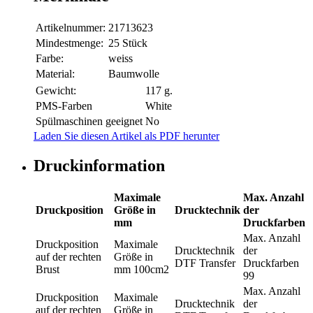
Artikelnummer:
21713623
Mindestmenge:
25 Stück
Farbe:
weiss
Material:
Baumwolle
Gewicht:
117 g.
PMS-Farben
White
Spülmaschinen geeignet
No
Laden Sie diesen Artikel als PDF herunter
Druckinformation
Maximale
Max. Anzahl
Druckposition
Größe in
Drucktechnik
der
mm
Druckfarben
Max. Anzahl
Druckposition
Maximale
Drucktechnik
der
auf der rechten
Größe in
DTF Transfer
Druckfarben
Brust
mm
100cm2
99
Max. Anzahl
Druckposition
Maximale
Drucktechnik
der
auf der rechten
Größe in