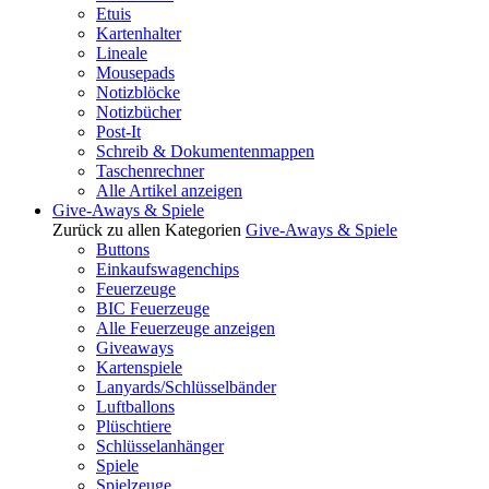
Etuis
Kartenhalter
Lineale
Mousepads
Notizblöcke
Notizbücher
Post-It
Schreib & Dokumentenmappen
Taschenrechner
Alle Artikel anzeigen
Give-Aways & Spiele
Zurück zu allen Kategorien
Give-Aways & Spiele
Buttons
Einkaufswagenchips
Feuerzeuge
BIC Feuerzeuge
Alle Feuerzeuge anzeigen
Giveaways
Kartenspiele
Lanyards/Schlüsselbänder
Luftballons
Plüschtiere
Schlüsselanhänger
Spiele
Spielzeuge