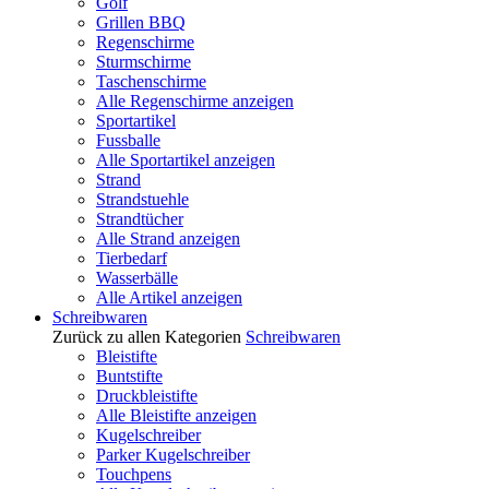
Golf
Grillen BBQ
Regenschirme
Sturmschirme
Taschenschirme
Alle Regenschirme anzeigen
Sportartikel
Fussballe
Alle Sportartikel anzeigen
Strand
Strandstuehle
Strandtücher
Alle Strand anzeigen
Tierbedarf
Wasserbälle
Alle Artikel anzeigen
Schreibwaren
Zurück zu allen Kategorien
Schreibwaren
Bleistifte
Buntstifte
Druckbleistifte
Alle Bleistifte anzeigen
Kugelschreiber
Parker Kugelschreiber
Touchpens