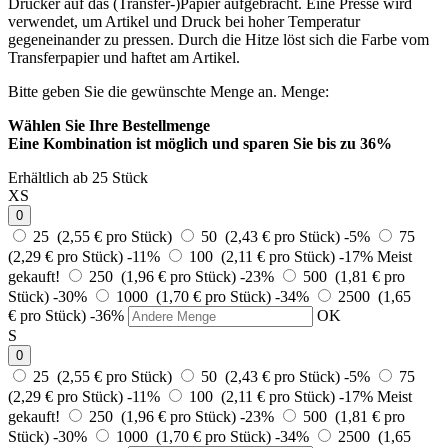
Drucker auf das (Transfer-)Papier aufgebracht. Eine Presse wird
verwendet, um Artikel und Druck bei hoher Temperatur
gegeneinander zu pressen. Durch die Hitze löst sich die Farbe vom
Transferpapier und haftet am Artikel.
Bitte geben Sie die gewünschte Menge an.
Menge:
Wählen Sie Ihre Bestellmenge
Eine Kombination ist möglich und
sparen Sie bis zu 36%
Erhältlich ab 25 Stück
XS
0
25 (2,55 € pro Stück)
50 (2,43 € pro Stück)
-5%
75
(2,29 € pro Stück)
-11%
100 (2,11 € pro Stück)
-17%
Meist
gekauft!
250 (1,96 € pro Stück)
-23%
500 (1,81 € pro
Stück)
-30%
1000 (1,70 € pro Stück)
-34%
2500 (1,65
€ pro Stück)
-36%
OK
S
0
25 (2,55 € pro Stück)
50 (2,43 € pro Stück)
-5%
75
(2,29 € pro Stück)
-11%
100 (2,11 € pro Stück)
-17%
Meist
gekauft!
250 (1,96 € pro Stück)
-23%
500 (1,81 € pro
Stück)
-30%
1000 (1,70 € pro Stück)
-34%
2500 (1,65