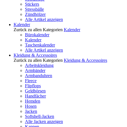
Stickers
Stressbälle
Zündhölzer
Alle Artikel anzeigen
Kalender
Zurück zu allen Kategorien
Kalender
Bürokalender
Kalender
Taschenkalender
Alle Artikel anzeigen
Kleidung & Accessoires
Zurück zu allen Kategorien
Kleidung & Accessoires
Arbeitskleidung
Armbänder
Armbanduhren
Fleece
Flipflops
Geldbörsen
Handfächer
Hemden
Hosen
Jacken
Softshell-Jacken
Alle Jacken anzeigen
Kappen