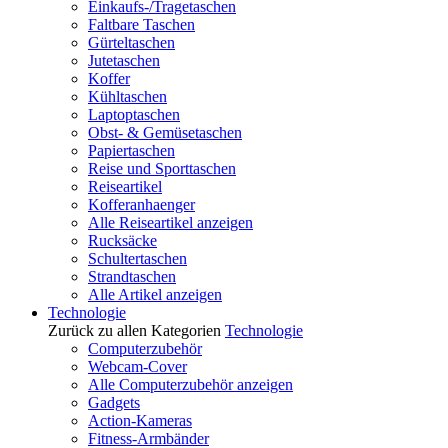
Einkaufs-/Tragetaschen
Faltbare Taschen
Gürteltaschen
Jutetaschen
Koffer
Kühltaschen
Laptoptaschen
Obst- & Gemüsetaschen
Papiertaschen
Reise und Sporttaschen
Reiseartikel
Kofferanhaenger
Alle Reiseartikel anzeigen
Rucksäcke
Schultertaschen
Strandtaschen
Alle Artikel anzeigen
Technologie
Zurück zu allen Kategorien
Technologie
Computerzubehör
Webcam-Cover
Alle Computerzubehör anzeigen
Gadgets
Action-Kameras
Fitness-Armbänder