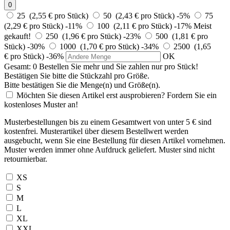
0
25 (2,55 € pro Stück)
50 (2,43 € pro Stück)
-5%
75
(2,29 € pro Stück)
-11%
100 (2,11 € pro Stück)
-17%
Meist
gekauft!
250 (1,96 € pro Stück)
-23%
500 (1,81 € pro
Stück)
-30%
1000 (1,70 € pro Stück)
-34%
2500 (1,65
€ pro Stück)
-36%
OK
Gesamt:
0
Bestellen Sie
mehr und Sie zahlen nur
pro Stück!
Bestätigen Sie bitte die Stückzahl pro Größe.
Bitte bestätigen Sie die Menge(n) und Größe(n).
Möchten Sie diesen Artikel erst ausprobieren? Fordern Sie ein
kostenloses Muster an!
Musterbestellungen bis zu einem Gesamtwert von unter 5 € sind
kostenfrei. Musterartikel über diesem Bestellwert werden
ausgebucht, wenn Sie eine Bestellung für diesen Artikel vornehmen.
Muster werden immer ohne Aufdruck geliefert. Muster sind nicht
retournierbar.
XS
S
M
L
XL
XXL