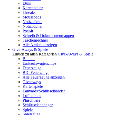
Etuis
Kartenhalter
Lineale
Mousepads
Notizblöcke
Notizbücher
Post-It
Schreib & Dokumentenmappen
Taschenrechner
Alle Artikel anzeigen
Give-Aways & Spiele
Zurück zu allen Kategorien
Give-Aways & Spiele
Buttons
Einkaufswagenchips
Feuerzeuge
BIC Feuerzeuge
Alle Feuerzeuge anzeigen
Giveaways
Kartenspiele
Lanyards/Schlüsselbänder
Luftballons
Plüschtiere
Schlüsselanhänger
Spiele
Spielzeuge