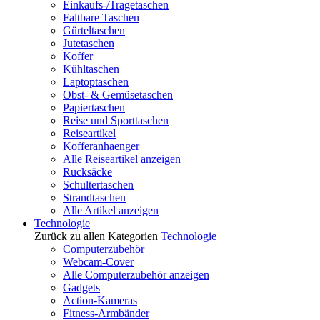
Einkaufs-/Tragetaschen
Faltbare Taschen
Gürteltaschen
Jutetaschen
Koffer
Kühltaschen
Laptoptaschen
Obst- & Gemüsetaschen
Papiertaschen
Reise und Sporttaschen
Reiseartikel
Kofferanhaenger
Alle Reiseartikel anzeigen
Rucksäcke
Schultertaschen
Strandtaschen
Alle Artikel anzeigen
Technologie
Zurück zu allen Kategorien
Technologie
Computerzubehör
Webcam-Cover
Alle Computerzubehör anzeigen
Gadgets
Action-Kameras
Fitness-Armbänder