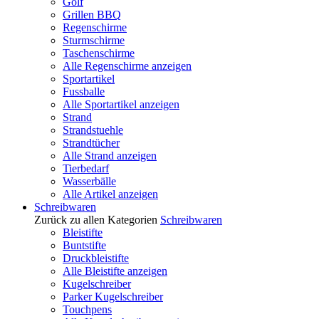
Golf
Grillen BBQ
Regenschirme
Sturmschirme
Taschenschirme
Alle Regenschirme anzeigen
Sportartikel
Fussballe
Alle Sportartikel anzeigen
Strand
Strandstuehle
Strandtücher
Alle Strand anzeigen
Tierbedarf
Wasserbälle
Alle Artikel anzeigen
Schreibwaren
Zurück zu allen Kategorien
Schreibwaren
Bleistifte
Buntstifte
Druckbleistifte
Alle Bleistifte anzeigen
Kugelschreiber
Parker Kugelschreiber
Touchpens