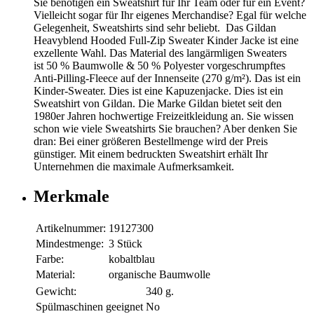
Sie benötigen ein Sweatshirt für Ihr Team oder für ein Event?
Vielleicht sogar für Ihr eigenes Merchandise? Egal für welche
Gelegenheit, Sweatshirts sind sehr beliebt. Das Gildan
Heavyblend Hooded Full-Zip Sweater Kinder Jacke ist eine
exzellente Wahl. Das Material des langärmligen Sweaters
ist 50 % Baumwolle & 50 % Polyester vorgeschrumpftes
Anti-Pilling-Fleece auf der Innenseite (270 g/m²). Das ist ein
Kinder-Sweater. Dies ist eine Kapuzenjacke. Dies ist ein
Sweatshirt von Gildan. Die Marke Gildan bietet seit den
1980er Jahren hochwertige Freizeitkleidung an. Sie wissen
schon wie viele Sweatshirts Sie brauchen? Aber denken Sie
dran: Bei einer größeren Bestellmenge wird der Preis
günstiger. Mit einem bedruckten Sweatshirt erhält Ihr
Unternehmen die maximale Aufmerksamkeit.
Merkmale
Artikelnummer:
19127300
Mindestmenge:
3 Stück
Farbe:
kobaltblau
Material:
organische Baumwolle
Gewicht:
340 g.
Spülmaschinen geeignet
No