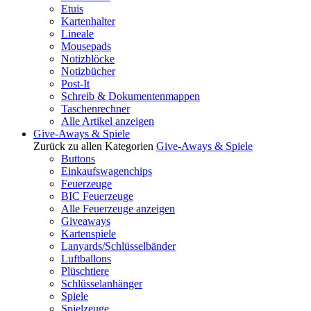
Etuis
Kartenhalter
Lineale
Mousepads
Notizblöcke
Notizbücher
Post-It
Schreib & Dokumentenmappen
Taschenrechner
Alle Artikel anzeigen
Give-Aways & Spiele
Zurück zu allen Kategorien
Give-Aways & Spiele
Buttons
Einkaufswagenchips
Feuerzeuge
BIC Feuerzeuge
Alle Feuerzeuge anzeigen
Giveaways
Kartenspiele
Lanyards/Schlüsselbänder
Luftballons
Plüschtiere
Schlüsselanhänger
Spiele
Spielzeuge