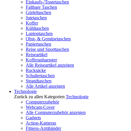
Einkaufs-/Tragetaschen
Faltbare Taschen
Gürteltaschen
Jutetaschen
Koffer
Kühltaschen
Laptoptaschen
Obst- & Gemüsetaschen
Papiertaschen
Reise und Sporttaschen
Reiseartikel
Kofferanhaenger
Alle Reiseartikel anzeigen
Rucksäcke
Schultertaschen
Strandtaschen
Alle Artikel anzeigen
Technologie
Zurück zu allen Kategorien
Technologie
Computerzubehör
Webcam-Cover
Alle Computerzubehör anzeigen
Gadgets
Action-Kameras
Fitness-Armbänder