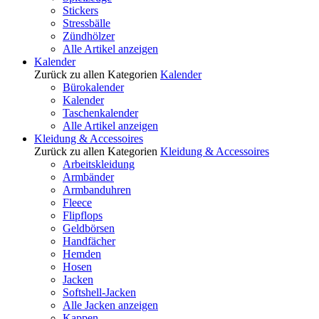
Stickers
Stressbälle
Zündhölzer
Alle Artikel anzeigen
Kalender
Zurück zu allen Kategorien
Kalender
Bürokalender
Kalender
Taschenkalender
Alle Artikel anzeigen
Kleidung & Accessoires
Zurück zu allen Kategorien
Kleidung & Accessoires
Arbeitskleidung
Armbänder
Armbanduhren
Fleece
Flipflops
Geldbörsen
Handfächer
Hemden
Hosen
Jacken
Softshell-Jacken
Alle Jacken anzeigen
Kappen