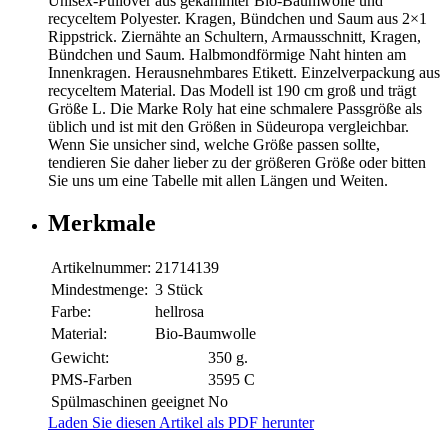
Unisex-Pullover aus gekämmter Bio-Baumwolle und
recyceltem Polyester. Kragen, Bündchen und Saum aus 2×1
Rippstrick. Ziernähte an Schultern, Armausschnitt, Kragen,
Bündchen und Saum. Halbmondförmige Naht hinten am
Innenkragen. Herausnehmbares Etikett. Einzelverpackung aus
recyceltem Material. Das Modell ist 190 cm groß und trägt
Größe L. Die Marke Roly hat eine schmalere Passgröße als
üblich und ist mit den Größen in Südeuropa vergleichbar.
Wenn Sie unsicher sind, welche Größe passen sollte,
tendieren Sie daher lieber zu der größeren Größe oder bitten
Sie uns um eine Tabelle mit allen Längen und Weiten.
Merkmale
Artikelnummer:
21714139
Mindestmenge:
3 Stück
Farbe:
hellrosa
Material:
Bio-Baumwolle
Gewicht:
350 g.
PMS-Farben
3595 C
Spülmaschinen geeignet
No
Laden Sie diesen Artikel als PDF herunter