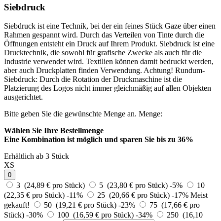
Siebdruck
Siebdruck ist eine Technik, bei der ein feines Stück Gaze über einen
Rahmen gespannt wird. Durch das Verteilen von Tinte durch die
Öffnungen entsteht ein Druck auf Ihrem Produkt. Siebdruck ist eine
Drucktechnik, die sowohl für grafische Zwecke als auch für die
Industrie verwendet wird. Textilien können damit bedruckt werden,
aber auch Druckplatten finden Verwendung. Achtung! Rundum-
Siebdruck: Durch die Rotation der Druckmaschine ist die
Platzierung des Logos nicht immer gleichmäßig auf allen Objekten
ausgerichtet.
Bitte geben Sie die gewünschte Menge an.
Menge:
Wählen Sie Ihre Bestellmenge
Eine Kombination ist möglich und
sparen Sie bis zu 36%
Erhältlich ab 3 Stück
XS
0
3 (24,89 € pro Stück)
5 (23,80 € pro Stück)
-5%
10
(22,35 € pro Stück)
-11%
25 (20,66 € pro Stück)
-17%
Meist
gekauft!
50 (19,21 € pro Stück)
-23%
75 (17,66 € pro
Stück)
-30%
100 (16,59 € pro Stück)
-34%
250 (16,10