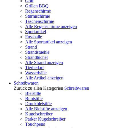
Golf
Grillen BBQ
Regenschirme
Sturmschirme
Taschenschirme
Alle Regenschirme anzeigen
Sportartikel
Fussballe
Alle Sportartikel anzeigen
Strand
Strandstuehle
Strandtücher
Alle Strand anzeigen
Tierbedarf
Wasserbälle
Alle Artikel anzeigen
Schreibwaren
Zurück zu allen Kategorien
Schreibwaren
Bleistifte
Buntstifte
Druckbleistifte
Alle Bleistifte anzeigen
Kugelschreiber
Parker Kugelschreiber
Touchpens