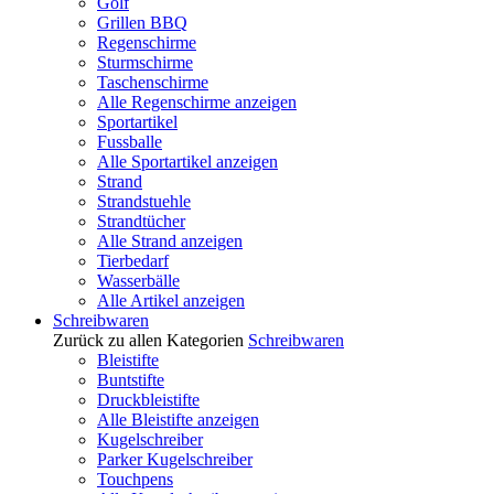
Golf
Grillen BBQ
Regenschirme
Sturmschirme
Taschenschirme
Alle Regenschirme anzeigen
Sportartikel
Fussballe
Alle Sportartikel anzeigen
Strand
Strandstuehle
Strandtücher
Alle Strand anzeigen
Tierbedarf
Wasserbälle
Alle Artikel anzeigen
Schreibwaren
Zurück zu allen Kategorien
Schreibwaren
Bleistifte
Buntstifte
Druckbleistifte
Alle Bleistifte anzeigen
Kugelschreiber
Parker Kugelschreiber
Touchpens