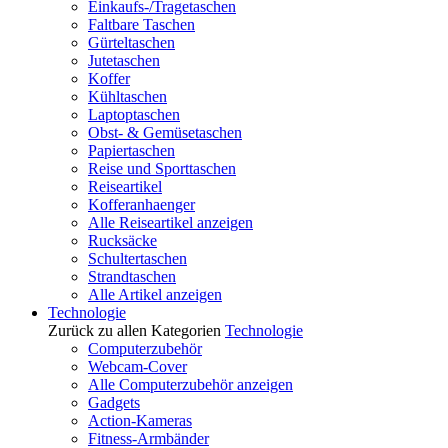
Einkaufs-/Tragetaschen
Faltbare Taschen
Gürteltaschen
Jutetaschen
Koffer
Kühltaschen
Laptoptaschen
Obst- & Gemüsetaschen
Papiertaschen
Reise und Sporttaschen
Reiseartikel
Kofferanhaenger
Alle Reiseartikel anzeigen
Rucksäcke
Schultertaschen
Strandtaschen
Alle Artikel anzeigen
Technologie
Zurück zu allen Kategorien
Technologie
Computerzubehör
Webcam-Cover
Alle Computerzubehör anzeigen
Gadgets
Action-Kameras
Fitness-Armbänder