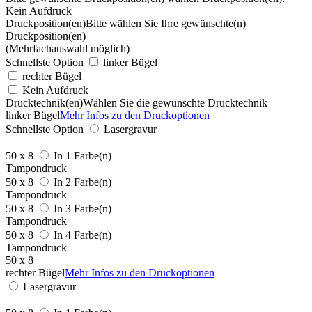
Kein Aufdruck
Druckposition(en)
Bitte wählen Sie Ihre gewünschte(n)
Druckposition(en)
(Mehrfachauswahl möglich)
Schnellste Option
linker Bügel
rechter Bügel
Kein Aufdruck
Drucktechnik(en)
Wählen Sie die gewünschte Drucktechnik
linker Bügel
Mehr Infos zu den Druckoptionen
Schnellste Option
Lasergravur
50 x 8
In 1 Farbe(n)
Tampondruck
50 x 8
In 2 Farbe(n)
Tampondruck
50 x 8
In 3 Farbe(n)
Tampondruck
50 x 8
In 4 Farbe(n)
Tampondruck
50 x 8
rechter Bügel
Mehr Infos zu den Druckoptionen
Lasergravur