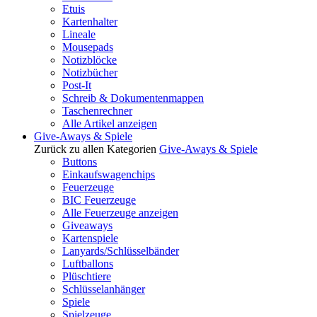
Etuis
Kartenhalter
Lineale
Mousepads
Notizblöcke
Notizbücher
Post-It
Schreib & Dokumentenmappen
Taschenrechner
Alle Artikel anzeigen
Give-Aways & Spiele
Zurück zu allen Kategorien
Give-Aways & Spiele
Buttons
Einkaufswagenchips
Feuerzeuge
BIC Feuerzeuge
Alle Feuerzeuge anzeigen
Giveaways
Kartenspiele
Lanyards/Schlüsselbänder
Luftballons
Plüschtiere
Schlüsselanhänger
Spiele
Spielzeuge