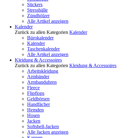
Stickers
Stressbälle
Zündhölzer
Alle Artikel anzeigen
Kalender
Zurück zu allen Kategorien
Kalender
Bürokalender
Kalender
Taschenkalender
Alle Artikel anzeigen
Kleidung & Accessoires
Zurück zu allen Kategorien
Kleidung & Accessoires
Arbeitskleidung
Armbänder
Armbanduhren
Fleece
Flipflops
Geldbörsen
Handfächer
Hemden
Hosen
Jacken
Softshell-Jacken
Alle Jacken anzeigen
Kappen