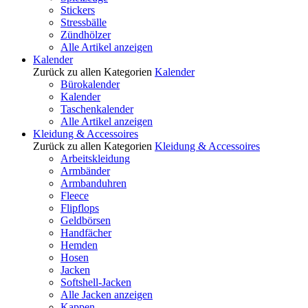
Stickers
Stressbälle
Zündhölzer
Alle Artikel anzeigen
Kalender
Zurück zu allen Kategorien
Kalender
Bürokalender
Kalender
Taschenkalender
Alle Artikel anzeigen
Kleidung & Accessoires
Zurück zu allen Kategorien
Kleidung & Accessoires
Arbeitskleidung
Armbänder
Armbanduhren
Fleece
Flipflops
Geldbörsen
Handfächer
Hemden
Hosen
Jacken
Softshell-Jacken
Alle Jacken anzeigen
Kappen