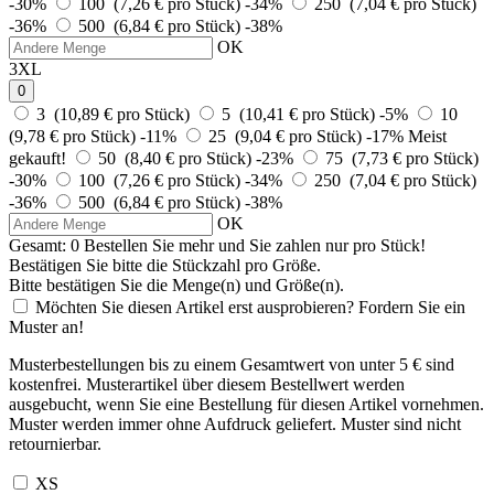
-30%
100 (7,26 € pro Stück)
-34%
250 (7,04 € pro Stück)
-36%
500 (6,84 € pro Stück)
-38%
OK
3XL
0
3 (10,89 € pro Stück)
5 (10,41 € pro Stück)
-5%
10
(9,78 € pro Stück)
-11%
25 (9,04 € pro Stück)
-17%
Meist
gekauft!
50 (8,40 € pro Stück)
-23%
75 (7,73 € pro Stück)
-30%
100 (7,26 € pro Stück)
-34%
250 (7,04 € pro Stück)
-36%
500 (6,84 € pro Stück)
-38%
OK
Gesamt:
0
Bestellen Sie
mehr und Sie zahlen nur
pro Stück!
Bestätigen Sie bitte die Stückzahl pro Größe.
Bitte bestätigen Sie die Menge(n) und Größe(n).
Möchten Sie diesen Artikel erst ausprobieren? Fordern Sie ein
Muster an!
Musterbestellungen bis zu einem Gesamtwert von unter 5 € sind
kostenfrei. Musterartikel über diesem Bestellwert werden
ausgebucht, wenn Sie eine Bestellung für diesen Artikel vornehmen.
Muster werden immer ohne Aufdruck geliefert. Muster sind nicht
retournierbar.
XS