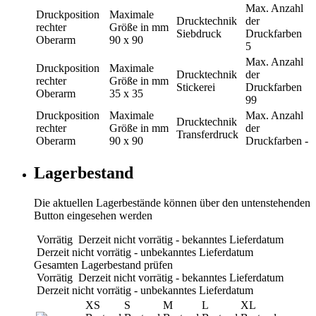
Max. Anzahl
Druckposition
Maximale
Drucktechnik
der
rechter
Größe in mm
Siebdruck
Druckfarben
Oberarm
90 x 90
5
Max. Anzahl
Druckposition
Maximale
Drucktechnik
der
rechter
Größe in mm
Stickerei
Druckfarben
Oberarm
35 x 35
99
Druckposition
Maximale
Max. Anzahl
Drucktechnik
rechter
Größe in mm
der
Transferdruck
Oberarm
90 x 90
Druckfarben
-
Lagerbestand
Die aktuellen Lagerbestände können über den untenstehenden
Button eingesehen werden
Vorrätig
Derzeit nicht vorrätig - bekanntes Lieferdatum
Derzeit nicht vorrätig - unbekanntes Lieferdatum
Gesamten Lagerbestand prüfen
Vorrätig
Derzeit nicht vorrätig - bekanntes Lieferdatum
Derzeit nicht vorrätig - unbekanntes Lieferdatum
XS
S
M
L
XL