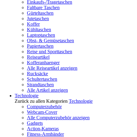
Einkaufs-/Tragetaschen
Faltbare Taschen
Gürteltaschen
Jutetaschen
Koffer
Kühltaschen
Laptoptaschen
Obst- & Gemüsetaschen
Papiertaschen
Reise und Sporttaschen
Reiseartikel
Kofferanhaenger
Alle Reiseartikel anzeigen
Rucksäcke
Schultertaschen
Strandtaschen
Alle Artikel anzeigen
Technologie
Zurück zu allen Kategorien
Technologie
Computerzubehör
Webcam-Cover
Alle Computerzubehör anzeigen
Gadgets
Action-Kameras
Fitness-Armbänder