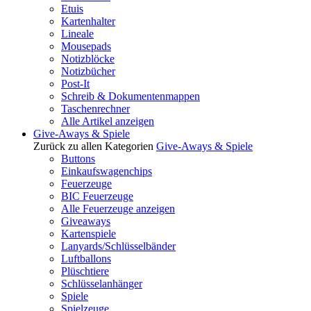
Etuis
Kartenhalter
Lineale
Mousepads
Notizblöcke
Notizbücher
Post-It
Schreib & Dokumentenmappen
Taschenrechner
Alle Artikel anzeigen
Give-Aways & Spiele
Zurück zu allen Kategorien
Give-Aways & Spiele
Buttons
Einkaufswagenchips
Feuerzeuge
BIC Feuerzeuge
Alle Feuerzeuge anzeigen
Giveaways
Kartenspiele
Lanyards/Schlüsselbänder
Luftballons
Plüschtiere
Schlüsselanhänger
Spiele
Spielzeuge