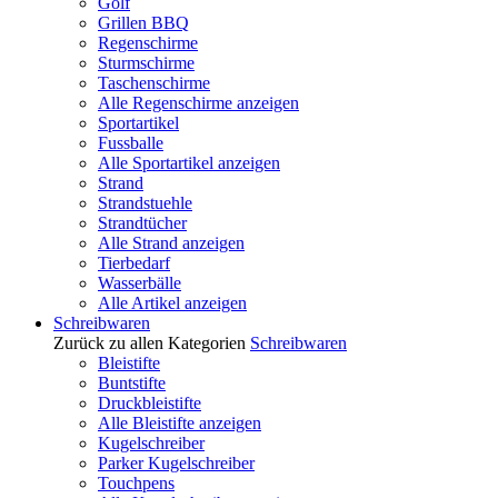
Golf
Grillen BBQ
Regenschirme
Sturmschirme
Taschenschirme
Alle Regenschirme anzeigen
Sportartikel
Fussballe
Alle Sportartikel anzeigen
Strand
Strandstuehle
Strandtücher
Alle Strand anzeigen
Tierbedarf
Wasserbälle
Alle Artikel anzeigen
Schreibwaren
Zurück zu allen Kategorien
Schreibwaren
Bleistifte
Buntstifte
Druckbleistifte
Alle Bleistifte anzeigen
Kugelschreiber
Parker Kugelschreiber
Touchpens