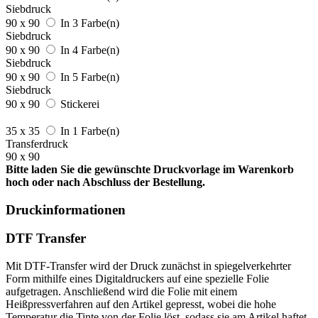
Siebdruck
90 x 90
In 3 Farbe(n)
Siebdruck
90 x 90
In 4 Farbe(n)
Siebdruck
90 x 90
In 5 Farbe(n)
Siebdruck
90 x 90
Stickerei
35 x 35
In 1 Farbe(n)
Transferdruck
90 x 90
Bitte laden Sie die gewünschte Druckvorlage im Warenkorb
hoch oder nach Abschluss der Bestellung.
Druckinformationen
DTF Transfer
Mit DTF-Transfer wird der Druck zunächst in spiegelverkehrter
Form mithilfe eines Digitaldruckers auf eine spezielle Folie
aufgetragen. Anschließend wird die Folie mit einem
Heißpressverfahren auf den Artikel gepresst, wobei die hohe
Temperatur die Tinte von der Folie löst, sodass sie am Artikel haftet.