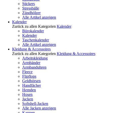
Stickers
Stressbälle
Zündhölzer
Alle Artikel anzeigen
Kalender
Zurück zu allen Kategorien
Kalender
Bürokalender
Kalender
Taschenkalender
Alle Artikel anzeigen
Kleidung & Accessoires
Zurück zu allen Kategorien
Kleidung & Accessoires
Arbeitskleidung
Armbänder
Armbanduhren
Fleece
Flipflops
Geldbörsen
Handfächer
Hemden
Hosen
Jacken
Softshell-Jacken
Alle Jacken anzeigen
Kappen