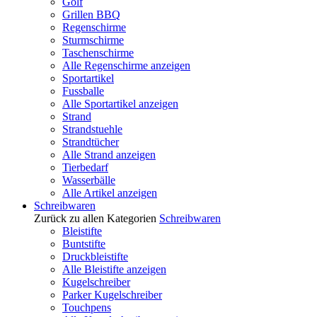
Golf
Grillen BBQ
Regenschirme
Sturmschirme
Taschenschirme
Alle Regenschirme anzeigen
Sportartikel
Fussballe
Alle Sportartikel anzeigen
Strand
Strandstuehle
Strandtücher
Alle Strand anzeigen
Tierbedarf
Wasserbälle
Alle Artikel anzeigen
Schreibwaren
Zurück zu allen Kategorien
Schreibwaren
Bleistifte
Buntstifte
Druckbleistifte
Alle Bleistifte anzeigen
Kugelschreiber
Parker Kugelschreiber
Touchpens