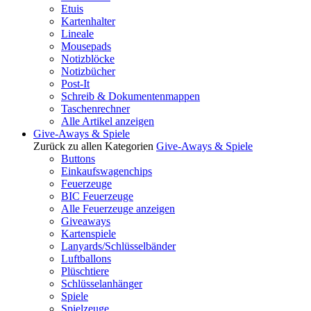
Etuis
Kartenhalter
Lineale
Mousepads
Notizblöcke
Notizbücher
Post-It
Schreib & Dokumentenmappen
Taschenrechner
Alle Artikel anzeigen
Give-Aways & Spiele
Zurück zu allen Kategorien
Give-Aways & Spiele
Buttons
Einkaufswagenchips
Feuerzeuge
BIC Feuerzeuge
Alle Feuerzeuge anzeigen
Giveaways
Kartenspiele
Lanyards/Schlüsselbänder
Luftballons
Plüschtiere
Schlüsselanhänger
Spiele
Spielzeuge