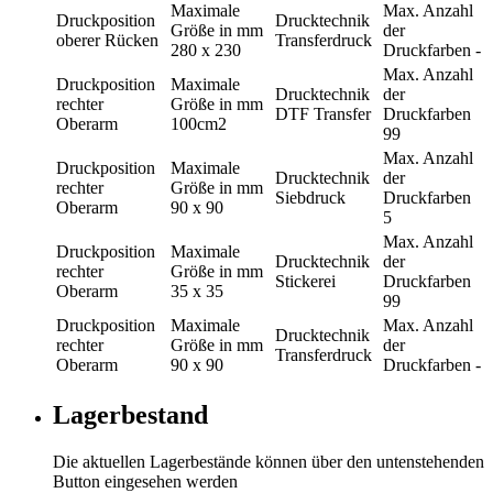
Maximale
Max. Anzahl
Druckposition
Drucktechnik
Größe in mm
der
oberer Rücken
Transferdruck
280 x 230
Druckfarben
-
Max. Anzahl
Druckposition
Maximale
Drucktechnik
der
rechter
Größe in mm
DTF Transfer
Druckfarben
Oberarm
100cm2
99
Max. Anzahl
Druckposition
Maximale
Drucktechnik
der
rechter
Größe in mm
Siebdruck
Druckfarben
Oberarm
90 x 90
5
Max. Anzahl
Druckposition
Maximale
Drucktechnik
der
rechter
Größe in mm
Stickerei
Druckfarben
Oberarm
35 x 35
99
Druckposition
Maximale
Max. Anzahl
Drucktechnik
rechter
Größe in mm
der
Transferdruck
Oberarm
90 x 90
Druckfarben
-
Lagerbestand
Die aktuellen Lagerbestände können über den untenstehenden
Button eingesehen werden