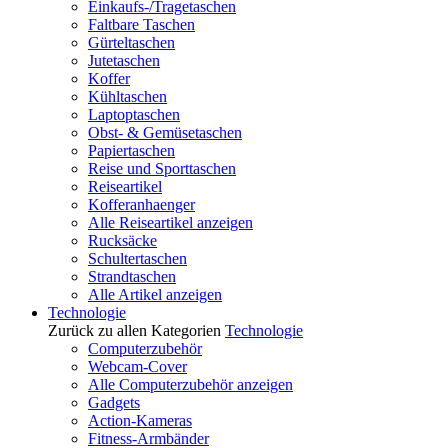
Einkaufs-/Tragetaschen
Faltbare Taschen
Gürteltaschen
Jutetaschen
Koffer
Kühltaschen
Laptoptaschen
Obst- & Gemüsetaschen
Papiertaschen
Reise und Sporttaschen
Reiseartikel
Kofferanhaenger
Alle Reiseartikel anzeigen
Rucksäcke
Schultertaschen
Strandtaschen
Alle Artikel anzeigen
Technologie
Zurück zu allen Kategorien
Technologie
Computerzubehör
Webcam-Cover
Alle Computerzubehör anzeigen
Gadgets
Action-Kameras
Fitness-Armbänder