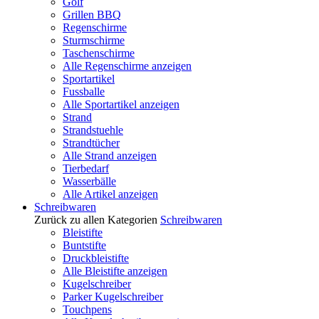
Golf
Grillen BBQ
Regenschirme
Sturmschirme
Taschenschirme
Alle Regenschirme anzeigen
Sportartikel
Fussballe
Alle Sportartikel anzeigen
Strand
Strandstuehle
Strandtücher
Alle Strand anzeigen
Tierbedarf
Wasserbälle
Alle Artikel anzeigen
Schreibwaren
Zurück zu allen Kategorien
Schreibwaren
Bleistifte
Buntstifte
Druckbleistifte
Alle Bleistifte anzeigen
Kugelschreiber
Parker Kugelschreiber
Touchpens