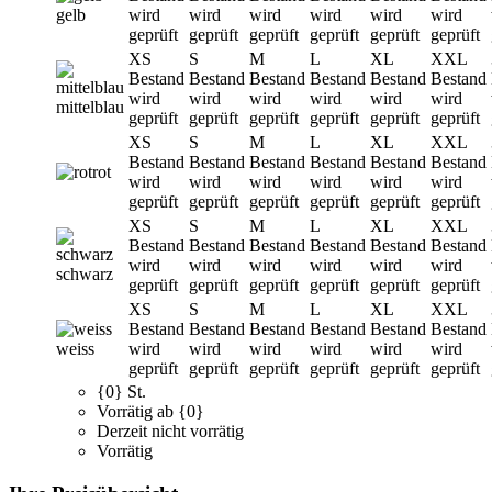
gelb
wird
wird
wird
wird
wird
wird
geprüft
geprüft
geprüft
geprüft
geprüft
geprüft
XS
S
M
L
XL
XXL
Bestand
Bestand
Bestand
Bestand
Bestand
Bestand
wird
wird
wird
wird
wird
wird
mittelblau
geprüft
geprüft
geprüft
geprüft
geprüft
geprüft
XS
S
M
L
XL
XXL
Bestand
Bestand
Bestand
Bestand
Bestand
Bestand
rot
wird
wird
wird
wird
wird
wird
geprüft
geprüft
geprüft
geprüft
geprüft
geprüft
XS
S
M
L
XL
XXL
Bestand
Bestand
Bestand
Bestand
Bestand
Bestand
wird
wird
wird
wird
wird
wird
schwarz
geprüft
geprüft
geprüft
geprüft
geprüft
geprüft
XS
S
M
L
XL
XXL
Bestand
Bestand
Bestand
Bestand
Bestand
Bestand
weiss
wird
wird
wird
wird
wird
wird
geprüft
geprüft
geprüft
geprüft
geprüft
geprüft
{0} St.
Vorrätig ab {0}
Derzeit nicht vorrätig
Vorrätig