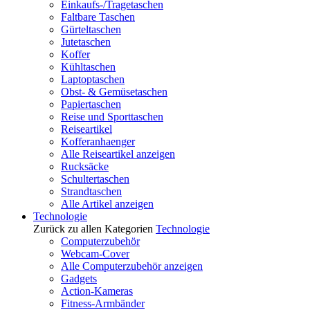
Einkaufs-/Tragetaschen
Faltbare Taschen
Gürteltaschen
Jutetaschen
Koffer
Kühltaschen
Laptoptaschen
Obst- & Gemüsetaschen
Papiertaschen
Reise und Sporttaschen
Reiseartikel
Kofferanhaenger
Alle Reiseartikel anzeigen
Rucksäcke
Schultertaschen
Strandtaschen
Alle Artikel anzeigen
Technologie
Zurück zu allen Kategorien
Technologie
Computerzubehör
Webcam-Cover
Alle Computerzubehör anzeigen
Gadgets
Action-Kameras
Fitness-Armbänder