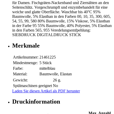
für Damen. Fischgräten-Nackenband und Ziernähten an den
Seitenschlitz. Vorgeschrumpft und enzymbehandelt für eine
weiche und glatte Oberfläche. Waschbar bis 40°C 95%
Baumwolle, 5% Elasthan in den Farben 00, 10, 35, 300, 605,
54, 55, 99, 580 80% Baumwolle, 15% Viskose, 5% Elasthan
in der Farbe 95 55% Baumwolle, 40% Polyester, 5% Elasthan
in den Farben 565, 955 Veredelungsemfpehlung:
SIEBDRUCK DIGITALDRUCK STICK
Merkmale
Artikelnummer:
21461225
Mindestmenge:
5 Stück
Farbe:
mittelblau
Material:
Baumwolle, Elastan
Gewicht:
26 g.
Spülmaschinen geeignet
No
Laden Sie diesen Artikel als PDF herunter
Druckinformation
Max. Anzahl