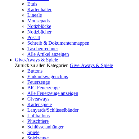
Etuis
Kartenhalter
Lineale
Mousepads
Notizblöcke
Notizbücher
Post-It
Schreib & Dokumentenmappen
Taschenrechner
Alle Artikel anzeigen
Give-Aways & Spiele
Zurück zu allen Kategorien
Give-Aways & Spiele
Buttons
Einkaufswagenchips
Feuerzeuge
BIC Feuerzeuge
Alle Feuerzeuge anzeigen
Giveaways
Kartenspiele
Lanyards/Schlüsselbänder
Luftballons
Plüschtiere
Schlüsselanhänger
Spiele
Spielzeuge