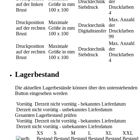
Drucktechnik
der
auf der linken
Größe in mm
Siebdruck
Druckfarben
Brust
100 x 100
4
Max. Anzahl
Druckposition
Maximale
Drucktechnik
der
auf der rechten
Größe in mm
Digitaltransfer
Druckfarben
Brust
100 x 100
99
Max. Anzahl
Druckposition
Maximale
Drucktechnik
der
auf der rechten
Größe in mm
Siebdruck
Druckfarben
Brust
100 x 100
4
Lagerbestand
Die aktuellen Lagerbestände können über den untenstehenden
Button eingesehen werden
Vorrätig
Derzeit nicht vorrätig - bekanntes Lieferdatum
Derzeit nicht vorrätig - unbekanntes Lieferdatum
Gesamten Lagerbestand prüfen
Vorrätig
Derzeit nicht vorrätig - bekanntes Lieferdatum
Derzeit nicht vorrätig - unbekanntes Lieferdatum
XS
S
M
L
XL
XXL
Bestand
Bestand
Bestand
Bestand
Bestand
Bestand