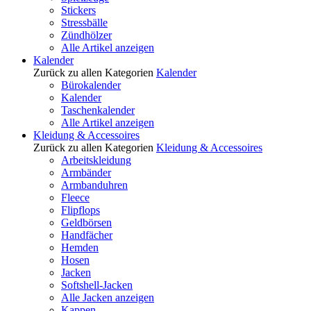
Stickers
Stressbälle
Zündhölzer
Alle Artikel anzeigen
Kalender
Zurück zu allen Kategorien
Kalender
Bürokalender
Kalender
Taschenkalender
Alle Artikel anzeigen
Kleidung & Accessoires
Zurück zu allen Kategorien
Kleidung & Accessoires
Arbeitskleidung
Armbänder
Armbanduhren
Fleece
Flipflops
Geldbörsen
Handfächer
Hemden
Hosen
Jacken
Softshell-Jacken
Alle Jacken anzeigen
Kappen