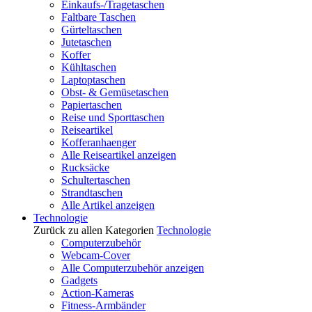
Einkaufs-/Tragetaschen
Faltbare Taschen
Gürteltaschen
Jutetaschen
Koffer
Kühltaschen
Laptoptaschen
Obst- & Gemüsetaschen
Papiertaschen
Reise und Sporttaschen
Reiseartikel
Kofferanhaenger
Alle Reiseartikel anzeigen
Rucksäcke
Schultertaschen
Strandtaschen
Alle Artikel anzeigen
Technologie
Zurück zu allen Kategorien
Technologie
Computerzubehör
Webcam-Cover
Alle Computerzubehör anzeigen
Gadgets
Action-Kameras
Fitness-Armbänder