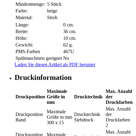
Mindestmenge:
5 Stück
Farbe:
beige
Material:
Stroh
Länge:
0 cm.
Breite:
36 cm.
Höhe:
10 cm.
Gewicht:
62 g.
PMS-Farben
467U
Spülmaschinen geeignet
No
Laden Sie diesen Artikel als PDF herunter
Druckinformation
Maximale
Max. Anzahl
Druckposition
Größe in
Drucktechnik
der
mm
Druckfarben
Max. Anzahl
Maximale
Druckposition
Drucktechnik
der
Größe in mm
Band
Siebdruck
Druckfarben
300 x 15
2
Max. Anzahl
Druckposition
Maximale