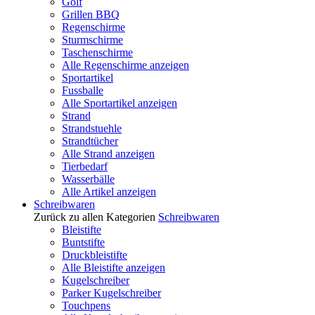
Golf
Grillen BBQ
Regenschirme
Sturmschirme
Taschenschirme
Alle Regenschirme anzeigen
Sportartikel
Fussballe
Alle Sportartikel anzeigen
Strand
Strandstuehle
Strandtücher
Alle Strand anzeigen
Tierbedarf
Wasserbälle
Alle Artikel anzeigen
Schreibwaren
Zurück zu allen Kategorien
Schreibwaren
Bleistifte
Buntstifte
Druckbleistifte
Alle Bleistifte anzeigen
Kugelschreiber
Parker Kugelschreiber
Touchpens