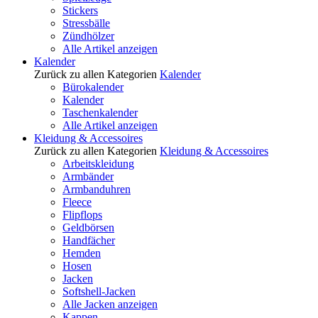
Stickers
Stressbälle
Zündhölzer
Alle Artikel anzeigen
Kalender
Zurück zu allen Kategorien
Kalender
Bürokalender
Kalender
Taschenkalender
Alle Artikel anzeigen
Kleidung & Accessoires
Zurück zu allen Kategorien
Kleidung & Accessoires
Arbeitskleidung
Armbänder
Armbanduhren
Fleece
Flipflops
Geldbörsen
Handfächer
Hemden
Hosen
Jacken
Softshell-Jacken
Alle Jacken anzeigen
Kappen