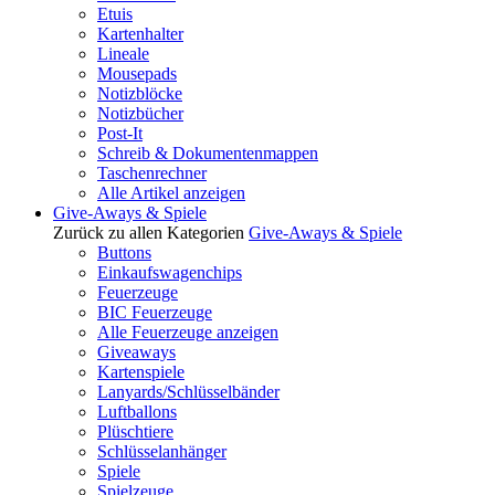
Etuis
Kartenhalter
Lineale
Mousepads
Notizblöcke
Notizbücher
Post-It
Schreib & Dokumentenmappen
Taschenrechner
Alle Artikel anzeigen
Give-Aways & Spiele
Zurück zu allen Kategorien
Give-Aways & Spiele
Buttons
Einkaufswagenchips
Feuerzeuge
BIC Feuerzeuge
Alle Feuerzeuge anzeigen
Giveaways
Kartenspiele
Lanyards/Schlüsselbänder
Luftballons
Plüschtiere
Schlüsselanhänger
Spiele
Spielzeuge