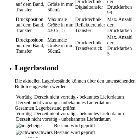
Drucktechnik
der
auf dem Band,
Größe in mm
Digitaltransfer
Druckfarben
Transfer
50cm2
99
Druckposition
Maximale
Drucktechnik
Max. Anzahl
auf dem Band,
Größe in mm
Reflektierender
der
Transfer
430 x 15
Transfer
Druckfarben
-
Max. Anzahl
Druckposition
Maximale
Drucktechnik
der
auf dem Band,
Größe in mm
Transferdruck
Druckfarben
Transfer
50cm2
5
Lagerbestand
Die aktuellen Lagerbestände können über den untenstehenden
Button eingesehen werden
Vorrätig
Derzeit nicht vorrätig - bekanntes Lieferdatum
Derzeit nicht vorrätig - unbekanntes Lieferdatum
Gesamten Lagerbestand prüfen
Vorrätig
Derzeit nicht vorrätig - bekanntes Lieferdatum
Derzeit nicht vorrätig - unbekanntes Lieferdatum
beige
Bestand wird geprüft
schwarz
Bestand wird geprüft