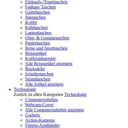
Einkaufs-/Tragetaschen
Faltbare Taschen
Gürteltaschen
Jutetaschen
Koffer
Kühltaschen
Laptoptaschen
Obst- & Gemüsetaschen
Papiertaschen
Reise und Sporttaschen
Reiseartikel
Kofferanhaenger
Alle Reiseartikel anzeigen
Rucksäcke
Schultertaschen
Strandtaschen
Alle Artikel anzeigen
Technologie
Zurück zu allen Kategorien
Technologie
Computerzubehör
Webcam-Cover
Alle Computerzubehör anzeigen
Gadgets
Action-Kameras
Fitness-Armbänder