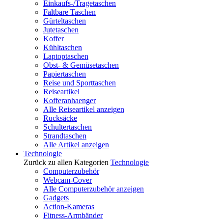
Einkaufs-/Tragetaschen
Faltbare Taschen
Gürteltaschen
Jutetaschen
Koffer
Kühltaschen
Laptoptaschen
Obst- & Gemüsetaschen
Papiertaschen
Reise und Sporttaschen
Reiseartikel
Kofferanhaenger
Alle Reiseartikel anzeigen
Rucksäcke
Schultertaschen
Strandtaschen
Alle Artikel anzeigen
Technologie
Zurück zu allen Kategorien
Technologie
Computerzubehör
Webcam-Cover
Alle Computerzubehör anzeigen
Gadgets
Action-Kameras
Fitness-Armbänder