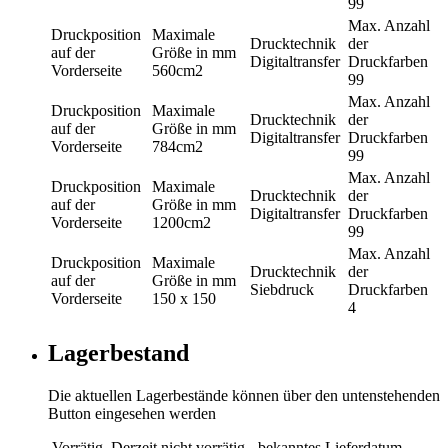
99
Max. Anzahl
Druckposition
Maximale
Drucktechnik
der
auf der
Größe in mm
Digitaltransfer
Druckfarben
Vorderseite
560cm2
99
Max. Anzahl
Druckposition
Maximale
Drucktechnik
der
auf der
Größe in mm
Digitaltransfer
Druckfarben
Vorderseite
784cm2
99
Max. Anzahl
Druckposition
Maximale
Drucktechnik
der
auf der
Größe in mm
Digitaltransfer
Druckfarben
Vorderseite
1200cm2
99
Max. Anzahl
Druckposition
Maximale
Drucktechnik
der
auf der
Größe in mm
Siebdruck
Druckfarben
Vorderseite
150 x 150
4
Lagerbestand
Die aktuellen Lagerbestände können über den untenstehenden
Button eingesehen werden
Vorrätig
Derzeit nicht vorrätig - bekanntes Lieferdatum