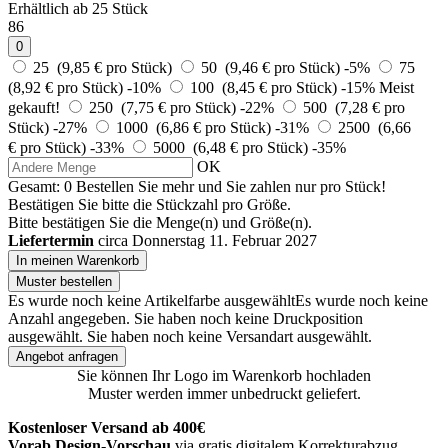
Erhältlich ab 25 Stück
86
0
25 (9,85 € pro Stück)
50 (9,46 € pro Stück)
-5%
75
(8,92 € pro Stück)
-10%
100 (8,45 € pro Stück)
-15%
Meist
gekauft!
250 (7,75 € pro Stück)
-22%
500 (7,28 € pro
Stück)
-27%
1000 (6,86 € pro Stück)
-31%
2500 (6,66
€ pro Stück)
-33%
5000 (6,48 € pro Stück)
-35%
OK
Gesamt:
0
Bestellen Sie
mehr und Sie zahlen nur
pro Stück!
Bestätigen Sie bitte die Stückzahl pro Größe.
Bitte bestätigen Sie die Menge(n) und Größe(n).
Liefertermin
circa Donnerstag 11. Februar 2027
In meinen Warenkorb
Muster bestellen
Es wurde noch keine Artikelfarbe ausgewählt
Es wurde noch keine
Anzahl angegeben.
Sie haben noch keine Druckposition
ausgewählt.
Sie haben noch keine Versandart ausgewählt.
Angebot anfragen
Sie können Ihr Logo im Warenkorb hochladen
Muster werden immer unbedruckt geliefert.
Kostenloser Versand ab 400€
Vorab Design-Vorschau
via gratis digitalem Korrekturabzug