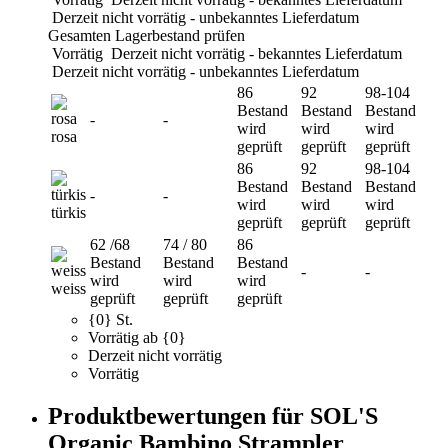
Derzeit nicht vorrätig - unbekanntes Lieferdatum
Gesamten Lagerbestand prüfen
Vorrätig
Derzeit nicht vorrätig - bekanntes Lieferdatum
Derzeit nicht vorrätig - unbekanntes Lieferdatum
86
92
98-104
Bestand
Bestand
Bestand
-
-
wird
wird
wird
rosa
geprüft
geprüft
geprüft
86
92
98-104
Bestand
Bestand
Bestand
-
-
wird
wird
wird
türkis
geprüft
geprüft
geprüft
62 /68
74 / 80
86
Bestand
Bestand
Bestand
-
-
wird
wird
wird
weiss
geprüft
geprüft
geprüft
{0} St.
Vorrätig ab {0}
Derzeit nicht vorrätig
Vorrätig
Produktbewertungen für SOL'S
Organic Bambino Strampler