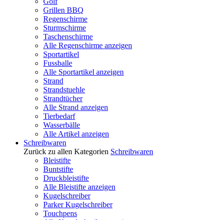
Golf
Grillen BBQ
Regenschirme
Sturmschirme
Taschenschirme
Alle Regenschirme anzeigen
Sportartikel
Fussballe
Alle Sportartikel anzeigen
Strand
Strandstuehle
Strandtücher
Alle Strand anzeigen
Tierbedarf
Wasserbälle
Alle Artikel anzeigen
Schreibwaren
Zurück zu allen Kategorien
Schreibwaren
Bleistifte
Buntstifte
Druckbleistifte
Alle Bleistifte anzeigen
Kugelschreiber
Parker Kugelschreiber
Touchpens