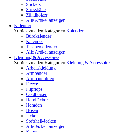
Stickers
Stressbälle
Zündhölzer
Alle Artikel anzeigen
Kalender
Zurück zu allen Kategorien
Kalender
Bürokalender
Kalender
Taschenkalender
Alle Artikel anzeigen
Kleidung & Accessoires
Zurück zu allen Kategorien
Kleidung & Accessoires
Arbeitskleidung
Armbänder
Armbanduhren
Fleece
Flipflops
Geldbörsen
Handfächer
Hemden
Hosen
Jacken
Softshell-Jacken
Alle Jacken anzeigen
Kappen