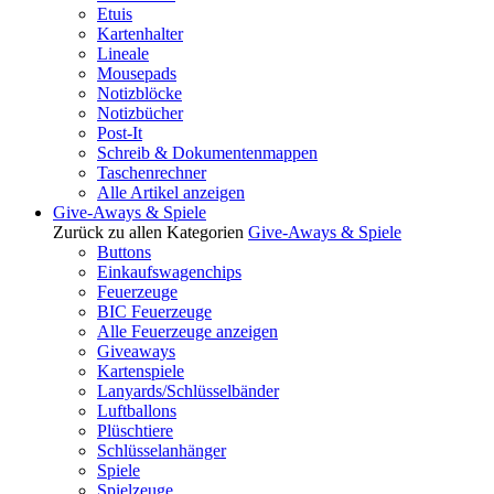
Etuis
Kartenhalter
Lineale
Mousepads
Notizblöcke
Notizbücher
Post-It
Schreib & Dokumentenmappen
Taschenrechner
Alle Artikel anzeigen
Give-Aways & Spiele
Zurück zu allen Kategorien
Give-Aways & Spiele
Buttons
Einkaufswagenchips
Feuerzeuge
BIC Feuerzeuge
Alle Feuerzeuge anzeigen
Giveaways
Kartenspiele
Lanyards/Schlüsselbänder
Luftballons
Plüschtiere
Schlüsselanhänger
Spiele
Spielzeuge