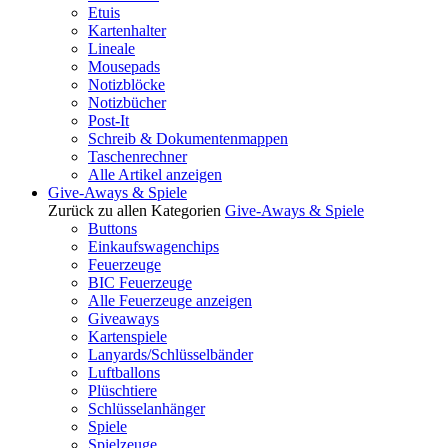
Etuis
Kartenhalter
Lineale
Mousepads
Notizblöcke
Notizbücher
Post-It
Schreib & Dokumentenmappen
Taschenrechner
Alle Artikel anzeigen
Give-Aways & Spiele
Zurück zu allen Kategorien
Give-Aways & Spiele
Buttons
Einkaufswagenchips
Feuerzeuge
BIC Feuerzeuge
Alle Feuerzeuge anzeigen
Giveaways
Kartenspiele
Lanyards/Schlüsselbänder
Luftballons
Plüschtiere
Schlüsselanhänger
Spiele
Spielzeuge