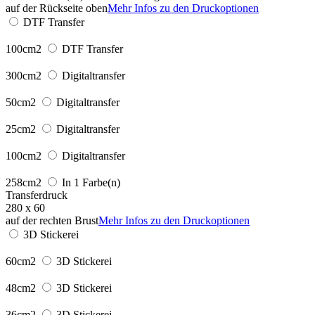
auf der Rückseite oben
Mehr Infos zu den Druckoptionen
DTF Transfer
100cm2
DTF Transfer
300cm2
Digitaltransfer
50cm2
Digitaltransfer
25cm2
Digitaltransfer
100cm2
Digitaltransfer
258cm2
In 1 Farbe(n)
Transferdruck
280 x 60
auf der rechten Brust
Mehr Infos zu den Druckoptionen
3D Stickerei
60cm2
3D Stickerei
48cm2
3D Stickerei
36cm2
3D Stickerei