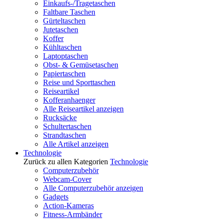
Einkaufs-/Tragetaschen
Faltbare Taschen
Gürteltaschen
Jutetaschen
Koffer
Kühltaschen
Laptoptaschen
Obst- & Gemüsetaschen
Papiertaschen
Reise und Sporttaschen
Reiseartikel
Kofferanhaenger
Alle Reiseartikel anzeigen
Rucksäcke
Schultertaschen
Strandtaschen
Alle Artikel anzeigen
Technologie
Zurück zu allen Kategorien
Technologie
Computerzubehör
Webcam-Cover
Alle Computerzubehör anzeigen
Gadgets
Action-Kameras
Fitness-Armbänder