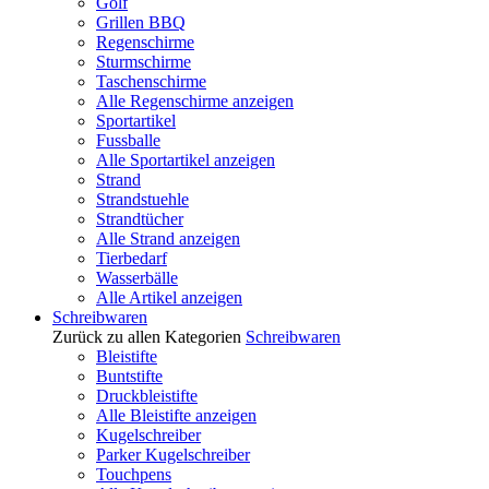
Golf
Grillen BBQ
Regenschirme
Sturmschirme
Taschenschirme
Alle Regenschirme anzeigen
Sportartikel
Fussballe
Alle Sportartikel anzeigen
Strand
Strandstuehle
Strandtücher
Alle Strand anzeigen
Tierbedarf
Wasserbälle
Alle Artikel anzeigen
Schreibwaren
Zurück zu allen Kategorien
Schreibwaren
Bleistifte
Buntstifte
Druckbleistifte
Alle Bleistifte anzeigen
Kugelschreiber
Parker Kugelschreiber
Touchpens