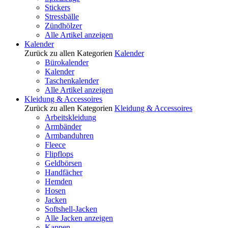
Stickers
Stressbälle
Zündhölzer
Alle Artikel anzeigen
Kalender
Zurück zu allen Kategorien
Kalender
Bürokalender
Kalender
Taschenkalender
Alle Artikel anzeigen
Kleidung & Accessoires
Zurück zu allen Kategorien
Kleidung & Accessoires
Arbeitskleidung
Armbänder
Armbanduhren
Fleece
Flipflops
Geldbörsen
Handfächer
Hemden
Hosen
Jacken
Softshell-Jacken
Alle Jacken anzeigen
Kappen