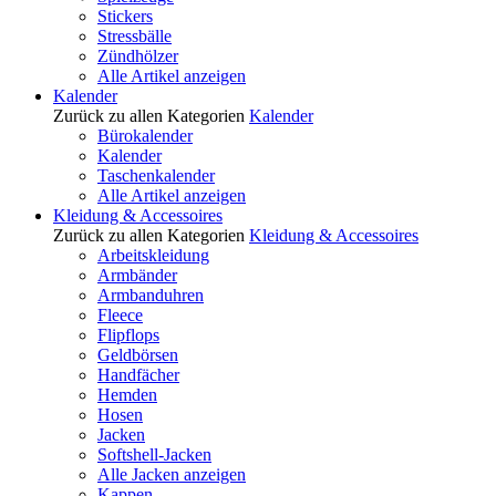
Stickers
Stressbälle
Zündhölzer
Alle Artikel anzeigen
Kalender
Zurück zu allen Kategorien
Kalender
Bürokalender
Kalender
Taschenkalender
Alle Artikel anzeigen
Kleidung & Accessoires
Zurück zu allen Kategorien
Kleidung & Accessoires
Arbeitskleidung
Armbänder
Armbanduhren
Fleece
Flipflops
Geldbörsen
Handfächer
Hemden
Hosen
Jacken
Softshell-Jacken
Alle Jacken anzeigen
Kappen