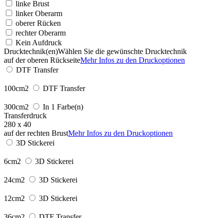
linke Brust
linker Oberarm
oberer Rücken
rechter Oberarm
Kein Aufdruck
Drucktechnik(en)
Wählen Sie die gewünschte Drucktechnik
auf der oberen Rückseite
Mehr Infos zu den Druckoptionen
DTF Transfer
100cm2
DTF Transfer
300cm2
In 1 Farbe(n)
Transferdruck
280 x 40
auf der rechten Brust
Mehr Infos zu den Druckoptionen
3D Stickerei
6cm2
3D Stickerei
24cm2
3D Stickerei
12cm2
3D Stickerei
36cm2
DTF Transfer