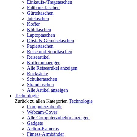
Einkaufs-/Tragetaschen
Faltbare Taschen
Gürteltaschen
Jutetaschen
Koffer
Kühltaschen
Laptoptaschen
Obst- & Gemüsetaschen
Papiertaschen
Reise und Sporttaschen
Reiseartikel
Kofferanhaenger
Alle Reiseartikel anzeigen
Rucksäcke
Schultertaschen
Strandtaschen
Alle Artikel anzeigen
Technologie
Zurück zu allen Kategorien
Technologie
Computerzubehör
Webcam-Cover
Alle Computerzubehör anzeigen
Gadgets
Action-Kameras
Fitness-Armbänder