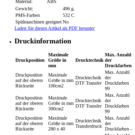
Material:
ABS
Gewicht:
496 g.
PMS-Farben
532 C
Spülmaschinen geeignet
No
Laden Sie diesen Artikel als PDF herunter
Druckinformation
Maximale
Max. Anzahl
Druckposition
Größe in
Drucktechnik
der
mm
Druckfarben
Max. Anzahl
Druckposition
Maximale
Drucktechnik
der
auf der oberen
Größe in mm
DTF Transfer
Druckfarben
Rückseite
100cm2
99
Max. Anzahl
Druckposition
Maximale
Drucktechnik
der
auf der oberen
Größe in mm
DTF Transfer
Druckfarben
Rückseite
300cm2
99
Druckposition
Maximale
Max. Anzahl
Drucktechnik
auf der oberen
Größe in mm
der
Transferdruck
Rückseite
280 x 40
Druckfarben
-