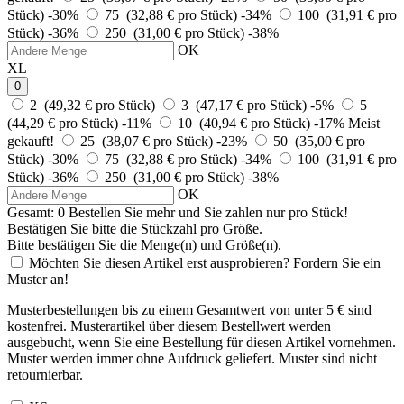
Stück)
-30%
75 (32,88 € pro Stück)
-34%
100 (31,91 € pro
Stück)
-36%
250 (31,00 € pro Stück)
-38%
OK
XL
0
2 (49,32 € pro Stück)
3 (47,17 € pro Stück)
-5%
5
(44,29 € pro Stück)
-11%
10 (40,94 € pro Stück)
-17%
Meist
gekauft!
25 (38,07 € pro Stück)
-23%
50 (35,00 € pro
Stück)
-30%
75 (32,88 € pro Stück)
-34%
100 (31,91 € pro
Stück)
-36%
250 (31,00 € pro Stück)
-38%
OK
Gesamt:
0
Bestellen Sie
mehr und Sie zahlen nur
pro Stück!
Bestätigen Sie bitte die Stückzahl pro Größe.
Bitte bestätigen Sie die Menge(n) und Größe(n).
Möchten Sie diesen Artikel erst ausprobieren? Fordern Sie ein
Muster an!
Musterbestellungen bis zu einem Gesamtwert von unter 5 € sind
kostenfrei. Musterartikel über diesem Bestellwert werden
ausgebucht, wenn Sie eine Bestellung für diesen Artikel vornehmen.
Muster werden immer ohne Aufdruck geliefert. Muster sind nicht
retournierbar.