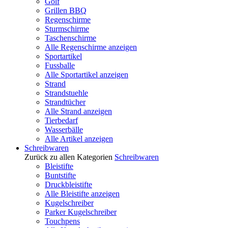
Golf
Grillen BBQ
Regenschirme
Sturmschirme
Taschenschirme
Alle Regenschirme anzeigen
Sportartikel
Fussballe
Alle Sportartikel anzeigen
Strand
Strandstuehle
Strandtücher
Alle Strand anzeigen
Tierbedarf
Wasserbälle
Alle Artikel anzeigen
Schreibwaren
Zurück zu allen Kategorien
Schreibwaren
Bleistifte
Buntstifte
Druckbleistifte
Alle Bleistifte anzeigen
Kugelschreiber
Parker Kugelschreiber
Touchpens