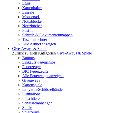
Etuis
Kartenhalter
Lineale
Mousepads
Notizblöcke
Notizbücher
Post-It
Schreib & Dokumentenmappen
Taschenrechner
Alle Artikel anzeigen
Give-Aways & Spiele
Zurück zu allen Kategorien
Give-Aways & Spiele
Buttons
Einkaufswagenchips
Feuerzeuge
BIC Feuerzeuge
Alle Feuerzeuge anzeigen
Giveaways
Kartenspiele
Lanyards/Schlüsselbänder
Luftballons
Plüschtiere
Schlüsselanhänger
Spiele
Spielzeuge