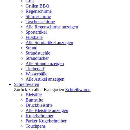
Golf
Grillen BBQ
Regenschirme
Sturmschirme
Taschenschirme
Alle Regenschirme anzeigen
Sportartikel
Fussballe
Alle Sportartikel anzeigen
Strand
Strandstuehle
Strandtücher
Alle Strand anzeigen
Tierbedarf
Wasserbälle
Alle Artikel anzeigen
Schreibwaren
Zurück zu allen Kategorien
Schreibwaren
Bleistifte
Buntstifte
Druckbleistifte
Alle Bleistifte anzeigen
Kugelschreiber
Parker Kugelschreiber
Touchpens