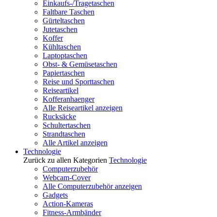
Einkaufs-/Tragetaschen
Faltbare Taschen
Gürteltaschen
Jutetaschen
Koffer
Kühltaschen
Laptoptaschen
Obst- & Gemüsetaschen
Papiertaschen
Reise und Sporttaschen
Reiseartikel
Kofferanhaenger
Alle Reiseartikel anzeigen
Rucksäcke
Schultertaschen
Strandtaschen
Alle Artikel anzeigen
Technologie
Zurück zu allen Kategorien
Technologie
Computerzubehör
Webcam-Cover
Alle Computerzubehör anzeigen
Gadgets
Action-Kameras
Fitness-Armbänder