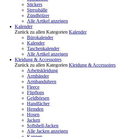
Stickers
Stressbälle
Zündhölzer
Alle Artikel anzeigen
Kalender
Zurück zu allen Kategorien
Kalender
Bürokalender
Kalender
Taschenkalender
Alle Artikel anzeigen
Kleidung & Accessoires
Zurück zu allen Kategorien
Kleidung & Accessoires
Arbeitskleidung
Armbänder
Armbanduhren
Fleece
Flipflops
Geldbörsen
Handfächer
Hemden
Hosen
Jacken
Softshell-Jacken
Alle Jacken anzeigen
Kappen