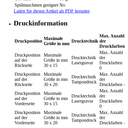
Spülmaschinen geeignet
No
Laden Sie diesen Artikel als PDF herunter
Druckinformation
Max. Anzahl
Maximale
Druckposition
Drucktechnik
der
Größe in mm
Druckfarben
Max. Anzahl
Druckposition
Maximale
Drucktechnik
der
auf der
Größe in mm
Lasergravur
Druckfarben
Rückseite
30 x 15
0
Druckposition
Maximale
Max. Anzahl
Drucktechnik
auf der
Größe in mm
der
Tampondruck
Rückseite
30 x 20
Druckfarben
-
Max. Anzahl
Druckposition
Maximale
Drucktechnik
der
auf der
Größe in mm
Lasergravur
Druckfarben
Vorderseite
30 x 15
0
Druckposition
Maximale
Max. Anzahl
Drucktechnik
auf der
Größe in mm
der
Tampondruck
Vorderseite
30 x 20
Druckfarben
-