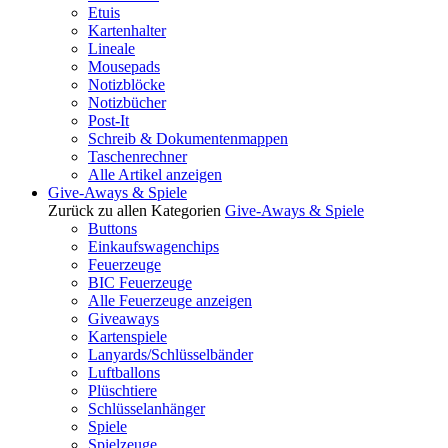
Etuis
Kartenhalter
Lineale
Mousepads
Notizblöcke
Notizbücher
Post-It
Schreib & Dokumentenmappen
Taschenrechner
Alle Artikel anzeigen
Give-Aways & Spiele
Zurück zu allen Kategorien
Give-Aways & Spiele
Buttons
Einkaufswagenchips
Feuerzeuge
BIC Feuerzeuge
Alle Feuerzeuge anzeigen
Giveaways
Kartenspiele
Lanyards/Schlüsselbänder
Luftballons
Plüschtiere
Schlüsselanhänger
Spiele
Spielzeuge