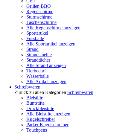
Golf
Grillen BBQ
Regenschirme
Sturmschirme
Taschenschirme
Alle Regenschirme anzeigen
Sportartikel
Fussballe
Alle Sportartikel anzeigen
Strand
Strandstuehle
Strandtücher
Alle Strand anzeigen
Tierbedarf
Wasserbälle
Alle Artikel anzeigen
Schreibwaren
Zurück zu allen Kategorien
Schreibwaren
Bleistifte
Buntstifte
Druckbleistifte
Alle Bleistifte anzeigen
Kugelschreiber
Parker Kugelschreiber
Touchpens