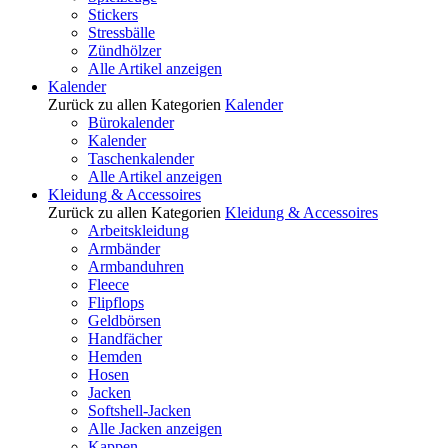
Stickers
Stressbälle
Zündhölzer
Alle Artikel anzeigen
Kalender
Zurück zu allen Kategorien
Kalender
Bürokalender
Kalender
Taschenkalender
Alle Artikel anzeigen
Kleidung & Accessoires
Zurück zu allen Kategorien
Kleidung & Accessoires
Arbeitskleidung
Armbänder
Armbanduhren
Fleece
Flipflops
Geldbörsen
Handfächer
Hemden
Hosen
Jacken
Softshell-Jacken
Alle Jacken anzeigen
Kappen