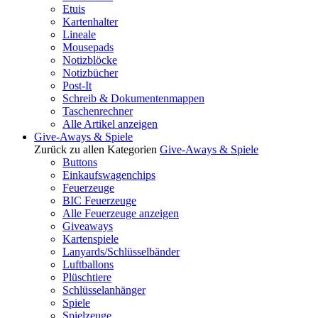
Etuis
Kartenhalter
Lineale
Mousepads
Notizblöcke
Notizbücher
Post-It
Schreib & Dokumentenmappen
Taschenrechner
Alle Artikel anzeigen
Give-Aways & Spiele
Zurück zu allen Kategorien
Give-Aways & Spiele
Buttons
Einkaufswagenchips
Feuerzeuge
BIC Feuerzeuge
Alle Feuerzeuge anzeigen
Giveaways
Kartenspiele
Lanyards/Schlüsselbänder
Luftballons
Plüschtiere
Schlüsselanhänger
Spiele
Spielzeuge