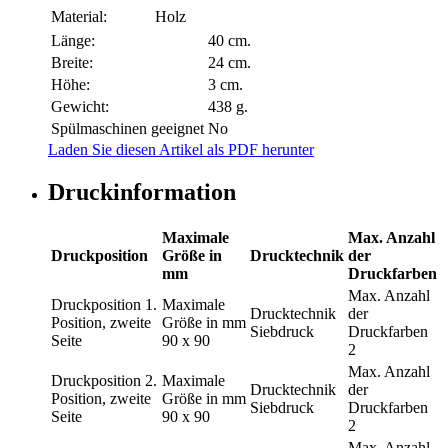
Material:
Holz
Länge:
40 cm.
Breite:
24 cm.
Höhe:
3 cm.
Gewicht:
438 g.
Spülmaschinen geeignet
No
Laden Sie diesen Artikel als PDF herunter
Druckinformation
Maximale
Max. Anzahl
Druckposition
Größe in
Drucktechnik
der
mm
Druckfarben
Max. Anzahl
Druckposition
1.
Maximale
Drucktechnik
der
Position, zweite
Größe in mm
Siebdruck
Druckfarben
Seite
90 x 90
2
Max. Anzahl
Druckposition
2.
Maximale
Drucktechnik
der
Position, zweite
Größe in mm
Siebdruck
Druckfarben
Seite
90 x 90
2
Max. Anzahl