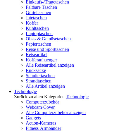
Einkaufs-/Tragetaschen
Faltbare Taschen
Gürteltaschen
Jutetaschen
Koffer
Kühltaschen
Laptoptaschen
Obst- & Gemüsetaschen
Papiertaschen
Reise und Sporttaschen
Reiseartikel
Kofferanhaenger
Alle Reiseartikel anzeigen
Rucksäcke
Schultertaschen
Strandtaschen
Alle Artikel anzeigen
Technologie
Zurück zu allen Kategorien
Technologie
Computerzubehör
Webcam-Cover
Alle Computerzubehör anzeigen
Gadgets
Action-Kameras
Fitness-Armbänder