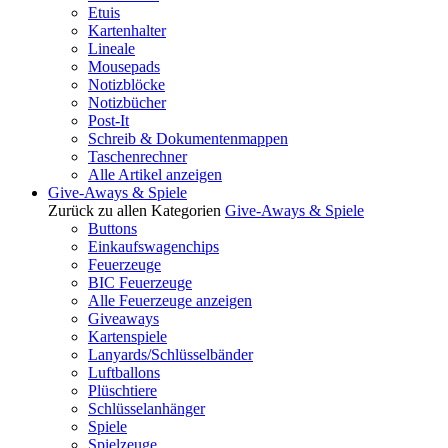
Etuis
Kartenhalter
Lineale
Mousepads
Notizblöcke
Notizbücher
Post-It
Schreib & Dokumentenmappen
Taschenrechner
Alle Artikel anzeigen
Give-Aways & Spiele
Zurück zu allen Kategorien
Give-Aways & Spiele
Buttons
Einkaufswagenchips
Feuerzeuge
BIC Feuerzeuge
Alle Feuerzeuge anzeigen
Giveaways
Kartenspiele
Lanyards/Schlüsselbänder
Luftballons
Plüschtiere
Schlüsselanhänger
Spiele
Spielzeuge