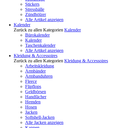
Stickers
Stressbälle
Zündhölzer
Alle Artikel anzeigen
Kalender
Zurück zu allen Kategorien
Kalender
Bürokalender
Kalender
Taschenkalender
Alle Artikel anzeigen
Kleidung & Accessoires
Zurück zu allen Kategorien
Kleidung & Accessoires
Arbeitskleidung
Armbänder
Armbanduhren
Fleece
Flipflops
Geldbörsen
Handfächer
Hemden
Hosen
Jacken
Softshell-Jacken
Alle Jacken anzeigen
Kappen