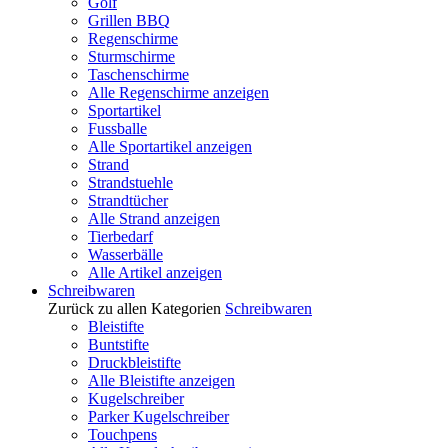
Golf
Grillen BBQ
Regenschirme
Sturmschirme
Taschenschirme
Alle Regenschirme anzeigen
Sportartikel
Fussballe
Alle Sportartikel anzeigen
Strand
Strandstuehle
Strandtücher
Alle Strand anzeigen
Tierbedarf
Wasserbälle
Alle Artikel anzeigen
Schreibwaren
Zurück zu allen Kategorien
Schreibwaren
Bleistifte
Buntstifte
Druckbleistifte
Alle Bleistifte anzeigen
Kugelschreiber
Parker Kugelschreiber
Touchpens