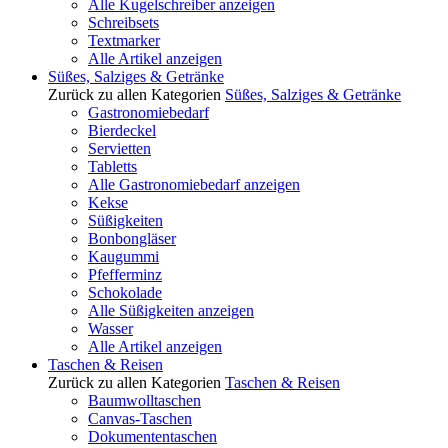
Alle Kugelschreiber anzeigen
Schreibsets
Textmarker
Alle Artikel anzeigen
Süßes, Salziges & Getränke
Zurück zu allen Kategorien
Süßes, Salziges & Getränke
Gastronomiebedarf
Bierdeckel
Servietten
Tabletts
Alle Gastronomiebedarf anzeigen
Kekse
Süßigkeiten
Bonbongläser
Kaugummi
Pfefferminz
Schokolade
Alle Süßigkeiten anzeigen
Wasser
Alle Artikel anzeigen
Taschen & Reisen
Zurück zu allen Kategorien
Taschen & Reisen
Baumwolltaschen
Canvas-Taschen
Dokumententaschen