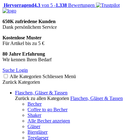
Hervorragend
4.3
von 5 -
1.338
Bewertungen
650K zufriedene Kunden
Dank persönlichem Service
Kostenlose Muster
Für Artikel bis zu 5 €
80 Jahre Erfahrung
Wir kennen Ihren Bedarf
Suche
Login
Alle Kategorien
Schliessen
Menü
Zurück
Kategorien
Flaschen, Gläser & Tassen
Zurück zu allen Kategorien
Flaschen, Gläser & Tassen
Becher
Coffee to go Becher
Shaker
Alle Becher anzeigen
Gläser
Biergläser
Teeglaeser