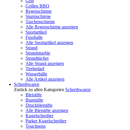
Golf
Grillen BBQ
Regenschirme
Sturmschirme
Taschenschirme
Alle Regenschirme anzeigen
Sportartikel
Fussballe
Alle Sportartikel anzeigen
Strand
Strandstuehle
Strandtücher
Alle Strand anzeigen
Tierbedarf
Wasserbälle
Alle Artikel anzeigen
Schreibwaren
Zurück zu allen Kategorien
Schreibwaren
Bleistifte
Buntstifte
Druckbleistifte
Alle Bleistifte anzeigen
Kugelschreiber
Parker Kugelschreiber
Touchpens