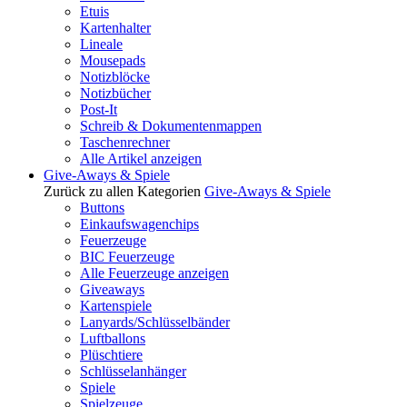
Etuis
Kartenhalter
Lineale
Mousepads
Notizblöcke
Notizbücher
Post-It
Schreib & Dokumentenmappen
Taschenrechner
Alle Artikel anzeigen
Give-Aways & Spiele
Zurück zu allen Kategorien
Give-Aways & Spiele
Buttons
Einkaufswagenchips
Feuerzeuge
BIC Feuerzeuge
Alle Feuerzeuge anzeigen
Giveaways
Kartenspiele
Lanyards/Schlüsselbänder
Luftballons
Plüschtiere
Schlüsselanhänger
Spiele
Spielzeuge