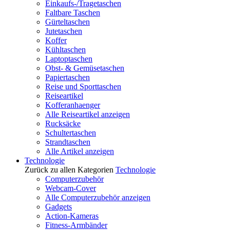
Einkaufs-/Tragetaschen
Faltbare Taschen
Gürteltaschen
Jutetaschen
Koffer
Kühltaschen
Laptoptaschen
Obst- & Gemüsetaschen
Papiertaschen
Reise und Sporttaschen
Reiseartikel
Kofferanhaenger
Alle Reiseartikel anzeigen
Rucksäcke
Schultertaschen
Strandtaschen
Alle Artikel anzeigen
Technologie
Zurück zu allen Kategorien
Technologie
Computerzubehör
Webcam-Cover
Alle Computerzubehör anzeigen
Gadgets
Action-Kameras
Fitness-Armbänder