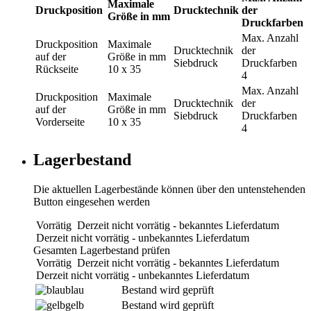
Maximale
Druckposition
Drucktechnik
der
Größe in mm
Druckfarben
Max. Anzahl
Druckposition
Maximale
Drucktechnik
der
auf der
Größe in mm
Siebdruck
Druckfarben
Rückseite
10 x 35
4
Max. Anzahl
Druckposition
Maximale
Drucktechnik
der
auf der
Größe in mm
Siebdruck
Druckfarben
Vorderseite
10 x 35
4
Lagerbestand
Die aktuellen Lagerbestände können über den untenstehenden
Button eingesehen werden
Vorrätig
Derzeit nicht vorrätig - bekanntes Lieferdatum
Derzeit nicht vorrätig - unbekanntes Lieferdatum
Gesamten Lagerbestand prüfen
Vorrätig
Derzeit nicht vorrätig - bekanntes Lieferdatum
Derzeit nicht vorrätig - unbekanntes Lieferdatum
blau
Bestand wird geprüft
gelb
Bestand wird geprüft