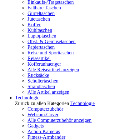
Einkaufs-/Tragetaschen
Faltbare Taschen
Gürteltaschen
Jutetaschen
Koffer
Kühltaschen
Laptoptaschen
Obst- & Gemüsetaschen
Papiertaschen
Reise und Sporttaschen
Reiseartikel
Kofferanhaenger
Alle Reiseartikel anzeigen
Rucksäcke
Schultertaschen
Strandtaschen
Alle Artikel anzeigen
Technologie
Zurück zu allen Kategorien
Technologie
Computerzubehör
Webcam-Cover
Alle Computerzubehör anzeigen
Gadgets
Action-Kameras
Fitness-Armbänder