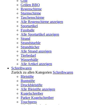
Golf
Grillen BBQ
Regenschirme
Sturmschirme
Taschenschirme
Alle Regenschirme anzeigen
Sportartikel
Fussballe
Alle Sportartikel anzeigen
Strand
Strandstuehle
Strandtücher
Alle Strand anzeigen
Tierbedarf
Wasserbälle
Alle Artikel anzeigen
Schreibwaren
Zurück zu allen Kategorien
Schreibwaren
Bleistifte
Buntstifte
Druckbleistifte
Alle Bleistifte anzeigen
Kugelschreiber
Parker Kugelschreiber
Touchpens