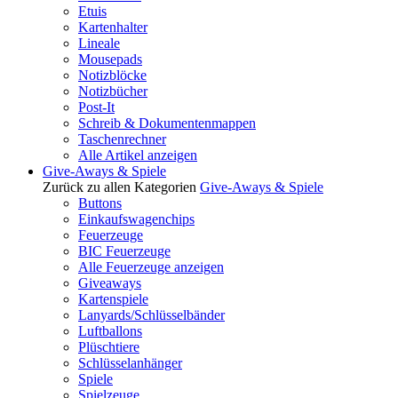
Etuis
Kartenhalter
Lineale
Mousepads
Notizblöcke
Notizbücher
Post-It
Schreib & Dokumentenmappen
Taschenrechner
Alle Artikel anzeigen
Give-Aways & Spiele
Zurück zu allen Kategorien
Give-Aways & Spiele
Buttons
Einkaufswagenchips
Feuerzeuge
BIC Feuerzeuge
Alle Feuerzeuge anzeigen
Giveaways
Kartenspiele
Lanyards/Schlüsselbänder
Luftballons
Plüschtiere
Schlüsselanhänger
Spiele
Spielzeuge