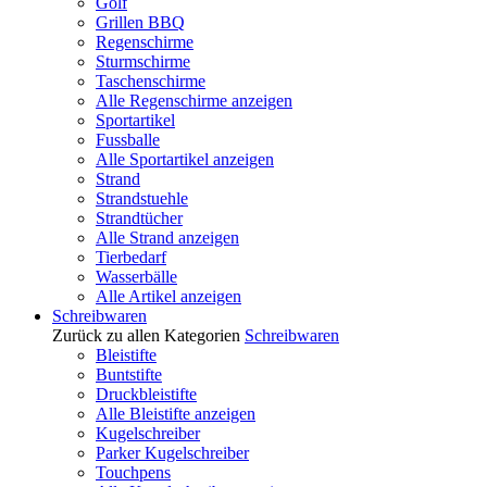
Golf
Grillen BBQ
Regenschirme
Sturmschirme
Taschenschirme
Alle Regenschirme anzeigen
Sportartikel
Fussballe
Alle Sportartikel anzeigen
Strand
Strandstuehle
Strandtücher
Alle Strand anzeigen
Tierbedarf
Wasserbälle
Alle Artikel anzeigen
Schreibwaren
Zurück zu allen Kategorien
Schreibwaren
Bleistifte
Buntstifte
Druckbleistifte
Alle Bleistifte anzeigen
Kugelschreiber
Parker Kugelschreiber
Touchpens