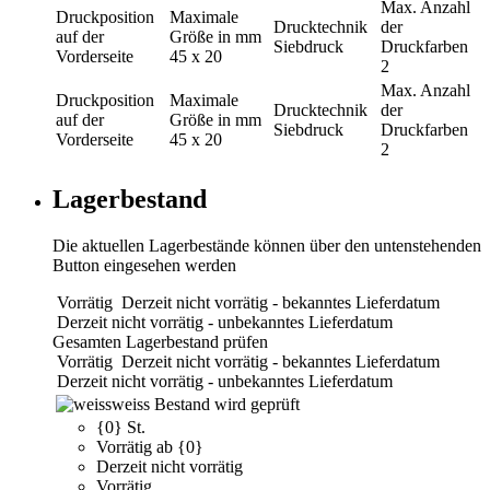
Max. Anzahl
Druckposition
Maximale
Drucktechnik
der
auf der
Größe in mm
Siebdruck
Druckfarben
Vorderseite
45 x 20
2
Max. Anzahl
Druckposition
Maximale
Drucktechnik
der
auf der
Größe in mm
Siebdruck
Druckfarben
Vorderseite
45 x 20
2
Lagerbestand
Die aktuellen Lagerbestände können über den untenstehenden
Button eingesehen werden
Vorrätig
Derzeit nicht vorrätig - bekanntes Lieferdatum
Derzeit nicht vorrätig - unbekanntes Lieferdatum
Gesamten Lagerbestand prüfen
Vorrätig
Derzeit nicht vorrätig - bekanntes Lieferdatum
Derzeit nicht vorrätig - unbekanntes Lieferdatum
weiss
Bestand wird geprüft
{0} St.
Vorrätig ab {0}
Derzeit nicht vorrätig
Vorrätig