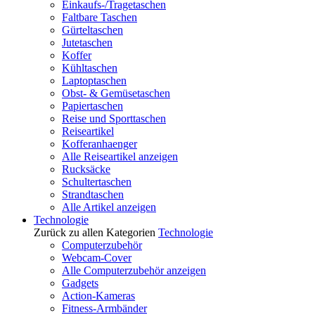
Einkaufs-/Tragetaschen
Faltbare Taschen
Gürteltaschen
Jutetaschen
Koffer
Kühltaschen
Laptoptaschen
Obst- & Gemüsetaschen
Papiertaschen
Reise und Sporttaschen
Reiseartikel
Kofferanhaenger
Alle Reiseartikel anzeigen
Rucksäcke
Schultertaschen
Strandtaschen
Alle Artikel anzeigen
Technologie
Zurück zu allen Kategorien
Technologie
Computerzubehör
Webcam-Cover
Alle Computerzubehör anzeigen
Gadgets
Action-Kameras
Fitness-Armbänder