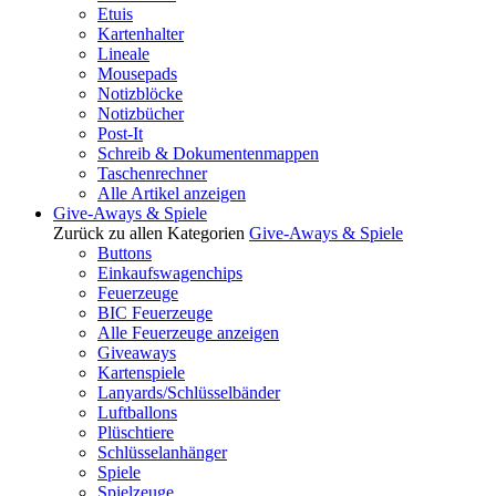
Etuis
Kartenhalter
Lineale
Mousepads
Notizblöcke
Notizbücher
Post-It
Schreib & Dokumentenmappen
Taschenrechner
Alle Artikel anzeigen
Give-Aways & Spiele
Zurück zu allen Kategorien
Give-Aways & Spiele
Buttons
Einkaufswagenchips
Feuerzeuge
BIC Feuerzeuge
Alle Feuerzeuge anzeigen
Giveaways
Kartenspiele
Lanyards/Schlüsselbänder
Luftballons
Plüschtiere
Schlüsselanhänger
Spiele
Spielzeuge