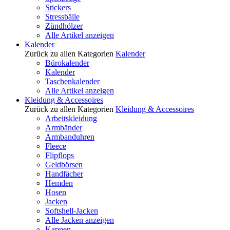
Stickers
Stressbälle
Zündhölzer
Alle Artikel anzeigen
Kalender
Zurück zu allen Kategorien
Kalender
Bürokalender
Kalender
Taschenkalender
Alle Artikel anzeigen
Kleidung & Accessoires
Zurück zu allen Kategorien
Kleidung & Accessoires
Arbeitskleidung
Armbänder
Armbanduhren
Fleece
Flipflops
Geldbörsen
Handfächer
Hemden
Hosen
Jacken
Softshell-Jacken
Alle Jacken anzeigen
Kappen