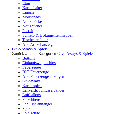
Etuis
Kartenhalter
Lineale
Mousepads
Notizblöcke
Notizbücher
Post-It
Schreib & Dokumentenmappen
Taschenrechner
Alle Artikel anzeigen
Give-Aways & Spiele
Zurück zu allen Kategorien
Give-Aways & Spiele
Buttons
Einkaufswagenchips
Feuerzeuge
BIC Feuerzeuge
Alle Feuerzeuge anzeigen
Giveaways
Kartenspiele
Lanyards/Schlüsselbänder
Luftballons
Plüschtiere
Schlüsselanhänger
Spiele
Spielzeuge