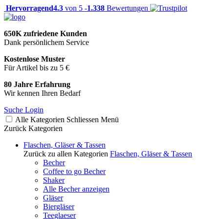
Hervorragend
4.3
von 5 -
1.338
Bewertungen
650K zufriedene Kunden
Dank persönlichem Service
Kostenlose Muster
Für Artikel bis zu 5 €
80 Jahre Erfahrung
Wir kennen Ihren Bedarf
Suche
Login
Alle Kategorien
Schliessen
Menü
Zurück
Kategorien
Flaschen, Gläser & Tassen
Zurück zu allen Kategorien
Flaschen, Gläser & Tassen
Becher
Coffee to go Becher
Shaker
Alle Becher anzeigen
Gläser
Biergläser
Teeglaeser