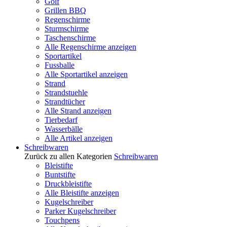
Golf
Grillen BBQ
Regenschirme
Sturmschirme
Taschenschirme
Alle Regenschirme anzeigen
Sportartikel
Fussballe
Alle Sportartikel anzeigen
Strand
Strandstuehle
Strandtücher
Alle Strand anzeigen
Tierbedarf
Wasserbälle
Alle Artikel anzeigen
Schreibwaren
Zurück zu allen Kategorien
Schreibwaren
Bleistifte
Buntstifte
Druckbleistifte
Alle Bleistifte anzeigen
Kugelschreiber
Parker Kugelschreiber
Touchpens