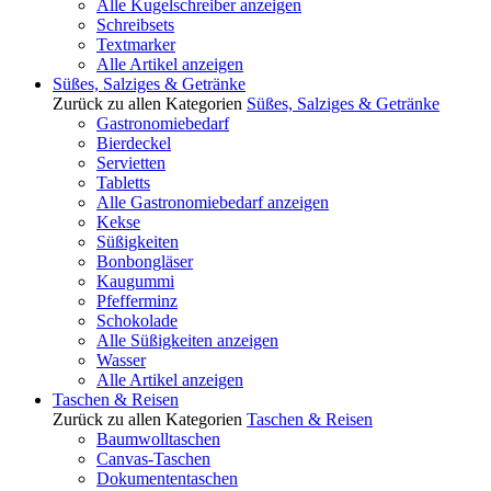
Alle Kugelschreiber anzeigen
Schreibsets
Textmarker
Alle Artikel anzeigen
Süßes, Salziges & Getränke
Zurück zu allen Kategorien
Süßes, Salziges & Getränke
Gastronomiebedarf
Bierdeckel
Servietten
Tabletts
Alle Gastronomiebedarf anzeigen
Kekse
Süßigkeiten
Bonbongläser
Kaugummi
Pfefferminz
Schokolade
Alle Süßigkeiten anzeigen
Wasser
Alle Artikel anzeigen
Taschen & Reisen
Zurück zu allen Kategorien
Taschen & Reisen
Baumwolltaschen
Canvas-Taschen
Dokumententaschen