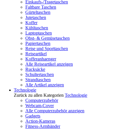
Einkaufs-/Tragetaschen
Faltbare Taschen
Gürteltaschen
Jutetaschen
Koffer
Kühltaschen
Laptoptaschen
Obst- & Gemüsetaschen
Papiertaschen
Reise und Sporttaschen
Reiseartikel
Kofferanhaenger
Alle Reiseartikel anzeigen
Rucksäcke
Schultertaschen
Strandtaschen
Alle Artikel anzeigen
Technologie
Zurück zu allen Kategorien
Technologie
Computerzubehör
Webcam-Cover
Alle Computerzubehör anzeigen
Gadgets
Action-Kameras
Fitness-Armbänder