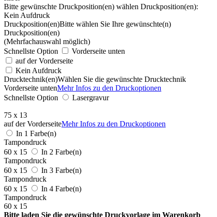
Bitte gewünschte Druckposition(en) wählen
Druckposition(en):
Kein Aufdruck
Druckposition(en)
Bitte wählen Sie Ihre gewünschte(n)
Druckposition(en)
(Mehrfachauswahl möglich)
Schnellste Option
Vorderseite unten
auf der Vorderseite
Kein Aufdruck
Drucktechnik(en)
Wählen Sie die gewünschte Drucktechnik
Vorderseite unten
Mehr Infos zu den Druckoptionen
Schnellste Option
Lasergravur
75 x 13
auf der Vorderseite
Mehr Infos zu den Druckoptionen
In 1 Farbe(n)
Tampondruck
60 x 15
In 2 Farbe(n)
Tampondruck
60 x 15
In 3 Farbe(n)
Tampondruck
60 x 15
In 4 Farbe(n)
Tampondruck
60 x 15
Bitte laden Sie die gewünschte Druckvorlage im Warenkorb