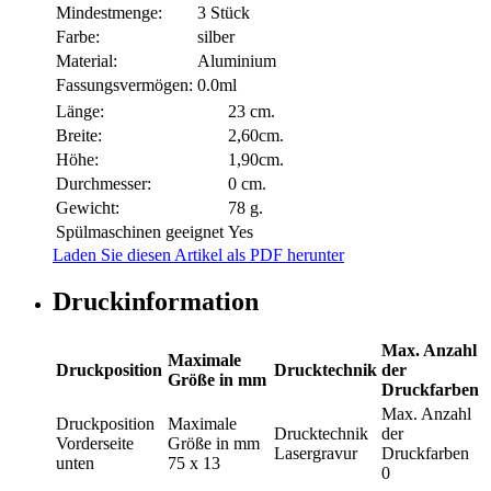
Mindestmenge:
3 Stück
Farbe:
silber
Material:
Aluminium
Fassungsvermögen:
0.0ml
Länge:
23 cm.
Breite:
2,60cm.
Höhe:
1,90cm.
Durchmesser:
0 cm.
Gewicht:
78 g.
Spülmaschinen geeignet
Yes
Laden Sie diesen Artikel als PDF herunter
Druckinformation
Max. Anzahl
Maximale
Druckposition
Drucktechnik
der
Größe in mm
Druckfarben
Max. Anzahl
Druckposition
Maximale
Drucktechnik
der
Vorderseite
Größe in mm
Lasergravur
Druckfarben
unten
75 x 13
0