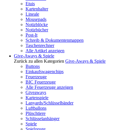
Etuis
Kartenhalter
Lineale
Mousepads
Notizblöcke
Notizbücher
Post-It
Schreib & Dokumentenmappen
Taschenrechner
Alle Artikel anzeigen
Give-Aways & Spiele
Zurück zu allen Kategorien
Give-Aways & Spiele
Buttons
Einkaufswagenchips
Feuerzeuge
BIC Feuerzeuge
Alle Feuerzeuge anzeigen
Giveaways
Kartenspiele
Lanyards/Schlüsselbänder
Luftballons
Plüschtiere
Schlüsselanhänger
Spiele
Spielzeuge