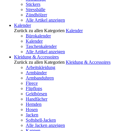
Stickers
Stressbälle
Zündhölzer
Alle Artikel anzeigen
Kalender
Zurück zu allen Kategorien
Kalender
Bürokalender
Kalender
Taschenkalender
Alle Artikel anzeigen
Kleidung & Accessoires
Zurück zu allen Kategorien
Kleidung & Accessoires
Arbeitskleidung
Armbänder
Armbanduhren
Fleece
Flipflops
Geldbörsen
Handfächer
Hemden
Hosen
Jacken
Softshell-Jacken
Alle Jacken anzeigen
Kappen