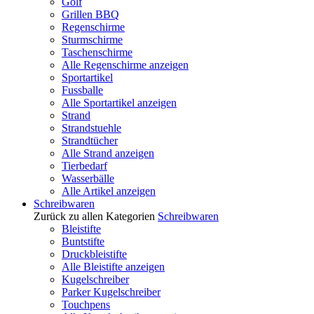
Golf
Grillen BBQ
Regenschirme
Sturmschirme
Taschenschirme
Alle Regenschirme anzeigen
Sportartikel
Fussballe
Alle Sportartikel anzeigen
Strand
Strandstuehle
Strandtücher
Alle Strand anzeigen
Tierbedarf
Wasserbälle
Alle Artikel anzeigen
Schreibwaren
Zurück zu allen Kategorien
Schreibwaren
Bleistifte
Buntstifte
Druckbleistifte
Alle Bleistifte anzeigen
Kugelschreiber
Parker Kugelschreiber
Touchpens