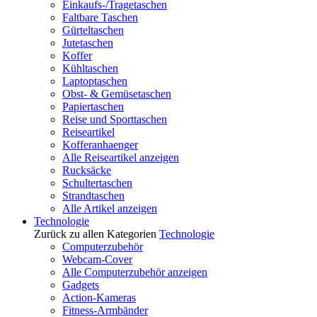
Einkaufs-/Tragetaschen
Faltbare Taschen
Gürteltaschen
Jutetaschen
Koffer
Kühltaschen
Laptoptaschen
Obst- & Gemüsetaschen
Papiertaschen
Reise und Sporttaschen
Reiseartikel
Kofferanhaenger
Alle Reiseartikel anzeigen
Rucksäcke
Schultertaschen
Strandtaschen
Alle Artikel anzeigen
Technologie
Zurück zu allen Kategorien
Technologie
Computerzubehör
Webcam-Cover
Alle Computerzubehör anzeigen
Gadgets
Action-Kameras
Fitness-Armbänder