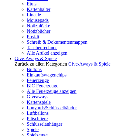
Etuis
Kartenhalter
Lineale
Mousepads
Notizblöcke
Notizbücher
Post-It
Schreib & Dokumentenmappen
Taschenrechner
Alle Artikel anzeigen
Give-Aways & Spiele
Zurück zu allen Kategorien
Give-Aways & Spiele
Buttons
Einkaufswagenchips
Feuerzeuge
BIC Feuerzeuge
Alle Feuerzeuge anzeigen
Giveaways
Kartenspiele
Lanyards/Schlüsselbänder
Luftballons
Plüschtiere
Schlüsselanhänger
Spiele
Spielzeuge