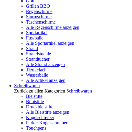
Golf
Grillen BBQ
Regenschirme
Sturmschirme
Taschenschirme
Alle Regenschirme anzeigen
Sportartikel
Fussballe
Alle Sportartikel anzeigen
Strand
Strandstuehle
Strandtücher
Alle Strand anzeigen
Tierbedarf
Wasserbälle
Alle Artikel anzeigen
Schreibwaren
Zurück zu allen Kategorien
Schreibwaren
Bleistifte
Buntstifte
Druckbleistifte
Alle Bleistifte anzeigen
Kugelschreiber
Parker Kugelschreiber
Touchpens