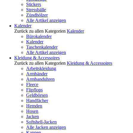
Stickers
Stressbälle
Zündhölzer
Alle Artikel anzeigen
Kalender
Zurück zu allen Kategorien
Kalender
Bürokalender
Kalender
Taschenkalender
Alle Artikel anzeigen
Kleidung & Accessoires
Zurück zu allen Kategorien
Kleidung & Accessoires
Arbeitskleidung
Armbänder
Armbanduhren
Fleece
Flipflops
Geldbörsen
Handfächer
Hemden
Hosen
Jacken
Softshell-Jacken
Alle Jacken anzeigen
Kappen