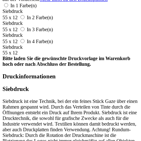
In 1 Farbe(n)
Siebdruck
55 x 12
In 2 Farbe(n)
Siebdruck
55 x 12
In 3 Farbe(n)
Siebdruck
55 x 12
In 4 Farbe(n)
Siebdruck
55 x 12
Bitte laden Sie die gewünschte Druckvorlage im Warenkorb
hoch oder nach Abschluss der Bestellung.
Druckinformationen
Siebdruck
Siebdruck ist eine Technik, bei der ein feines Stück Gaze über einen
Rahmen gespannt wird. Durch das Verteilen von Tinte durch die
Öffnungen entsteht ein Druck auf Ihrem Produkt. Siebdruck ist eine
Drucktechnik, die sowohl für grafische Zwecke als auch für die
Industrie verwendet wird. Textilien können damit bedruckt werden,
aber auch Druckplatten finden Verwendung. Achtung! Rundum-
Siebdruck: Durch die Rotation der Druckmaschine ist die
Platzierung des Logos nicht immer gleichmäßig auf allen Objekten