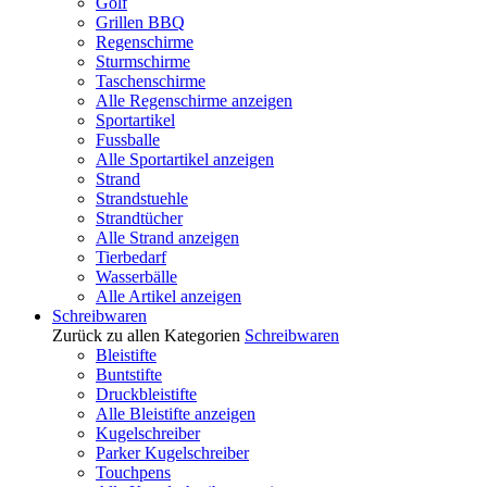
Golf
Grillen BBQ
Regenschirme
Sturmschirme
Taschenschirme
Alle Regenschirme anzeigen
Sportartikel
Fussballe
Alle Sportartikel anzeigen
Strand
Strandstuehle
Strandtücher
Alle Strand anzeigen
Tierbedarf
Wasserbälle
Alle Artikel anzeigen
Schreibwaren
Zurück zu allen Kategorien
Schreibwaren
Bleistifte
Buntstifte
Druckbleistifte
Alle Bleistifte anzeigen
Kugelschreiber
Parker Kugelschreiber
Touchpens