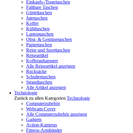
Einkaufs-/Tragetaschen
Faltbare Taschen
Gürteltaschen
Jutetaschen
Koffer
Kühltaschen
Laptoptaschen
Obst- & Gemüsetaschen
Papiertaschen
Reise und Sporttaschen
Reiseartikel
Kofferanhaenger
Alle Reiseartikel anzeigen
Rucksäcke
Schultertaschen
Strandtaschen
Alle Artikel anzeigen
Technologie
Zurück zu allen Kategorien
Technologie
Computerzubehör
Webcam-Cover
Alle Computerzubehör anzeigen
Gadgets
Action-Kameras
Fitness-Armbänder