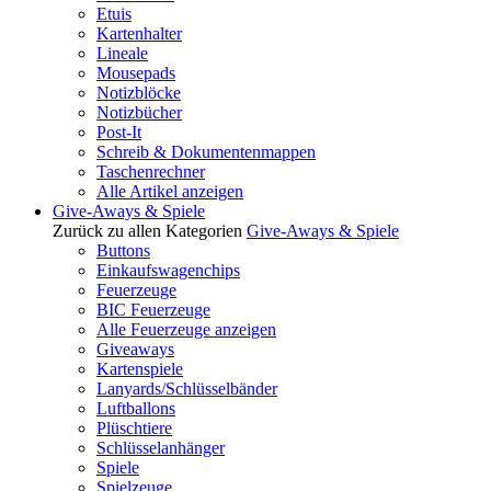
Etuis
Kartenhalter
Lineale
Mousepads
Notizblöcke
Notizbücher
Post-It
Schreib & Dokumentenmappen
Taschenrechner
Alle Artikel anzeigen
Give-Aways & Spiele
Zurück zu allen Kategorien
Give-Aways & Spiele
Buttons
Einkaufswagenchips
Feuerzeuge
BIC Feuerzeuge
Alle Feuerzeuge anzeigen
Giveaways
Kartenspiele
Lanyards/Schlüsselbänder
Luftballons
Plüschtiere
Schlüsselanhänger
Spiele
Spielzeuge