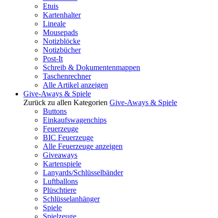
Etuis
Kartenhalter
Lineale
Mousepads
Notizblöcke
Notizbücher
Post-It
Schreib & Dokumentenmappen
Taschenrechner
Alle Artikel anzeigen
Give-Aways & Spiele
Zurück zu allen Kategorien
Give-Aways & Spiele
Buttons
Einkaufswagenchips
Feuerzeuge
BIC Feuerzeuge
Alle Feuerzeuge anzeigen
Giveaways
Kartenspiele
Lanyards/Schlüsselbänder
Luftballons
Plüschtiere
Schlüsselanhänger
Spiele
Spielzeuge