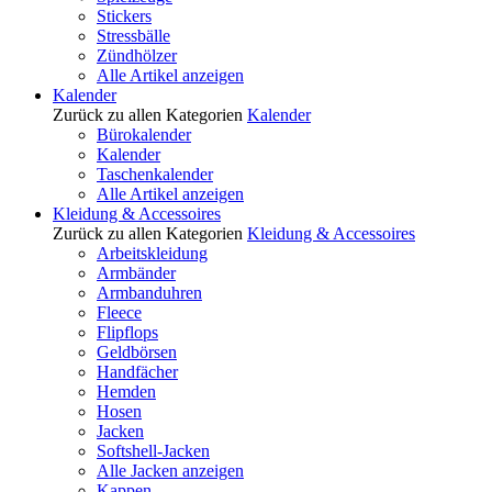
Stickers
Stressbälle
Zündhölzer
Alle Artikel anzeigen
Kalender
Zurück zu allen Kategorien
Kalender
Bürokalender
Kalender
Taschenkalender
Alle Artikel anzeigen
Kleidung & Accessoires
Zurück zu allen Kategorien
Kleidung & Accessoires
Arbeitskleidung
Armbänder
Armbanduhren
Fleece
Flipflops
Geldbörsen
Handfächer
Hemden
Hosen
Jacken
Softshell-Jacken
Alle Jacken anzeigen
Kappen