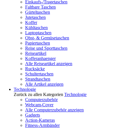
Einkaufs-/Tragetaschen
Faltbare Taschen
Gürteltaschen
Jutetaschen
Koffer
Kühltaschen
Laptoptaschen
Obst- & Gemüsetaschen
Papiertaschen
Reise und Sporttaschen
Reiseartikel
Kofferanhaenger
Alle Reiseartikel anzeigen
Rucksäcke
Schultertaschen
Strandtaschen
Alle Artikel anzeigen
Technologie
Zurück zu allen Kategorien
Technologie
Computerzubehör
Webcam-Cover
Alle Computerzubehör anzeigen
Gadgets
Action-Kameras
Fitness-Armbänder