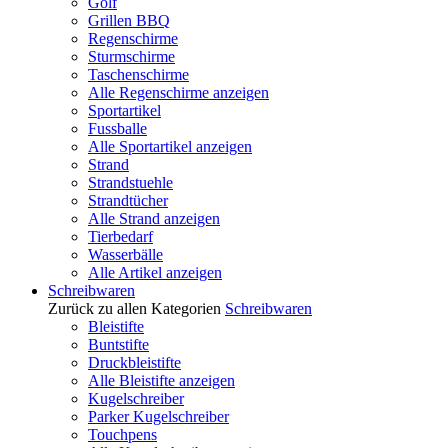
Golf
Grillen BBQ
Regenschirme
Sturmschirme
Taschenschirme
Alle Regenschirme anzeigen
Sportartikel
Fussballe
Alle Sportartikel anzeigen
Strand
Strandstuehle
Strandtücher
Alle Strand anzeigen
Tierbedarf
Wasserbälle
Alle Artikel anzeigen
Schreibwaren
Zurück zu allen Kategorien
Schreibwaren
Bleistifte
Buntstifte
Druckbleistifte
Alle Bleistifte anzeigen
Kugelschreiber
Parker Kugelschreiber
Touchpens