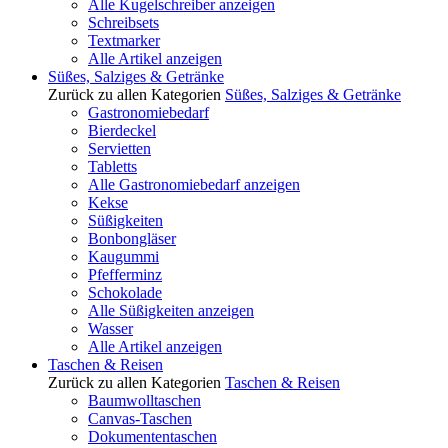
Alle Kugelschreiber anzeigen
Schreibsets
Textmarker
Alle Artikel anzeigen
Süßes, Salziges & Getränke
Zurück zu allen Kategorien
Süßes, Salziges & Getränke
Gastronomiebedarf
Bierdeckel
Servietten
Tabletts
Alle Gastronomiebedarf anzeigen
Kekse
Süßigkeiten
Bonbongläser
Kaugummi
Pfefferminz
Schokolade
Alle Süßigkeiten anzeigen
Wasser
Alle Artikel anzeigen
Taschen & Reisen
Zurück zu allen Kategorien
Taschen & Reisen
Baumwolltaschen
Canvas-Taschen
Dokumententaschen