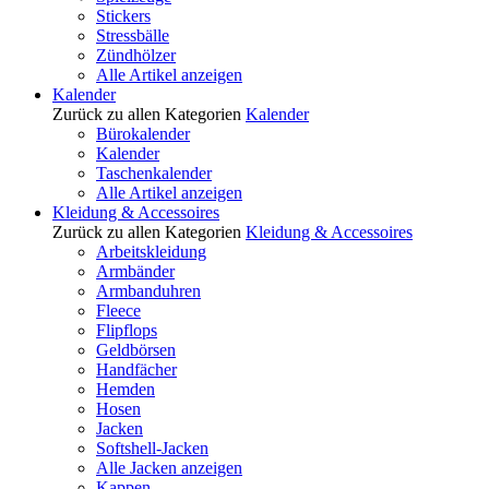
Stickers
Stressbälle
Zündhölzer
Alle Artikel anzeigen
Kalender
Zurück zu allen Kategorien
Kalender
Bürokalender
Kalender
Taschenkalender
Alle Artikel anzeigen
Kleidung & Accessoires
Zurück zu allen Kategorien
Kleidung & Accessoires
Arbeitskleidung
Armbänder
Armbanduhren
Fleece
Flipflops
Geldbörsen
Handfächer
Hemden
Hosen
Jacken
Softshell-Jacken
Alle Jacken anzeigen
Kappen