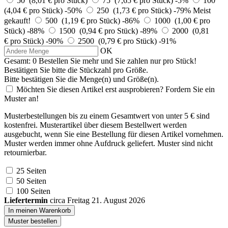
50 (8,01 € pro Stück)
75 (7,65 € pro Stück)
-5%
100
(4,04 € pro Stück)
-50%
250 (1,73 € pro Stück)
-79%
Meist
gekauft!
500 (1,19 € pro Stück)
-86%
1000 (1,00 € pro
Stück)
-88%
1500 (0,94 € pro Stück)
-89%
2000 (0,81
€ pro Stück)
-90%
2500 (0,79 € pro Stück)
-91%
OK
Gesamt:
0
Bestellen Sie
mehr und Sie zahlen nur
pro Stück!
Bestätigen Sie bitte die Stückzahl pro Größe.
Bitte bestätigen Sie die Menge(n) und Größe(n).
Möchten Sie diesen Artikel erst ausprobieren? Fordern Sie ein
Muster an!
Musterbestellungen bis zu einem Gesamtwert von unter 5 € sind
kostenfrei. Musterartikel über diesem Bestellwert werden
ausgebucht, wenn Sie eine Bestellung für diesen Artikel vornehmen.
Muster werden immer ohne Aufdruck geliefert. Muster sind nicht
retournierbar.
25 Seiten
50 Seiten
100 Seiten
Liefertermin
circa Freitag 21. August 2026
In meinen Warenkorb
Muster bestellen