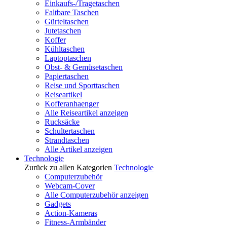
Einkaufs-/Tragetaschen
Faltbare Taschen
Gürteltaschen
Jutetaschen
Koffer
Kühltaschen
Laptoptaschen
Obst- & Gemüsetaschen
Papiertaschen
Reise und Sporttaschen
Reiseartikel
Kofferanhaenger
Alle Reiseartikel anzeigen
Rucksäcke
Schultertaschen
Strandtaschen
Alle Artikel anzeigen
Technologie
Zurück zu allen Kategorien
Technologie
Computerzubehör
Webcam-Cover
Alle Computerzubehör anzeigen
Gadgets
Action-Kameras
Fitness-Armbänder