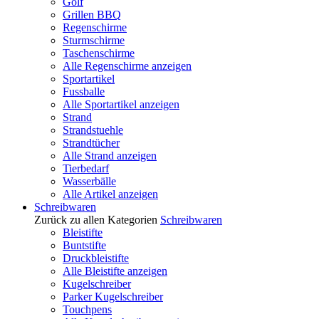
Golf
Grillen BBQ
Regenschirme
Sturmschirme
Taschenschirme
Alle Regenschirme anzeigen
Sportartikel
Fussballe
Alle Sportartikel anzeigen
Strand
Strandstuehle
Strandtücher
Alle Strand anzeigen
Tierbedarf
Wasserbälle
Alle Artikel anzeigen
Schreibwaren
Zurück zu allen Kategorien
Schreibwaren
Bleistifte
Buntstifte
Druckbleistifte
Alle Bleistifte anzeigen
Kugelschreiber
Parker Kugelschreiber
Touchpens