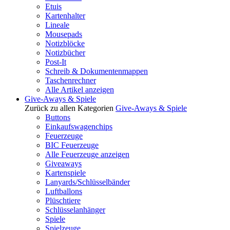
Etuis
Kartenhalter
Lineale
Mousepads
Notizblöcke
Notizbücher
Post-It
Schreib & Dokumentenmappen
Taschenrechner
Alle Artikel anzeigen
Give-Aways & Spiele
Zurück zu allen Kategorien
Give-Aways & Spiele
Buttons
Einkaufswagenchips
Feuerzeuge
BIC Feuerzeuge
Alle Feuerzeuge anzeigen
Giveaways
Kartenspiele
Lanyards/Schlüsselbänder
Luftballons
Plüschtiere
Schlüsselanhänger
Spiele
Spielzeuge