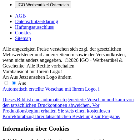
IGO Werbeartikel Österreich
AGB
Datenschutzerklärung
Haftungsausschluss
Cookies
Sitemap
Alle angezeigten Preise verstehen sich zzgl. der gesetzlichen
Mehrwertsteuer und anderer Steuern sowie der Versandkosten,
wenn nicht anders angegeben. ©2026 IGO - Werbeartikel &
Geschenke. Alle Rechte vorbehalten.
Vorabansicht mit Ihrem Logo!
An
Aus
Jetzt ansehen
Logo ändern
Aus
Automatisch erstellte Vorschau mit Ihrem Logo.
i
Dieses Bild ist eine automatisch generierte Vorschau und kann von
den tatsächlichen Druckoptionen abweichen. Vor
Produktionsbeginn erhalten Sie stets einen kostenlosen
Korrekturabzug Ihrer tatsächlichen Bestellung zur Freigabe.
Information über Cookies