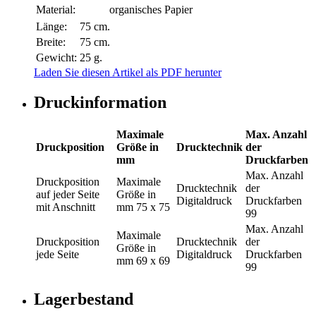
Material:
organisches Papier
Länge:
75 cm.
Breite:
75 cm.
Gewicht:
25 g.
Laden Sie diesen Artikel als PDF herunter
Druckinformation
Maximale
Max. Anzahl
Druckposition
Größe in
Drucktechnik
der
mm
Druckfarben
Max. Anzahl
Druckposition
Maximale
Drucktechnik
der
auf jeder Seite
Größe in
Digitaldruck
Druckfarben
mit Anschnitt
mm
75 x 75
99
Max. Anzahl
Maximale
Druckposition
Drucktechnik
der
Größe in
jede Seite
Digitaldruck
Druckfarben
mm
69 x 69
99
Lagerbestand