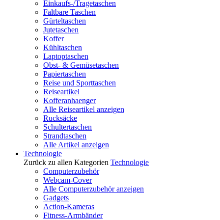
Einkaufs-/Tragetaschen
Faltbare Taschen
Gürteltaschen
Jutetaschen
Koffer
Kühltaschen
Laptoptaschen
Obst- & Gemüsetaschen
Papiertaschen
Reise und Sporttaschen
Reiseartikel
Kofferanhaenger
Alle Reiseartikel anzeigen
Rucksäcke
Schultertaschen
Strandtaschen
Alle Artikel anzeigen
Technologie
Zurück zu allen Kategorien
Technologie
Computerzubehör
Webcam-Cover
Alle Computerzubehör anzeigen
Gadgets
Action-Kameras
Fitness-Armbänder