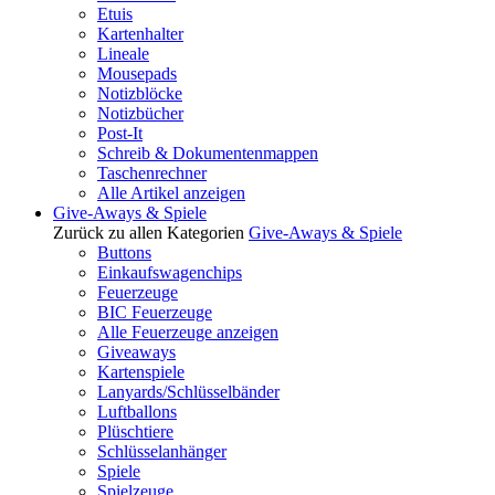
Etuis
Kartenhalter
Lineale
Mousepads
Notizblöcke
Notizbücher
Post-It
Schreib & Dokumentenmappen
Taschenrechner
Alle Artikel anzeigen
Give-Aways & Spiele
Zurück zu allen Kategorien
Give-Aways & Spiele
Buttons
Einkaufswagenchips
Feuerzeuge
BIC Feuerzeuge
Alle Feuerzeuge anzeigen
Giveaways
Kartenspiele
Lanyards/Schlüsselbänder
Luftballons
Plüschtiere
Schlüsselanhänger
Spiele
Spielzeuge