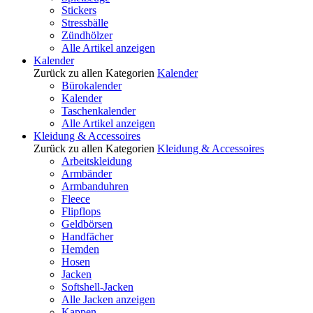
Stickers
Stressbälle
Zündhölzer
Alle Artikel anzeigen
Kalender
Zurück zu allen Kategorien
Kalender
Bürokalender
Kalender
Taschenkalender
Alle Artikel anzeigen
Kleidung & Accessoires
Zurück zu allen Kategorien
Kleidung & Accessoires
Arbeitskleidung
Armbänder
Armbanduhren
Fleece
Flipflops
Geldbörsen
Handfächer
Hemden
Hosen
Jacken
Softshell-Jacken
Alle Jacken anzeigen
Kappen