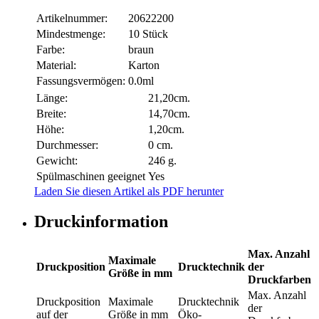
Artikelnummer:
20622200
Mindestmenge:
10 Stück
Farbe:
braun
Material:
Karton
Fassungsvermögen:
0.0ml
Länge:
21,20cm.
Breite:
14,70cm.
Höhe:
1,20cm.
Durchmesser:
0 cm.
Gewicht:
246 g.
Spülmaschinen geeignet
Yes
Laden Sie diesen Artikel als PDF herunter
Druckinformation
Max. Anzahl
Maximale
Druckposition
Drucktechnik
der
Größe in mm
Druckfarben
Max. Anzahl
Druckposition
Maximale
Drucktechnik
der
auf der
Größe in mm
Öko-