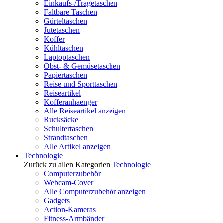
Einkaufs-/Tragetaschen
Faltbare Taschen
Gürteltaschen
Jutetaschen
Koffer
Kühltaschen
Laptoptaschen
Obst- & Gemüsetaschen
Papiertaschen
Reise und Sporttaschen
Reiseartikel
Kofferanhaenger
Alle Reiseartikel anzeigen
Rucksäcke
Schultertaschen
Strandtaschen
Alle Artikel anzeigen
Technologie
Zurück zu allen Kategorien
Technologie
Computerzubehör
Webcam-Cover
Alle Computerzubehör anzeigen
Gadgets
Action-Kameras
Fitness-Armbänder