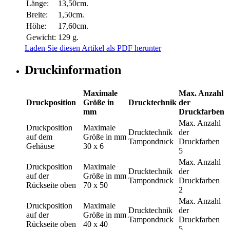
Länge:
13,50cm.
Breite:
1,50cm.
Höhe:
17,60cm.
Gewicht:
129 g.
Laden Sie diesen Artikel als PDF herunter
Druckinformation
Maximale
Max. Anzahl
Druckposition
Größe in
Drucktechnik
der
mm
Druckfarben
Max. Anzahl
Druckposition
Maximale
Drucktechnik
der
auf dem
Größe in mm
Tampondruck
Druckfarben
Gehäuse
30 x 6
5
Max. Anzahl
Druckposition
Maximale
Drucktechnik
der
auf der
Größe in mm
Tampondruck
Druckfarben
Rückseite oben
70 x 50
2
Max. Anzahl
Druckposition
Maximale
Drucktechnik
der
auf der
Größe in mm
Tampondruck
Druckfarben
Rückseite oben
40 x 40
5