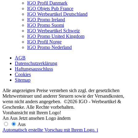
IGO Profil Danmark
IGO Objets Pub France
IGO Werbeartikel Deutschland
IGO Promo Ireland
IGO Promo Suomi
IGO Werbeartikel Schweiz
IGO Promo United Kingdom
IGO Profil Norge
IGO Promo Nederland
AGB
Datenschutzerklärung
Haftungsausschluss
Cookies
Sitemap
Alle angezeigten Preise verstehen sich zzgl. der gesetzlichen
Mehrwertsteuer und anderer Steuern sowie der Versandkosten,
wenn nicht anders angegeben. ©2026 IGO - Werbeartikel &
Geschenke. Alle Rechte vorbehalten.
Vorabansicht mit Ihrem Logo!
An
Aus
Jetzt ansehen
Logo ändern
Aus
Automatisch erstellte Vorschau mit Ihrem Logo.
i