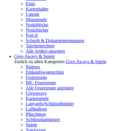
Etuis
Kartenhalter
Lineale
Mousepads
Notizblöcke
Notizbücher
Post-It
Schreib & Dokumentenmappen
Taschenrechner
Alle Artikel anzeigen
Give-Aways & Spiele
Zurück zu allen Kategorien
Give-Aways & Spiele
Buttons
Einkaufswagenchips
Feuerzeuge
BIC Feuerzeuge
Alle Feuerzeuge anzeigen
Giveaways
Kartenspiele
Lanyards/Schlüsselbänder
Luftballons
Plüschtiere
Schlüsselanhänger
Spiele
Spielzeuge