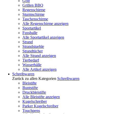
Golf
Grillen BBQ
Regenschirme
Sturmschirme
Taschenschirme
Alle Regenschirme anzeigen
Sportartikel
Fussballe
Alle Sportartikel anzeigen
Strand
Strandstuehle
Strandtücher
Alle Strand anzeigen
Tierbedarf
Wasserbälle
Alle Artikel anzeigen
Schreibwaren
Zurück zu allen Kategorien
Schreibwaren
Bleistifte
Buntstifte
Druckbleistifte
Alle Bleistifte anzeigen
Kugelschreiber
Parker Kugelschreiber
Touchpens