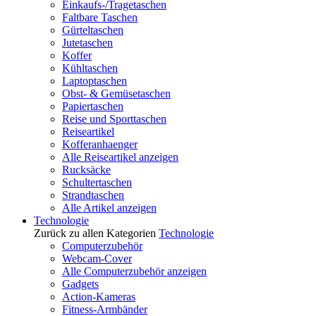
Einkaufs-/Tragetaschen
Faltbare Taschen
Gürteltaschen
Jutetaschen
Koffer
Kühltaschen
Laptoptaschen
Obst- & Gemüsetaschen
Papiertaschen
Reise und Sporttaschen
Reiseartikel
Kofferanhaenger
Alle Reiseartikel anzeigen
Rucksäcke
Schultertaschen
Strandtaschen
Alle Artikel anzeigen
Technologie
Zurück zu allen Kategorien
Technologie
Computerzubehör
Webcam-Cover
Alle Computerzubehör anzeigen
Gadgets
Action-Kameras
Fitness-Armbänder