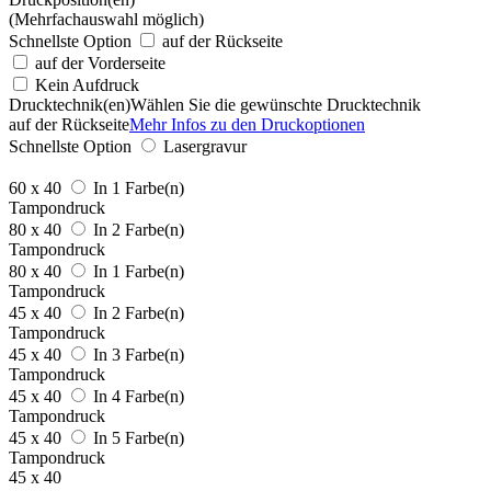
(Mehrfachauswahl möglich)
Schnellste Option
auf der Rückseite
auf der Vorderseite
Kein Aufdruck
Drucktechnik(en)
Wählen Sie die gewünschte Drucktechnik
auf der Rückseite
Mehr Infos zu den Druckoptionen
Schnellste Option
Lasergravur
60 x 40
In 1 Farbe(n)
Tampondruck
80 x 40
In 2 Farbe(n)
Tampondruck
80 x 40
In 1 Farbe(n)
Tampondruck
45 x 40
In 2 Farbe(n)
Tampondruck
45 x 40
In 3 Farbe(n)
Tampondruck
45 x 40
In 4 Farbe(n)
Tampondruck
45 x 40
In 5 Farbe(n)
Tampondruck
45 x 40