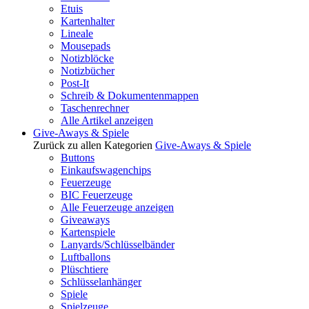
Etuis
Kartenhalter
Lineale
Mousepads
Notizblöcke
Notizbücher
Post-It
Schreib & Dokumentenmappen
Taschenrechner
Alle Artikel anzeigen
Give-Aways & Spiele
Zurück zu allen Kategorien
Give-Aways & Spiele
Buttons
Einkaufswagenchips
Feuerzeuge
BIC Feuerzeuge
Alle Feuerzeuge anzeigen
Giveaways
Kartenspiele
Lanyards/Schlüsselbänder
Luftballons
Plüschtiere
Schlüsselanhänger
Spiele
Spielzeuge