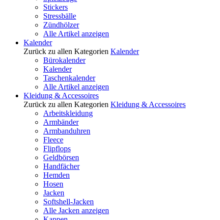
Stickers
Stressbälle
Zündhölzer
Alle Artikel anzeigen
Kalender
Zurück zu allen Kategorien
Kalender
Bürokalender
Kalender
Taschenkalender
Alle Artikel anzeigen
Kleidung & Accessoires
Zurück zu allen Kategorien
Kleidung & Accessoires
Arbeitskleidung
Armbänder
Armbanduhren
Fleece
Flipflops
Geldbörsen
Handfächer
Hemden
Hosen
Jacken
Softshell-Jacken
Alle Jacken anzeigen
Kappen