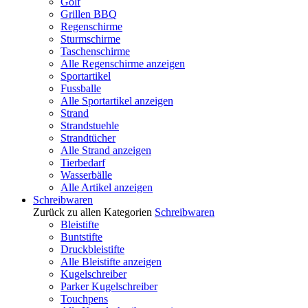
Golf
Grillen BBQ
Regenschirme
Sturmschirme
Taschenschirme
Alle Regenschirme anzeigen
Sportartikel
Fussballe
Alle Sportartikel anzeigen
Strand
Strandstuehle
Strandtücher
Alle Strand anzeigen
Tierbedarf
Wasserbälle
Alle Artikel anzeigen
Schreibwaren
Zurück zu allen Kategorien
Schreibwaren
Bleistifte
Buntstifte
Druckbleistifte
Alle Bleistifte anzeigen
Kugelschreiber
Parker Kugelschreiber
Touchpens