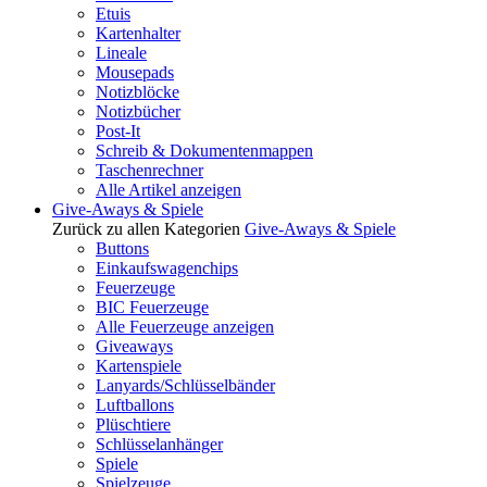
Etuis
Kartenhalter
Lineale
Mousepads
Notizblöcke
Notizbücher
Post-It
Schreib & Dokumentenmappen
Taschenrechner
Alle Artikel anzeigen
Give-Aways & Spiele
Zurück zu allen Kategorien
Give-Aways & Spiele
Buttons
Einkaufswagenchips
Feuerzeuge
BIC Feuerzeuge
Alle Feuerzeuge anzeigen
Giveaways
Kartenspiele
Lanyards/Schlüsselbänder
Luftballons
Plüschtiere
Schlüsselanhänger
Spiele
Spielzeuge