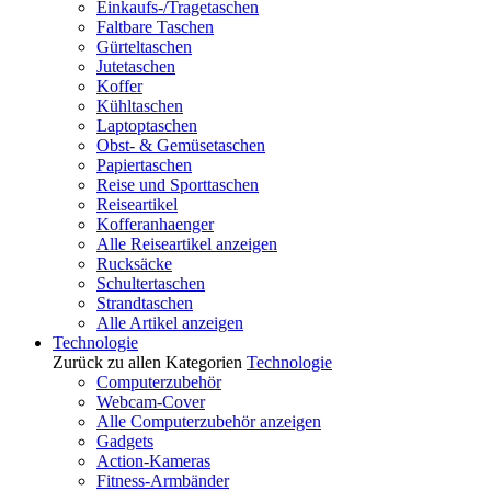
Einkaufs-/Tragetaschen
Faltbare Taschen
Gürteltaschen
Jutetaschen
Koffer
Kühltaschen
Laptoptaschen
Obst- & Gemüsetaschen
Papiertaschen
Reise und Sporttaschen
Reiseartikel
Kofferanhaenger
Alle Reiseartikel anzeigen
Rucksäcke
Schultertaschen
Strandtaschen
Alle Artikel anzeigen
Technologie
Zurück zu allen Kategorien
Technologie
Computerzubehör
Webcam-Cover
Alle Computerzubehör anzeigen
Gadgets
Action-Kameras
Fitness-Armbänder