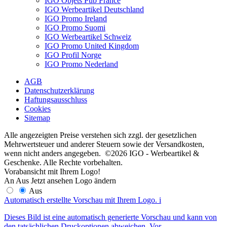
IGO Objets Pub France
IGO Werbeartikel Deutschland
IGO Promo Ireland
IGO Promo Suomi
IGO Werbeartikel Schweiz
IGO Promo United Kingdom
IGO Profil Norge
IGO Promo Nederland
AGB
Datenschutzerklärung
Haftungsausschluss
Cookies
Sitemap
Alle angezeigten Preise verstehen sich zzgl. der gesetzlichen
Mehrwertsteuer und anderer Steuern sowie der Versandkosten,
wenn nicht anders angegeben. ©2026 IGO - Werbeartikel &
Geschenke. Alle Rechte vorbehalten.
Vorabansicht mit Ihrem Logo!
An
Aus
Jetzt ansehen
Logo ändern
Aus
Automatisch erstellte Vorschau mit Ihrem Logo.
i
Dieses Bild ist eine automatisch generierte Vorschau und kann von
den tatsächlichen Druckoptionen abweichen. Vor