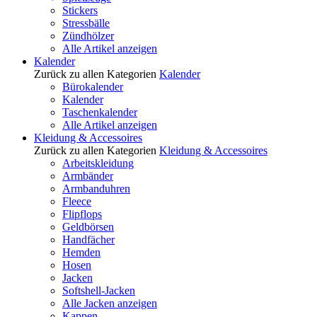
Stickers
Stressbälle
Zündhölzer
Alle Artikel anzeigen
Kalender
Zurück zu allen Kategorien
Kalender
Bürokalender
Kalender
Taschenkalender
Alle Artikel anzeigen
Kleidung & Accessoires
Zurück zu allen Kategorien
Kleidung & Accessoires
Arbeitskleidung
Armbänder
Armbanduhren
Fleece
Flipflops
Geldbörsen
Handfächer
Hemden
Hosen
Jacken
Softshell-Jacken
Alle Jacken anzeigen
Kappen