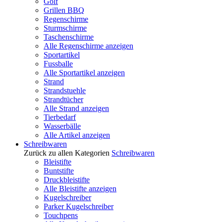
Golf
Grillen BBQ
Regenschirme
Sturmschirme
Taschenschirme
Alle Regenschirme anzeigen
Sportartikel
Fussballe
Alle Sportartikel anzeigen
Strand
Strandstuehle
Strandtücher
Alle Strand anzeigen
Tierbedarf
Wasserbälle
Alle Artikel anzeigen
Schreibwaren
Zurück zu allen Kategorien
Schreibwaren
Bleistifte
Buntstifte
Druckbleistifte
Alle Bleistifte anzeigen
Kugelschreiber
Parker Kugelschreiber
Touchpens