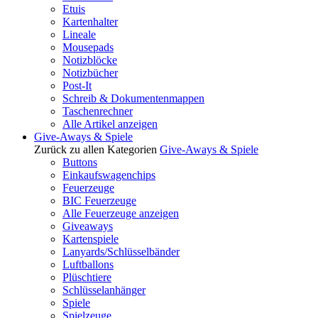
Etuis
Kartenhalter
Lineale
Mousepads
Notizblöcke
Notizbücher
Post-It
Schreib & Dokumentenmappen
Taschenrechner
Alle Artikel anzeigen
Give-Aways & Spiele
Zurück zu allen Kategorien
Give-Aways & Spiele
Buttons
Einkaufswagenchips
Feuerzeuge
BIC Feuerzeuge
Alle Feuerzeuge anzeigen
Giveaways
Kartenspiele
Lanyards/Schlüsselbänder
Luftballons
Plüschtiere
Schlüsselanhänger
Spiele
Spielzeuge