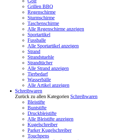
Golf
Grillen BBQ
Regenschirme
Sturmschirme
Taschenschirme
Alle Regenschirme anzeigen
Sportartikel
Fussballe
Alle Sportartikel anzeigen
Strand
Strandstuehle
Strandtücher
Alle Strand anzeigen
Tierbedarf
Wasserbälle
Alle Artikel anzeigen
Schreibwaren
Zurück zu allen Kategorien
Schreibwaren
Bleistifte
Buntstifte
Druckbleistifte
Alle Bleistifte anzeigen
Kugelschreiber
Parker Kugelschreiber
Touchpens