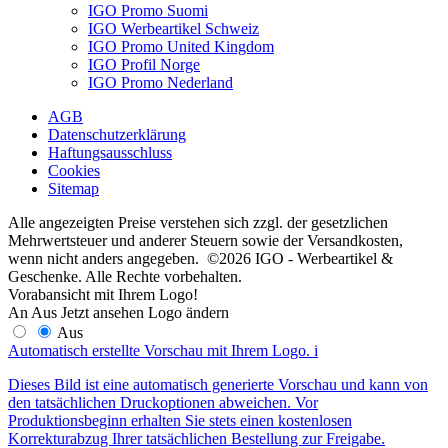
IGO Promo Suomi
IGO Werbeartikel Schweiz
IGO Promo United Kingdom
IGO Profil Norge
IGO Promo Nederland
AGB
Datenschutzerklärung
Haftungsausschluss
Cookies
Sitemap
Alle angezeigten Preise verstehen sich zzgl. der gesetzlichen
Mehrwertsteuer und anderer Steuern sowie der Versandkosten,
wenn nicht anders angegeben. ©2026 IGO - Werbeartikel &
Geschenke. Alle Rechte vorbehalten.
Vorabansicht mit Ihrem Logo!
An
Aus
Jetzt ansehen
Logo ändern
Aus
Automatisch erstellte Vorschau mit Ihrem Logo.
i
Dieses Bild ist eine automatisch generierte Vorschau und kann von
den tatsächlichen Druckoptionen abweichen. Vor
Produktionsbeginn erhalten Sie stets einen kostenlosen
Korrekturabzug Ihrer tatsächlichen Bestellung zur Freigabe.