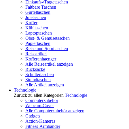
Einkaufs-/Tragetaschen
Faltbare Taschen
Gürteltaschen
Jutetaschen
Koffer
Kühltaschen
Laptoptaschen
Obst- & Gemüsetaschen
Papiertaschen
Reise und Sporttaschen
Reiseartikel
Kofferanhaenger
Alle Reiseartikel anzeigen
Rucksäcke
Schultertaschen
Strandtaschen
Alle Artikel anzeigen
Technologie
Zurück zu allen Kategorien
Technologie
Computerzubehör
Webcam-Cover
Alle Computerzubehör anzeigen
Gadgets
Action-Kameras
Fitness-Armbänder