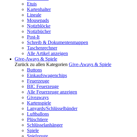
Etuis
Kartenhalter
Lineale
Mousepads
Notizblöcke
Notizbücher
Post-It
Schreib & Dokumentenmappen
Taschenrechner
Alle Artikel anzeigen
Give-Aways & Spiele
Zurück zu allen Kategorien
Give-Aways & Spiele
Buttons
Einkaufswagenchips
Feuerzeuge
BIC Feuerzeuge
Alle Feuerzeuge anzeigen
Giveaways
Kartenspiele
Lanyards/Schlüsselbänder
Luftballons
Plüschtiere
Schlüsselanhänger
Spiele
Spielzeuge