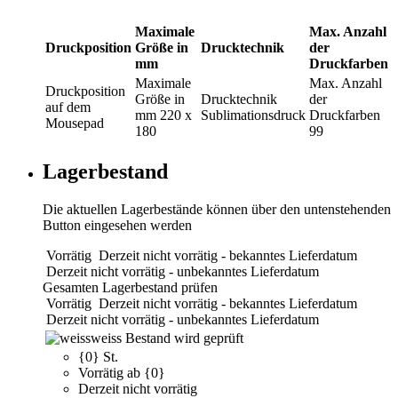
Maximale
Max. Anzahl
Druckposition
Größe in
Drucktechnik
der
mm
Druckfarben
Maximale
Max. Anzahl
Druckposition
Größe in
Drucktechnik
der
auf dem
mm
220 x
Sublimationsdruck
Druckfarben
Mousepad
180
99
Lagerbestand
Die aktuellen Lagerbestände können über den untenstehenden
Button eingesehen werden
Vorrätig
Derzeit nicht vorrätig - bekanntes Lieferdatum
Derzeit nicht vorrätig - unbekanntes Lieferdatum
Gesamten Lagerbestand prüfen
Vorrätig
Derzeit nicht vorrätig - bekanntes Lieferdatum
Derzeit nicht vorrätig - unbekanntes Lieferdatum
weiss
Bestand wird geprüft
{0} St.
Vorrätig ab {0}
Derzeit nicht vorrätig