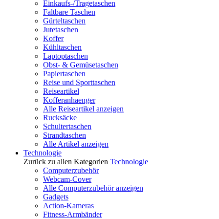
Einkaufs-/Tragetaschen
Faltbare Taschen
Gürteltaschen
Jutetaschen
Koffer
Kühltaschen
Laptoptaschen
Obst- & Gemüsetaschen
Papiertaschen
Reise und Sporttaschen
Reiseartikel
Kofferanhaenger
Alle Reiseartikel anzeigen
Rucksäcke
Schultertaschen
Strandtaschen
Alle Artikel anzeigen
Technologie
Zurück zu allen Kategorien
Technologie
Computerzubehör
Webcam-Cover
Alle Computerzubehör anzeigen
Gadgets
Action-Kameras
Fitness-Armbänder