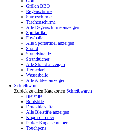
Golf
Grillen BBQ
Regenschirme
Sturmschirme
Taschenschirme
Alle Regenschirme anzeigen
Sportartikel
Fussballe
Alle Sportartikel anzeigen
Strand
Strandstuehle
Strandtücher
Alle Strand anzeigen
Tierbedarf
Wasserbälle
Alle Artikel anzeigen
Schreibwaren
Zurück zu allen Kategorien
Schreibwaren
Bleistifte
Buntstifte
Druckbleistifte
Alle Bleistifte anzeigen
Kugelschreiber
Parker Kugelschreiber
Touchpens