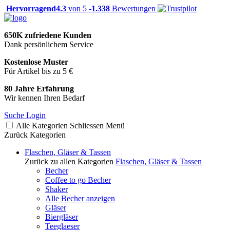
Hervorragend
4.3
von 5 -
1.338
Bewertungen
650K zufriedene Kunden
Dank persönlichem Service
Kostenlose Muster
Für Artikel bis zu 5 €
80 Jahre Erfahrung
Wir kennen Ihren Bedarf
Suche
Login
Alle Kategorien
Schliessen
Menü
Zurück
Kategorien
Flaschen, Gläser & Tassen
Zurück zu allen Kategorien
Flaschen, Gläser & Tassen
Becher
Coffee to go Becher
Shaker
Alle Becher anzeigen
Gläser
Biergläser
Teeglaeser