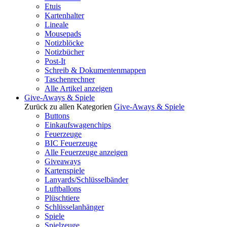
Etuis
Kartenhalter
Lineale
Mousepads
Notizblöcke
Notizbücher
Post-It
Schreib & Dokumentenmappen
Taschenrechner
Alle Artikel anzeigen
Give-Aways & Spiele
Zurück zu allen Kategorien
Give-Aways & Spiele
Buttons
Einkaufswagenchips
Feuerzeuge
BIC Feuerzeuge
Alle Feuerzeuge anzeigen
Giveaways
Kartenspiele
Lanyards/Schlüsselbänder
Luftballons
Plüschtiere
Schlüsselanhänger
Spiele
Spielzeuge