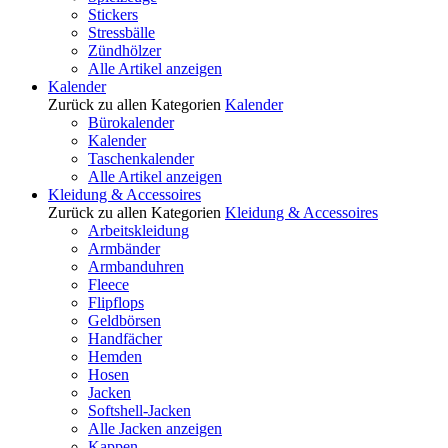
Stickers
Stressbälle
Zündhölzer
Alle Artikel anzeigen
Kalender
Zurück zu allen Kategorien
Kalender
Bürokalender
Kalender
Taschenkalender
Alle Artikel anzeigen
Kleidung & Accessoires
Zurück zu allen Kategorien
Kleidung & Accessoires
Arbeitskleidung
Armbänder
Armbanduhren
Fleece
Flipflops
Geldbörsen
Handfächer
Hemden
Hosen
Jacken
Softshell-Jacken
Alle Jacken anzeigen
Kappen