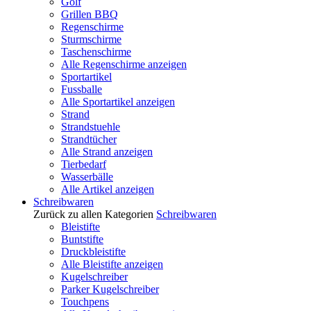
Golf
Grillen BBQ
Regenschirme
Sturmschirme
Taschenschirme
Alle Regenschirme anzeigen
Sportartikel
Fussballe
Alle Sportartikel anzeigen
Strand
Strandstuehle
Strandtücher
Alle Strand anzeigen
Tierbedarf
Wasserbälle
Alle Artikel anzeigen
Schreibwaren
Zurück zu allen Kategorien
Schreibwaren
Bleistifte
Buntstifte
Druckbleistifte
Alle Bleistifte anzeigen
Kugelschreiber
Parker Kugelschreiber
Touchpens