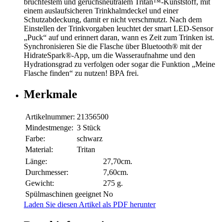
bruchfestem und geruchsneutralem Tritan™-Kunststoff, mit
einem auslaufsicheren Trinkhalmdeckel und einer
Schutzabdeckung, damit er nicht verschmutzt. Nach dem
Einstellen der Trinkvorgaben leuchtet der smart LED-Sensor
„Puck“ auf und erinnert daran, wann es Zeit zum Trinken ist.
Synchronisieren Sie die Flasche über Bluetooth® mit der
HidrateSpark®-App, um die Wasseraufnahme und den
Hydrationsgrad zu verfolgen oder sogar die Funktion „Meine
Flasche finden“ zu nutzen! BPA frei.
Merkmale
Artikelnummer:
21356500
Mindestmenge:
3 Stück
Farbe:
schwarz
Material:
Tritan
Länge:
27,70cm.
Durchmesser:
7,60cm.
Gewicht:
275 g.
Spülmaschinen geeignet
No
Laden Sie diesen Artikel als PDF herunter