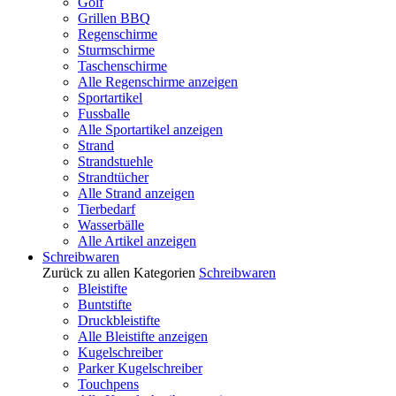
Golf
Grillen BBQ
Regenschirme
Sturmschirme
Taschenschirme
Alle Regenschirme anzeigen
Sportartikel
Fussballe
Alle Sportartikel anzeigen
Strand
Strandstuehle
Strandtücher
Alle Strand anzeigen
Tierbedarf
Wasserbälle
Alle Artikel anzeigen
Schreibwaren
Zurück zu allen Kategorien
Schreibwaren
Bleistifte
Buntstifte
Druckbleistifte
Alle Bleistifte anzeigen
Kugelschreiber
Parker Kugelschreiber
Touchpens