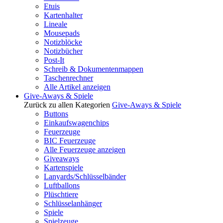
Etuis
Kartenhalter
Lineale
Mousepads
Notizblöcke
Notizbücher
Post-It
Schreib & Dokumentenmappen
Taschenrechner
Alle Artikel anzeigen
Give-Aways & Spiele
Zurück zu allen Kategorien
Give-Aways & Spiele
Buttons
Einkaufswagenchips
Feuerzeuge
BIC Feuerzeuge
Alle Feuerzeuge anzeigen
Giveaways
Kartenspiele
Lanyards/Schlüsselbänder
Luftballons
Plüschtiere
Schlüsselanhänger
Spiele
Spielzeuge