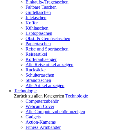
Einkaufs-/Tragetaschen
Faltbare Taschen
Gürteltaschen
Jutetaschen
Koffer
Kühltaschen
Laptoptaschen
Obst- & Gemüsetaschen
Papiertaschen
Reise und Sporttaschen
Reiseartikel
Kofferanhaenger
Alle Reiseartikel anzeigen
Rucksäcke
Schultertaschen
Strandtaschen
Alle Artikel anzeigen
Technologie
Zurück zu allen Kategorien
Technologie
Computerzubehör
Webcam-Cover
Alle Computerzubehör anzeigen
Gadgets
Action-Kameras
Fitness-Armbänder