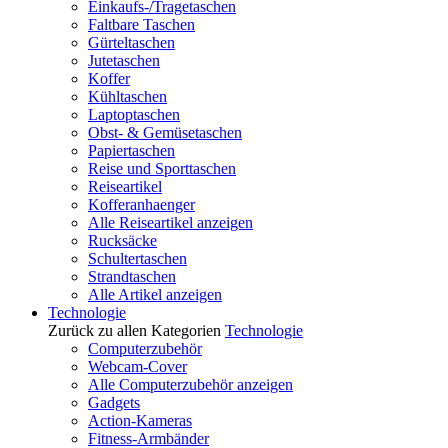
Einkaufs-/Tragetaschen
Faltbare Taschen
Gürteltaschen
Jutetaschen
Koffer
Kühltaschen
Laptoptaschen
Obst- & Gemüsetaschen
Papiertaschen
Reise und Sporttaschen
Reiseartikel
Kofferanhaenger
Alle Reiseartikel anzeigen
Rucksäcke
Schultertaschen
Strandtaschen
Alle Artikel anzeigen
Technologie
Zurück zu allen Kategorien
Technologie
Computerzubehör
Webcam-Cover
Alle Computerzubehör anzeigen
Gadgets
Action-Kameras
Fitness-Armbänder