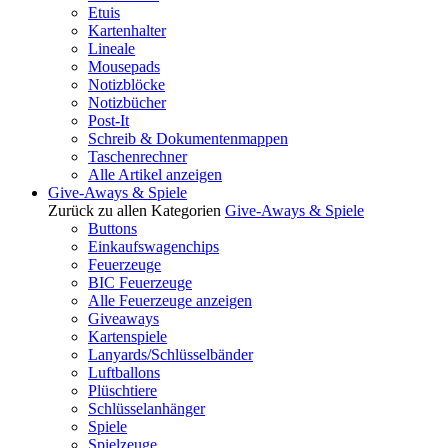
Etuis
Kartenhalter
Lineale
Mousepads
Notizblöcke
Notizbücher
Post-It
Schreib & Dokumentenmappen
Taschenrechner
Alle Artikel anzeigen
Give-Aways & Spiele
Zurück zu allen Kategorien
Give-Aways & Spiele
Buttons
Einkaufswagenchips
Feuerzeuge
BIC Feuerzeuge
Alle Feuerzeuge anzeigen
Giveaways
Kartenspiele
Lanyards/Schlüsselbänder
Luftballons
Plüschtiere
Schlüsselanhänger
Spiele
Spielzeuge