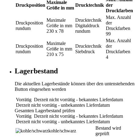
Maximale
Druckposition
Drucktechnik
der
Größe in mm
Druckfarben
Max. Anzahl
Maximale
Drucktechnik
Druckposition
der
Größe in mm
Digitaldruck
rundum
Druckfarben
230 x 78
rundum
99
Max. Anzahl
Maximale
Druckposition
Drucktechnik
der
Größe in mm
rundum
Siebdruck
Druckfarben
210 x 75
4
Lagerbestand
Die aktuellen Lagerbestände können über den untenstehenden
Button eingesehen werden
Vorrätig
Derzeit nicht vorrätig - bekanntes Lieferdatum
Derzeit nicht vorrätig - unbekanntes Lieferdatum
Gesamten Lagerbestand prüfen
Vorrätig
Derzeit nicht vorrätig - bekanntes Lieferdatum
Derzeit nicht vorrätig - unbekanntes Lieferdatum
Bestand wird
kohle/schwarz
geprüft