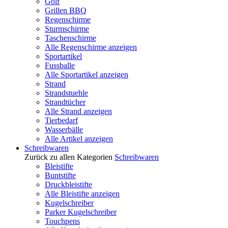
Golf
Grillen BBQ
Regenschirme
Sturmschirme
Taschenschirme
Alle Regenschirme anzeigen
Sportartikel
Fussballe
Alle Sportartikel anzeigen
Strand
Strandstuehle
Strandtücher
Alle Strand anzeigen
Tierbedarf
Wasserbälle
Alle Artikel anzeigen
Schreibwaren
Zurück zu allen Kategorien
Schreibwaren
Bleistifte
Buntstifte
Druckbleistifte
Alle Bleistifte anzeigen
Kugelschreiber
Parker Kugelschreiber
Touchpens