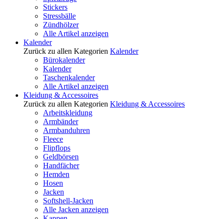
Stickers
Stressbälle
Zündhölzer
Alle Artikel anzeigen
Kalender
Zurück zu allen Kategorien
Kalender
Bürokalender
Kalender
Taschenkalender
Alle Artikel anzeigen
Kleidung & Accessoires
Zurück zu allen Kategorien
Kleidung & Accessoires
Arbeitskleidung
Armbänder
Armbanduhren
Fleece
Flipflops
Geldbörsen
Handfächer
Hemden
Hosen
Jacken
Softshell-Jacken
Alle Jacken anzeigen
Kappen