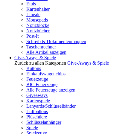
Etuis
Kartenhalter
Lineale
Mousepads
Notizblöcke
Notizbücher
Post-It
Schreib & Dokumentenmappen
Taschenrechner
Alle Artikel anzeigen
Give-Aways & Spiele
Zurück zu allen Kategorien
Give-Aways & Spiele
Buttons
Einkaufswagenchips
Feuerzeuge
BIC Feuerzeuge
Alle Feuerzeuge anzeigen
Giveaways
Kartenspiele
Lanyards/Schlüsselbänder
Luftballons
Plüschtiere
Schlüsselanhänger
Spiele
Spielzeuge