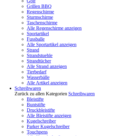
Golf
Grillen BBQ
Regenschirme
Sturmschirme
Taschenschirme
Alle Regenschirme anzeigen
Sportartikel
Fussballe
Alle Sportartikel anzeigen
Strand
Strandstuehle
Strandtücher
Alle Strand anzeigen
Tierbedarf
Wasserbälle
Alle Artikel anzeigen
Schreibwaren
Zurück zu allen Kategorien
Schreibwaren
Bleistifte
Buntstifte
Druckbleistifte
Alle Bleistifte anzeigen
Kugelschreiber
Parker Kugelschreiber
Touchpens