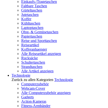
Einkaufs-/Tragetaschen
Faltbare Taschen
Gürteltaschen
Jutetaschen
Koffer
Kühltaschen
Laptoptaschen
Obst- & Gemüsetaschen
Papiertaschen
Reise und Sporttaschen
Reiseartikel
Kofferanhaenger
Alle Reiseartikel anzeigen
Rucksäcke
Schultertaschen
Strandtaschen
Alle Artikel anzeigen
Technologie
Zurück zu allen Kategorien
Technologie
Computerzubehör
Webcam-Cover
Alle Computerzubehör anzeigen
Gadgets
Action-Kameras
Fitness-Armbänder