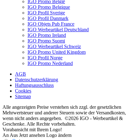
IGO Promo België
IGO Promo Belgique
IGO Profil Sverige
IGO Profil Danmark
IGO Objets Pub France
IGO Werbeartikel Deutschland
IGO Promo Ireland
IGO Promo Suomi
IGO Werbeartikel Schweiz
IGO Promo United Kingdom
IGO Profil Norge
IGO Promo Nederland
AGB
Datenschutzerklärung
Haftungsausschluss
Cookies
Sitemap
Alle angezeigten Preise verstehen sich zzgl. der gesetzlichen
Mehrwertsteuer und anderer Steuern sowie der Versandkosten,
wenn nicht anders angegeben. ©2026 IGO - Werbeartikel &
Geschenke. Alle Rechte vorbehalten.
Vorabansicht mit Ihrem Logo!
An
Aus
Jetzt ansehen
Logo ändern