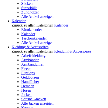
Stickers
Stressbälle
Zündhölzer
Alle Artikel anzeigen
Kalender
Zurück zu allen Kategorien
Kalender
Bürokalender
Kalender
Taschenkalender
Alle Artikel anzeigen
Kleidung & Accessoires
Zurück zu allen Kategorien
Kleidung & Accessoires
Arbeitskleidung
Armbänder
Armbanduhren
Fleece
Flipflops
Geldbörsen
Handfächer
Hemden
Hosen
Jacken
Softshell-Jacken
Alle Jacken anzeigen
Kappen