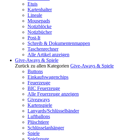
Etuis
Kartenhalter
Lineale
Mousepads
Notizblöcke
Notizbücher
Post-It
Schreib & Dokumentenmappen
Taschenrechner
Alle Artikel anzeigen
Give-Aways & Spiele
Zurück zu allen Kategorien
Give-Aways & Spiele
Buttons
Einkaufswagenchips
Feuerzeuge
BIC Feuerzeuge
Alle Feuerzeuge anzeigen
Giveaways
Kartenspiele
Lanyards/Schlüsselbänder
Luftballons
Plüschtiere
Schlüsselanhänger
Spiele
Spielzeuge