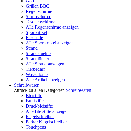
Golf
Grillen BBQ
Regenschirme
Sturmschirme
Taschenschirme
Alle Regenschirme anzeigen
Sportartikel
Fussballe
Alle Sportartikel anzeigen
Strand
Strandstuehle
Strandtücher
Alle Strand anzeigen
Tierbedarf
Wasserbälle
Alle Artikel anzeigen
Schreibwaren
Zurück zu allen Kategorien
Schreibwaren
Bleistifte
Buntstifte
Druckbleistifte
Alle Bleistifte anzeigen
Kugelschreiber
Parker Kugelschreiber
Touchpens