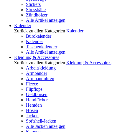
Stickers
Stressbälle
Zündhölzer
Alle Artikel anzeigen
Kalender
Zurück zu allen Kategorien
Kalender
Bürokalender
Kalender
Taschenkalender
Alle Artikel anzeigen
Kleidung & Accessoires
Zurück zu allen Kategorien
Kleidung & Accessoires
Arbeitskleidung
Armbänder
Armbanduhren
Fleece
Flipflops
Geldbörsen
Handfächer
Hemden
Hosen
Jacken
Softshell-Jacken
Alle Jacken anzeigen
Kappen