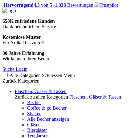
Hervorragend
4.3
von 5 -
1.338
Bewertungen
650K zufriedene Kunden
Dank persönlichem Service
Kostenlose Muster
Für Artikel bis zu 5 €
80 Jahre Erfahrung
Wir kennen Ihren Bedarf
Suche
Login
Alle Kategorien
Schliessen
Menü
Zurück
Kategorien
Flaschen, Gläser & Tassen
Zurück zu allen Kategorien
Flaschen, Gläser & Tassen
Becher
Coffee to go Becher
Shaker
Alle Becher anzeigen
Gläser
Biergläser
Teeglaeser