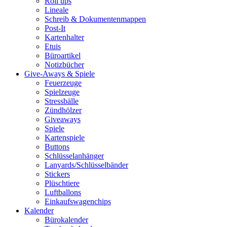
Roll ups
Lineale
Schreib & Dokumentenmappen
Post-It
Kartenhalter
Etuis
Büroartikel
Notizbücher
Give-Aways & Spiele
Feuerzeuge
Spielzeuge
Stressbälle
Zündhölzer
Giveaways
Spiele
Kartenspiele
Buttons
Schlüsselanhänger
Lanyards/Schlüsselbänder
Stickers
Plüschtiere
Luftballons
Einkaufswagenchips
Kalender
Bürokalender