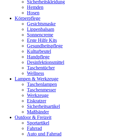
Sicherheitskleidung
Hemden
Hosen
Körperpflege
Gesichtsmaske
Lippenbalsam
Sonnencreme
Erste Hilfe Kits
Gesundheitspflege
Kulturbeutel
Handpflege
Desinfektionsmittel
Taschentücher
Wellness
Lampen & Werkzeuge
Taschenlampen
Taschenmesser
Werkzeuge
Eiskratzer
Sicherheitsartikel
Maßbänder
Outdoor & Freizeit
Sportartikel
Fahrrad
Auto und Fahrrad