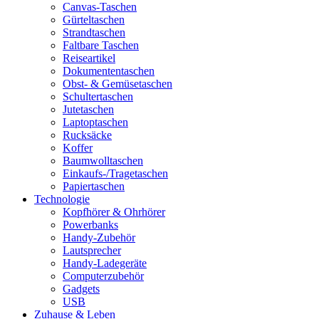
Canvas-Taschen
Gürteltaschen
Strandtaschen
Faltbare Taschen
Reiseartikel
Dokumententaschen
Obst- & Gemüsetaschen
Schultertaschen
Jutetaschen
Laptoptaschen
Rucksäcke
Koffer
Baumwolltaschen
Einkaufs-/Tragetaschen
Papiertaschen
Technologie
Kopfhörer & Ohrhörer
Powerbanks
Handy-Zubehör
Lautsprecher
Handy-Ladegeräte
Computerzubehör
Gadgets
USB
Zuhause & Leben