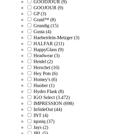
GOODJOUR (9)
GOOJOUR (9)
GP (3)
Graid™ (8)
Grundig (15)
Gusta (4)
Haeberrlein-Metzger (3)
HALFAR (211)
HappyGlass (9)
Headwear (3)
Heidel (2)
Herschel (10)
Hey Pots (6)
Homey's (6)
Huober (1)
Hydro Flask (8)
IGO Select (3.472)
IMPRESSION (698)
InSideOut (44)
INT (4)
iqoniq (37)
Jays (2)
JBL (5)