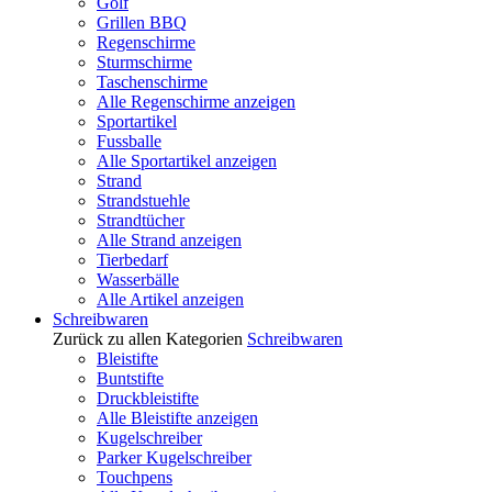
Golf
Grillen BBQ
Regenschirme
Sturmschirme
Taschenschirme
Alle Regenschirme anzeigen
Sportartikel
Fussballe
Alle Sportartikel anzeigen
Strand
Strandstuehle
Strandtücher
Alle Strand anzeigen
Tierbedarf
Wasserbälle
Alle Artikel anzeigen
Schreibwaren
Zurück zu allen Kategorien
Schreibwaren
Bleistifte
Buntstifte
Druckbleistifte
Alle Bleistifte anzeigen
Kugelschreiber
Parker Kugelschreiber
Touchpens