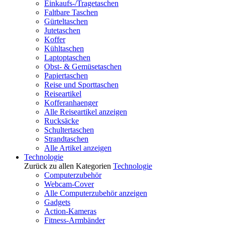
Einkaufs-/Tragetaschen
Faltbare Taschen
Gürteltaschen
Jutetaschen
Koffer
Kühltaschen
Laptoptaschen
Obst- & Gemüsetaschen
Papiertaschen
Reise und Sporttaschen
Reiseartikel
Kofferanhaenger
Alle Reiseartikel anzeigen
Rucksäcke
Schultertaschen
Strandtaschen
Alle Artikel anzeigen
Technologie
Zurück zu allen Kategorien
Technologie
Computerzubehör
Webcam-Cover
Alle Computerzubehör anzeigen
Gadgets
Action-Kameras
Fitness-Armbänder