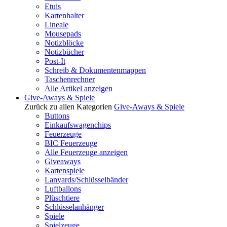
Etuis
Kartenhalter
Lineale
Mousepads
Notizblöcke
Notizbücher
Post-It
Schreib & Dokumentenmappen
Taschenrechner
Alle Artikel anzeigen
Give-Aways & Spiele
Zurück zu allen Kategorien
Give-Aways & Spiele
Buttons
Einkaufswagenchips
Feuerzeuge
BIC Feuerzeuge
Alle Feuerzeuge anzeigen
Giveaways
Kartenspiele
Lanyards/Schlüsselbänder
Luftballons
Plüschtiere
Schlüsselanhänger
Spiele
Spielzeuge