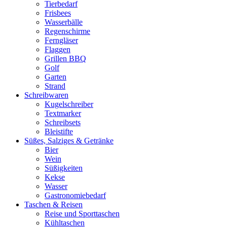
Tierbedarf
Frisbees
Wasserbälle
Regenschirme
Ferngläser
Flaggen
Grillen BBQ
Golf
Garten
Strand
Schreibwaren
Kugelschreiber
Textmarker
Schreibsets
Bleistifte
Süßes, Salziges & Getränke
Bier
Wein
Süßigkeiten
Kekse
Wasser
Gastronomiebedarf
Taschen & Reisen
Reise und Sporttaschen
Kühltaschen