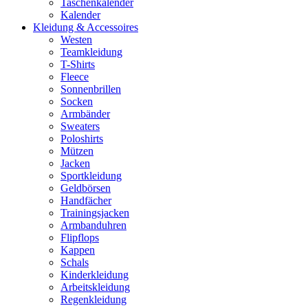
Taschenkalender
Kalender
Kleidung & Accessoires
Westen
Teamkleidung
T-Shirts
Fleece
Sonnenbrillen
Socken
Armbänder
Sweaters
Poloshirts
Mützen
Jacken
Sportkleidung
Geldbörsen
Handfächer
Trainingsjacken
Armbanduhren
Flipflops
Kappen
Schals
Kinderkleidung
Arbeitskleidung
Regenkleidung