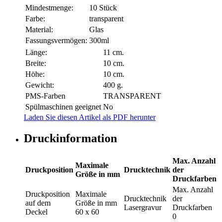
Mindestmenge:
10 Stück
Farbe:
transparent
Material:
Glas
Fassungsvermögen:
300ml
Länge:
11 cm.
Breite:
10 cm.
Höhe:
10 cm.
Gewicht:
400 g.
PMS-Farben
TRANSPARENT
Spülmaschinen geeignet
No
Laden Sie diesen Artikel als PDF herunter
Druckinformation
Max. Anzahl
Maximale
Druckposition
Drucktechnik
der
Größe in mm
Druckfarben
Max. Anzahl
Druckposition
Maximale
Drucktechnik
der
auf dem
Größe in mm
Lasergravur
Druckfarben
Deckel
60 x 60
0