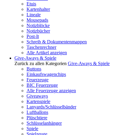
Etuis
Kartenhalter
Lineale
Mousepads
Notizblöcke
Notizbücher
Post-It
Schreib & Dokumentenmappen
Taschenrechner
Alle Artikel anzeigen
Give-Aways & Spiele
Zurück zu allen Kategorien
Give-Aways & Spiele
Buttons
Einkaufswagenchips
Feuerzeuge
BIC Feuerzeuge
Alle Feuerzeuge anzeigen
Giveaways
Kartenspiele
Lanyards/Schlüsselbänder
Luftballons
Plüschtiere
Schlüsselanhänger
Spiele
Spielzeuge