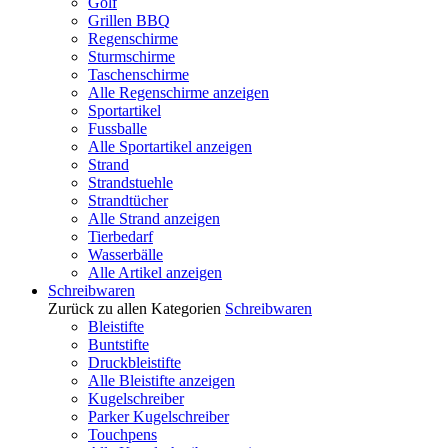
Golf
Grillen BBQ
Regenschirme
Sturmschirme
Taschenschirme
Alle Regenschirme anzeigen
Sportartikel
Fussballe
Alle Sportartikel anzeigen
Strand
Strandstuehle
Strandtücher
Alle Strand anzeigen
Tierbedarf
Wasserbälle
Alle Artikel anzeigen
Schreibwaren
Zurück zu allen Kategorien
Schreibwaren
Bleistifte
Buntstifte
Druckbleistifte
Alle Bleistifte anzeigen
Kugelschreiber
Parker Kugelschreiber
Touchpens