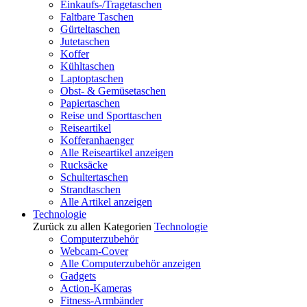
Einkaufs-/Tragetaschen
Faltbare Taschen
Gürteltaschen
Jutetaschen
Koffer
Kühltaschen
Laptoptaschen
Obst- & Gemüsetaschen
Papiertaschen
Reise und Sporttaschen
Reiseartikel
Kofferanhaenger
Alle Reiseartikel anzeigen
Rucksäcke
Schultertaschen
Strandtaschen
Alle Artikel anzeigen
Technologie
Zurück zu allen Kategorien
Technologie
Computerzubehör
Webcam-Cover
Alle Computerzubehör anzeigen
Gadgets
Action-Kameras
Fitness-Armbänder