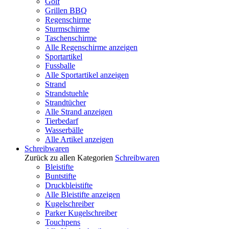
Golf
Grillen BBQ
Regenschirme
Sturmschirme
Taschenschirme
Alle Regenschirme anzeigen
Sportartikel
Fussballe
Alle Sportartikel anzeigen
Strand
Strandstuehle
Strandtücher
Alle Strand anzeigen
Tierbedarf
Wasserbälle
Alle Artikel anzeigen
Schreibwaren
Zurück zu allen Kategorien
Schreibwaren
Bleistifte
Buntstifte
Druckbleistifte
Alle Bleistifte anzeigen
Kugelschreiber
Parker Kugelschreiber
Touchpens