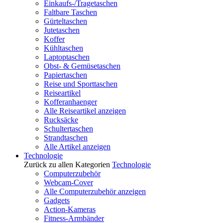
Einkaufs-/Tragetaschen
Faltbare Taschen
Gürteltaschen
Jutetaschen
Koffer
Kühltaschen
Laptoptaschen
Obst- & Gemüsetaschen
Papiertaschen
Reise und Sporttaschen
Reiseartikel
Kofferanhaenger
Alle Reiseartikel anzeigen
Rucksäcke
Schultertaschen
Strandtaschen
Alle Artikel anzeigen
Technologie
Zurück zu allen Kategorien
Technologie
Computerzubehör
Webcam-Cover
Alle Computerzubehör anzeigen
Gadgets
Action-Kameras
Fitness-Armbänder