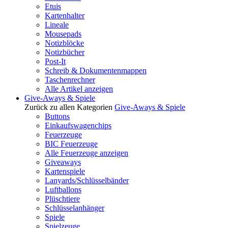
Etuis
Kartenhalter
Lineale
Mousepads
Notizblöcke
Notizbücher
Post-It
Schreib & Dokumentenmappen
Taschenrechner
Alle Artikel anzeigen
Give-Aways & Spiele
Zurück zu allen Kategorien
Give-Aways & Spiele
Buttons
Einkaufswagenchips
Feuerzeuge
BIC Feuerzeuge
Alle Feuerzeuge anzeigen
Giveaways
Kartenspiele
Lanyards/Schlüsselbänder
Luftballons
Plüschtiere
Schlüsselanhänger
Spiele
Spielzeuge