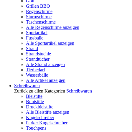
Golf
Grillen BBQ
Regenschirme
Sturmschirme
Taschenschirme
Alle Regenschirme anzeigen
Sportartikel
Fussballe
Alle Sportartikel anzeigen
Strand
Strandstuehle
Strandtücher
Alle Strand anzeigen
Tierbedarf
Wasserbälle
Alle Artikel anzeigen
Schreibwaren
Zurück zu allen Kategorien
Schreibwaren
Bleistifte
Buntstifte
Druckbleistifte
Alle Bleistifte anzeigen
Kugelschreiber
Parker Kugelschreiber
Touchpens