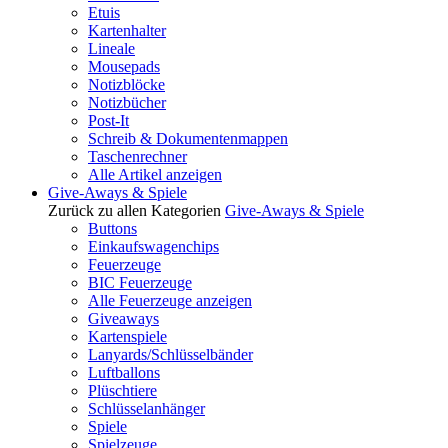
Etuis
Kartenhalter
Lineale
Mousepads
Notizblöcke
Notizbücher
Post-It
Schreib & Dokumentenmappen
Taschenrechner
Alle Artikel anzeigen
Give-Aways & Spiele
Zurück zu allen Kategorien
Give-Aways & Spiele
Buttons
Einkaufswagenchips
Feuerzeuge
BIC Feuerzeuge
Alle Feuerzeuge anzeigen
Giveaways
Kartenspiele
Lanyards/Schlüsselbänder
Luftballons
Plüschtiere
Schlüsselanhänger
Spiele
Spielzeuge