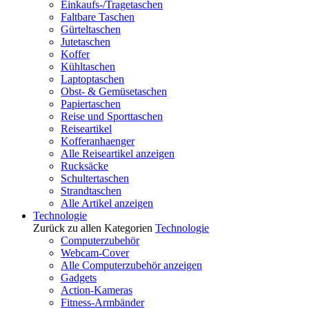
Einkaufs-/Tragetaschen
Faltbare Taschen
Gürteltaschen
Jutetaschen
Koffer
Kühltaschen
Laptoptaschen
Obst- & Gemüsetaschen
Papiertaschen
Reise und Sporttaschen
Reiseartikel
Kofferanhaenger
Alle Reiseartikel anzeigen
Rucksäcke
Schultertaschen
Strandtaschen
Alle Artikel anzeigen
Technologie
Zurück zu allen Kategorien
Technologie
Computerzubehör
Webcam-Cover
Alle Computerzubehör anzeigen
Gadgets
Action-Kameras
Fitness-Armbänder