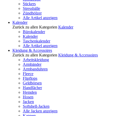
Stickers
Stressbälle
Zündhölzer
Alle Artikel anzeigen
Kalender
Zurück zu allen Kategorien
Kalender
Bürokalender
Kalender
Taschenkalender
Alle Artikel anzeigen
Kleidung & Accessoires
Zurück zu allen Kategorien
Kleidung & Accessoires
Arbeitskleidung
Armbänder
Armbanduhren
Fleece
Flipflops
Geldbörsen
Handfächer
Hemden
Hosen
Jacken
Softshell-Jacken
Alle Jacken anzeigen
Kappen