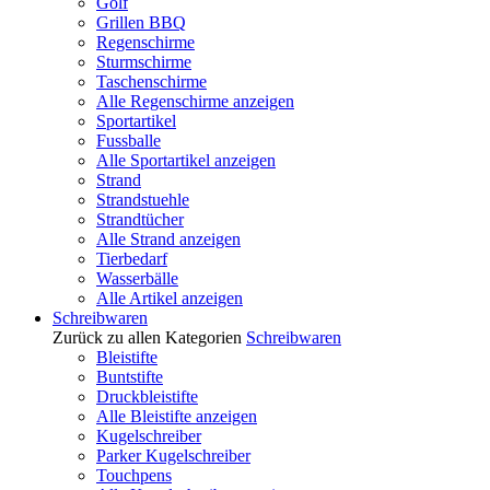
Golf
Grillen BBQ
Regenschirme
Sturmschirme
Taschenschirme
Alle Regenschirme anzeigen
Sportartikel
Fussballe
Alle Sportartikel anzeigen
Strand
Strandstuehle
Strandtücher
Alle Strand anzeigen
Tierbedarf
Wasserbälle
Alle Artikel anzeigen
Schreibwaren
Zurück zu allen Kategorien
Schreibwaren
Bleistifte
Buntstifte
Druckbleistifte
Alle Bleistifte anzeigen
Kugelschreiber
Parker Kugelschreiber
Touchpens