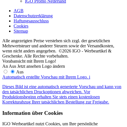
IGO Promo Nederland
AGB
Datenschutzerklärung
Haftungsausschluss
Cookies
Sitemap
Alle angezeigten Preise verstehen sich zzgl. der gesetzlichen
Mehrwertsteuer und anderer Steuern sowie der Versandkosten,
wenn nicht anders angegeben. ©2026 IGO - Werbeartikel &
Geschenke. Alle Rechte vorbehalten.
Vorabansicht mit Ihrem Logo!
An
Aus
Jetzt ansehen
Logo ändern
Aus
Automatisch erstellte Vorschau mit Ihrem Logo.
i
Dieses Bild ist eine automatisch generierte Vorschau und kann von
den tatsächlichen Druckoptionen abweichen. Vor
Produktionsbeginn erhalten Sie stets einen kostenlosen
Korrekturabzug Ihrer tatsächlichen Bestellung zur Freigabe.
Information über Cookies
IGO Werbeartikel nutzt Cookies, um Ihre persönliche