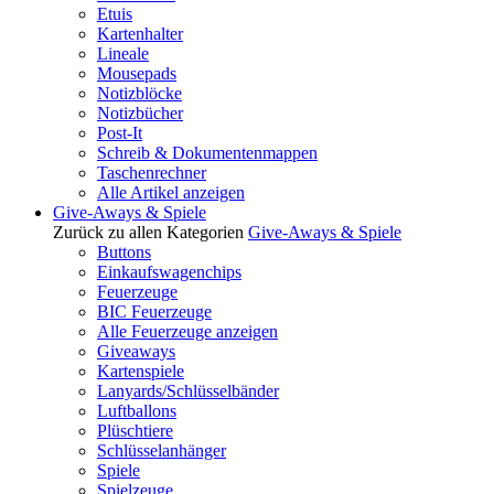
Etuis
Kartenhalter
Lineale
Mousepads
Notizblöcke
Notizbücher
Post-It
Schreib & Dokumentenmappen
Taschenrechner
Alle Artikel anzeigen
Give-Aways & Spiele
Zurück zu allen Kategorien
Give-Aways & Spiele
Buttons
Einkaufswagenchips
Feuerzeuge
BIC Feuerzeuge
Alle Feuerzeuge anzeigen
Giveaways
Kartenspiele
Lanyards/Schlüsselbänder
Luftballons
Plüschtiere
Schlüsselanhänger
Spiele
Spielzeuge